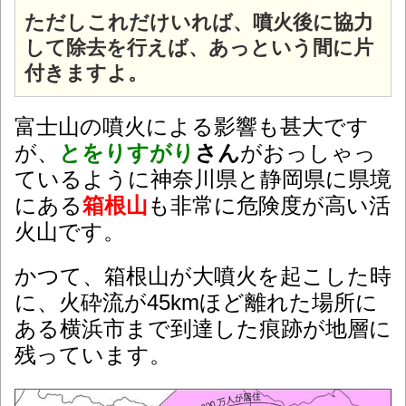
ただしこれだけいれば、噴火後に協力
して除去を行えば、あっという間に片
付きますよ。
富士山の噴火による影響も甚大です
が、
とをりすがり
さん
がおっしゃっ
ているように神奈川県と静岡県に県境
にある
箱根山
も非常に危険度が高い活
火山です。
かつて、箱根山が大噴火を起こした時
に、火砕流が45kmほど離れた場所に
ある横浜市まで到達した痕跡が地層に
残っています。