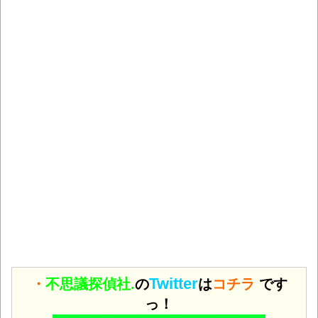
Twitter
・
不思議探偵社.
の
は
コチラ
です
っ！