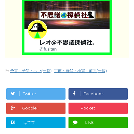
-
予言・予知・占い(一覧)
,
宇宙・自然・地震・前兆(一覧)
Twitter
Facebook
Google+
Pocket
B!
はてブ
LINE