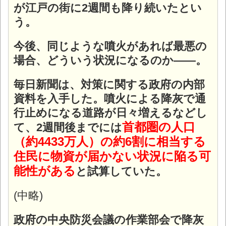
が江戸の街に2週間も降り続いたとい
う。
今後、同じような噴火があれば最悪の
場合、どういう状況になるのか――。
毎日新聞は、対策に関する政府の内部
資料を入手した。噴火による降灰で通
行止めになる道路が日々増えるなどし
首都圏の人口
て、2週間後までには
（約4433万人）の約6割に相当する
住民に物資が届かない状況に陥る可
能性がある
と試算していた。
(中略)
政府の中央防災会議の作業部会で降灰