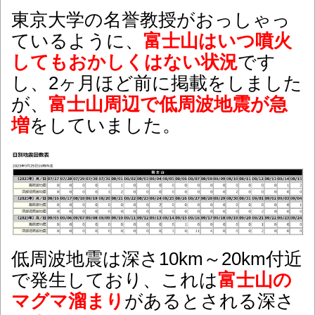
東京大学の名誉教授がおっしゃっ
ているように、
富士山はいつ噴火
してもおかしくはない状況
です
し、2ヶ月ほど前に掲載をしました
が、
富士山周辺で低周波地震が急
増
をしていました。
低周波地震は深さ10km～20km付近
で発生しており、これは
富士山の
マグマ溜まり
があるとされる深さ