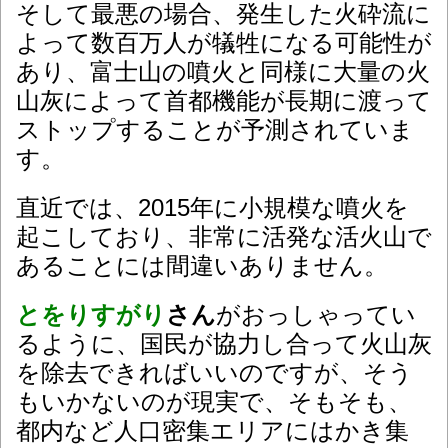
そして最悪の場合、発生した火砕流に
よって数百万人が犠牲になる可能性が
あり、
富士山の噴火と同様に大量の火
山灰によって首都機能が長期に渡って
ストップすることが予測されていま
す。
直近では、2015年に小規模な噴火を
起こしており、非常に活発な活火山で
あることには間違いありません。
とをりすがり
さん
がおっしゃってい
るように、国民が協力し合って火山灰
を除去できればいいのですが、そう
もいかないのが現実で、そもそも、
都内など人口密集エリアにはかき集