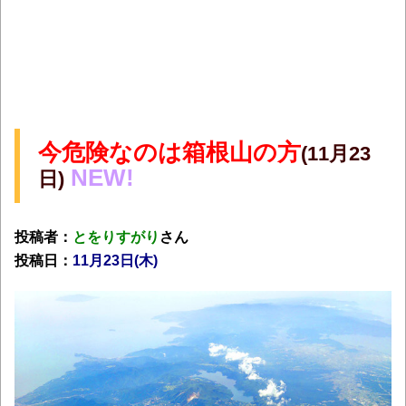
今危険なのは箱根山の方
(11月23
NEW!
日)
投稿者：
とをりすがり
さん
投稿日：
11月23
日(木)