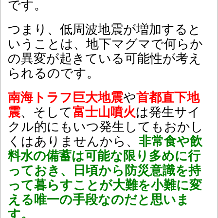
です。
つまり、低周波地震が増加すると
いうことは、地下マグマで何らか
の異変が起きている可能性が考え
られるのです。
南海トラフ巨大地震
や
首都直下地
震
、そして
富士山噴火
は発生サイ
クル的にもいつ発生してもおかし
くはありませんから、
非常食や飲
料水の備蓄は可能な限り多めに行
っておき、日頃から防災意識を持
って暮らすことが大難を小難に変
える唯一の手段なのだと思いま
す。