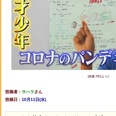
[画像:TBSより]
投稿者：
サハラ
さん
投稿日：
10月11
日(水
)