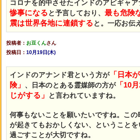
コロナを的中させたインドのアビギャア
惨事になる
最も危険な
と予言しており、
震は世界各地に連鎖する
と。
一応お伝
投稿者：
お豆くん
さん
投稿日：
10月19
日(木
)
「日本が
インドのアナンド君という方が
険」
「10
、日本のとある霊媒師の方が
じがする」
と言われていますね。
何事もないことを願いたいですね。この
が起きてもおかしくない、ということを
過ごすことが大切ですね。