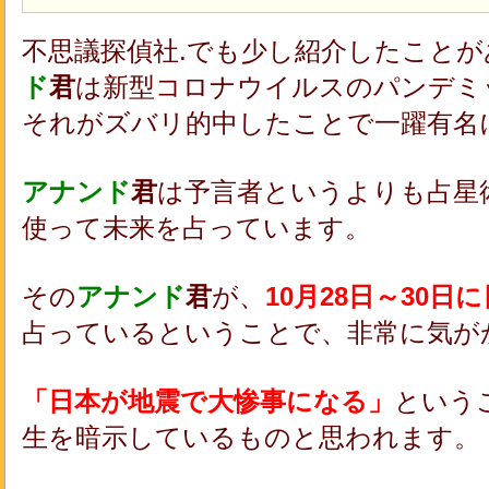
不思議探偵社.でも少し紹介したことが
ド
君
は新型コロナウイルスのパンデミッ
それがズバリ的中したことで一躍有名
アナンド
君
は予言者というよりも占星
使って未来を占っています。
その
アナンド
君
が、
10月28日～30
占っているということで、非常に気が
「日本が地震で大惨事になる」
という
生を暗示しているものと思われます。