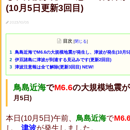
(10月5日更新3回目)
2023/10/05
目次
[
閉じる
]
鳥島近海でM6.6の大規模地震が発生し、津波が発生(10月5
伊豆諸島に津波が到達する見込みです(更新2回目)
津波注意報は全て解除(更新3回目) NEW!
鳥島近海
で
M6.6
の大規模地震が
月5日)
本日(10月5日)午前、
鳥島近海
で
M6.
し、
津波
が発生
しました。