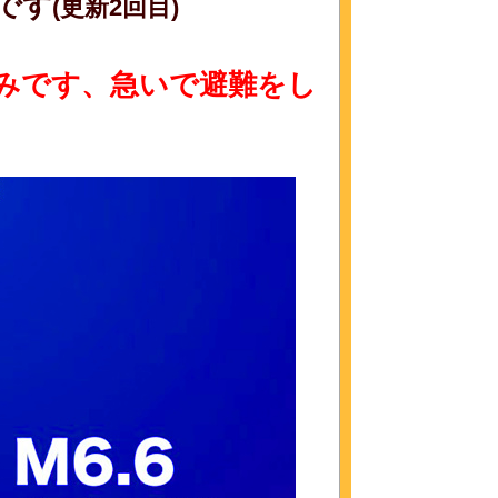
です
(更新2回目)
みです、急いで避難をし