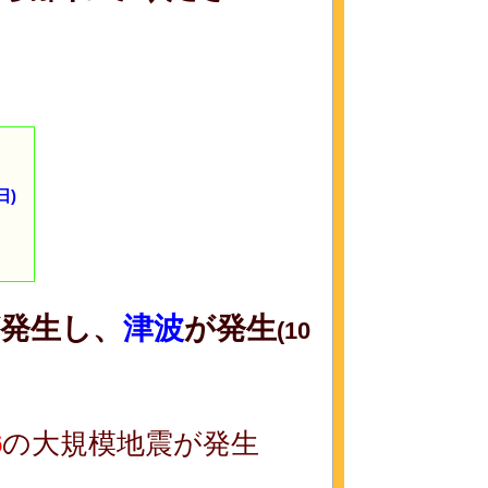
日)
発生し、
津波
が発生
(10
6
の大規模地震が発生