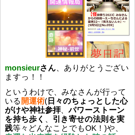
monsieur
さん
、ありがとうござい
ますっ！！
という
わけで、みなさんが行って
いる
開運術
(
日々のちょっとした心
がけや神社参拝
、
パワーストーン
を持ち歩く
、
引き寄せの法則を実
践
等々どんなことでもOK！)や、