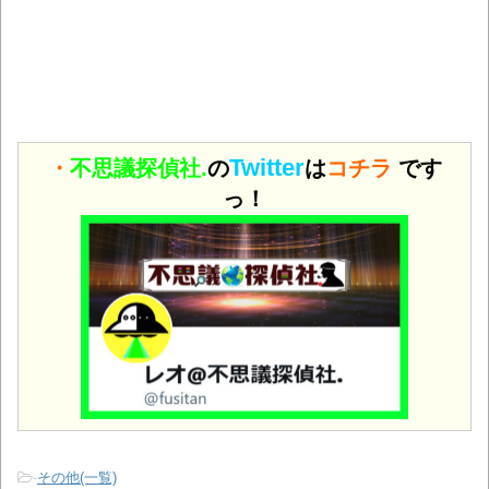
Twitter
・
不思議探偵社.
の
は
コチラ
です
っ！
-
その他(一覧)