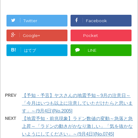
Twitter
Facebook
Google+
Pocket
B!
はてブ
LINE
PREV
【予知・予言】ヤスさんの地震予知～9月の注意日～
「今月はいつも以上に注意していただけたらと思いま
す」～(9月4日)[No.2005]
NEXT
【地震予知・前兆現象】ラドン数値の変動～急落と急
上昇～「ラドンの動きがかなり激しい」「気を抜かな
いようにしてください」～(9月4日)[No.0745]