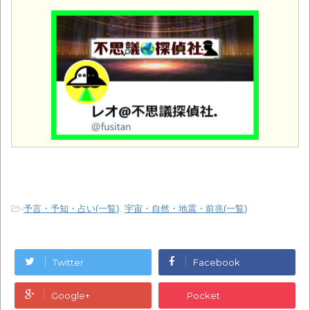
-
予言・予知・占い(一覧)
,
宇宙・自然・地震・前兆(一覧)
Twitter
Facebook
Google+
Pocket