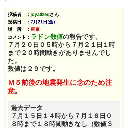
投稿者 ：
joyallzeq
さん
投稿日 ：
7月21日(金
)
場 所 ：
東京
ラドン数値
の報告です。
コメント：
７月２０日０５時から７月２１日１時
まで２０時間動きがありませんでし
た。
数値は２９です。
Ｍ５前後の地震発生に念のため注
意。
過去データ
７月１５日１４時から７月１６日０
８時まで１８時間動きなし（数値３