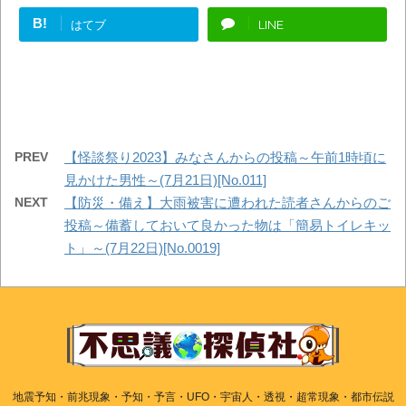
B!
はてブ
LINE
PREV
【怪談祭り2023】みなさんからの投稿～午前1時頃に
見かけた男性～(7月21日)[No.011]
NEXT
【防災・備え】大雨被害に遭われた読者さんからのご
投稿～備蓄しておいて良かった物は「簡易トイレキッ
ト」～(7月22日)[No.0019]
地震予知・前兆現象・予知・予言・UFO・宇宙人・透視・超常現象・都市伝説