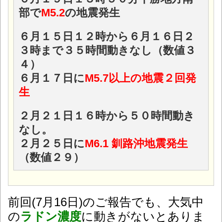
部で
M5.2
の地震発生
６月１５日１２時から６月１６日２
３時まで３５時間動きなし（数値３
４）
６月１７日に
M5.7以上の地震２回発
生
２月２１日１６時から５０時間動き
なし。
２月２５日に
M6.1 釧路沖地震発生
（数値２９）
前回(7月16日)のご報告でも、大気中
の
ラドン濃度
に動きがないとありま