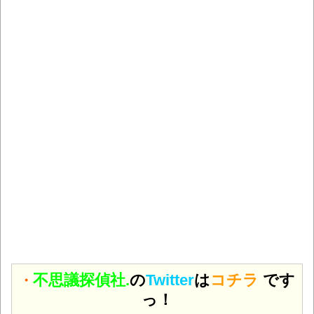
不思議探偵社.
の
Twitter
は
コチラ
です
・
っ！