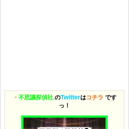
Twitter
・
不思議探偵社.
の
は
コチラ
です
っ！