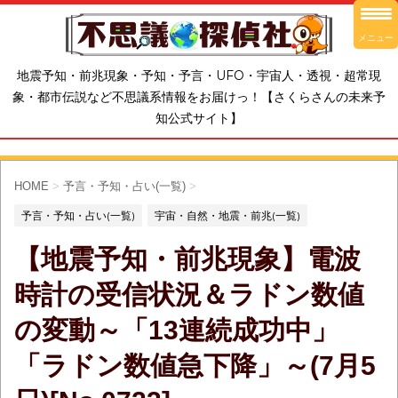
メニュー
地震予知・前兆現象・予知・予言・UFO・宇宙人・透視・超常現
象・都市伝説など不思議系情報をお届けっ！【さくらさんの未来予
知公式サイト】
HOME
>
予言・予知・占い(一覧)
>
予言・予知・占い(一覧)
宇宙・自然・地震・前兆(一覧)
【地震予知・前兆現象】電波
時計の受信状況＆ラドン数値
の変動～「13連続成功中」
「ラドン数値急下降」～(7月5