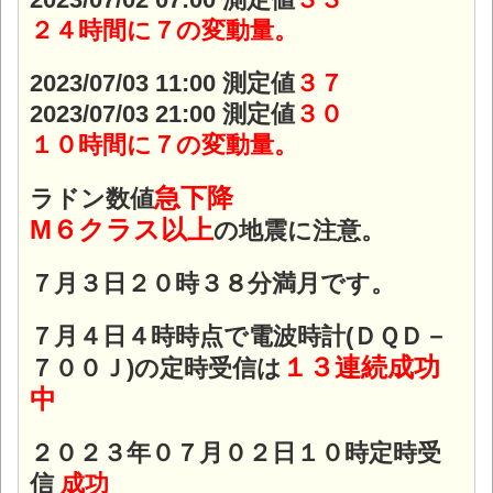
２４時間に７の変動量。
2023/07/03 11:00 測定値
３７
2023/07/03 21:00 測定値
３０
１０時間に７の変動量。
急下降
ラドン数値
M６クラス以上
の地震に注意。
７月３日２０時３８分満月です。
７月４日４時時点で電波時計(ＤＱＤ－
１３連続成功
７００Ｊ)の定時受信は
中
２０２３年０７月０２日１０時定時受
信
成功