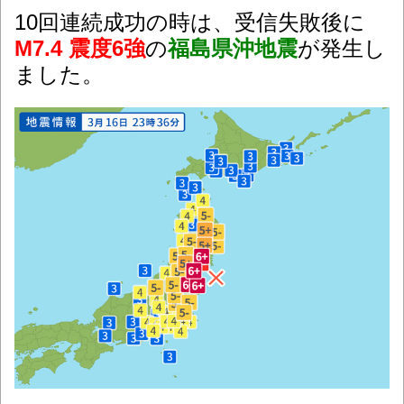
1
0回連続成功の時は、受信失敗後に
M7.4 震度6強
の
福島県沖地震
が発生し
ました。