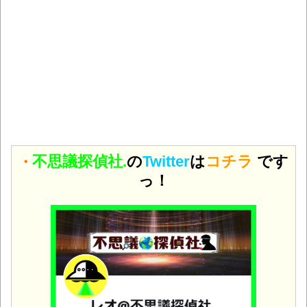
不思議探偵社.
の
Twitter
は
コチラ
です
・
っ！