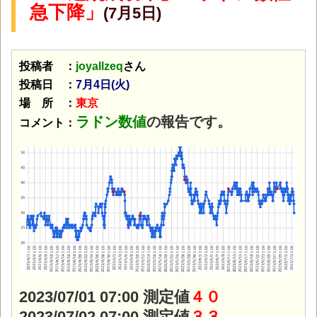
急下降」
(7月5日)
投稿者 ：
joyallzeq
さん
投稿日 ：
7月4日(火
)
場 所 ：
東京
ラドン数値
の報告です。
コメント：
2023/07/01 07:00 測定値
４０
2023/07/02 07:00 測定値
３３