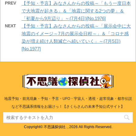
PREV
【予知・予言】みなさんからの投稿～「もう一度日本
で大地震が起きる」＆「地震に関する2つの夢」＆
「初夏から9月辺り」～(7月4日)[No.1976]
NEXT
【予知・予言】みなさんからの投稿～「展示会中に大
地震のイメージ～7月の展示会日程～」＆「コロナ感
染が増え続け人類滅亡へ続いていく」～(7月5日)
[No.1977]
地震予知・前兆現象・予知・予言・UFO・宇宙人・透視・超常現象・都市伝説
など不思議系情報をお届けっ！【さくらさんの未来予知公式サイト】
Copyright© 不思議探偵社. , 2026 All Rights Reserved.