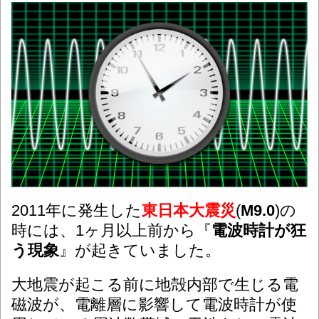
2011年に発生した
東日本大震災
(
M9.0
)の
時には、1ヶ月以上前から『
電波時計が狂
う現象
』が起きていました。
大地震が起こる前に地殻内部で生じる電
磁波が、電離層に影響して電波時計が使