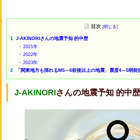
目次
[
閉じる
]
J-AKINORIさんの地震予知 的中歴
2021年
2022年
2023年
「関東地方も揺れるM5～6前後以上の地震、震度4～5弱前後
J-AKINORI
さんの地震予知 的中