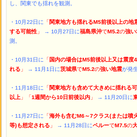
し、関東でも揺れを観測。
・10月22日に
「
関東地方も揺れるM5前後以上の地
する可能性
」
→ 10月27日に
福島県沖
で
M5.2
の
強い
測。
・10月31日に
「
国内の場合はM5前後以上又は震度
れる
」
→ 11月1日に
茨城県
で
M5.2
の
強い地震
が発
・11月18日に
「
関東地方も含めて大きめに揺れる
以上
」「
1週間から10日前後以内
」
→ 11月20日に
・11月27日に
「
海外も含むM6～7クラス(または
等)も想定される
」
→ 11月28日に
ペルー
で
M7.5
の