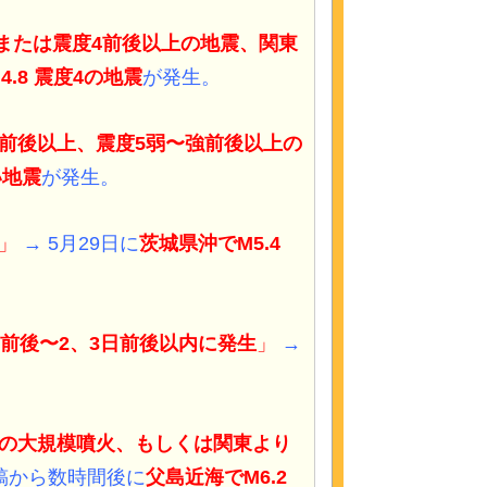
(または震度4前後以上の地震、関東
4.8 震度4の地震
が発生。
5前後以上、震度5弱〜強前後以上の
い地震
が発生。
」
→ 5月29日に
茨城県沖でM5.4
間前後〜2、3日前後以内に発生
」
→
外の大規模噴火、もしくは関東より
稿から数時間後に
父島近海でM6.2