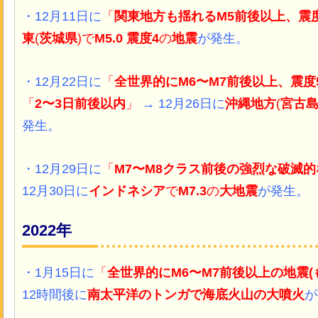
・12月11日に
「
関東地方も揺れるM5前後以上、震
東
(
茨城県
)で
M5.0 震度4
の
地震
が発生。
・12月22日に
「
全世界的にM6〜M7前後以上、震度
「
2〜3日前後以内
」
→ 12月26日に
沖縄地方
(
宮古
発生。
・12月29日に
「
M7〜M8クラス前後の強烈な破滅
12月30日に
インドネシア
で
M7.3
の
大地震
が発生。
2022年
・1月15日に
「
全世界的にM6〜M7前後以上の地震(
12時間後に
南太平洋のトンガで海底火山の大噴火
が