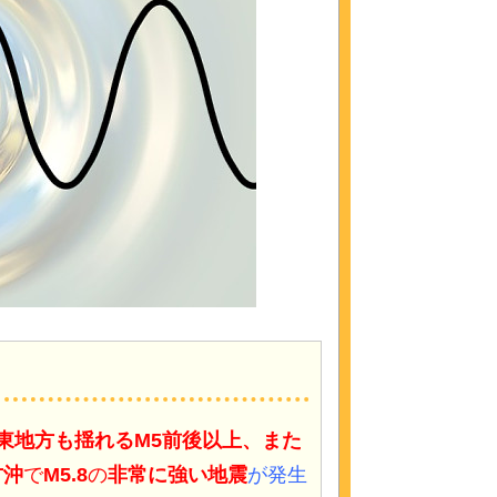
関東地方も揺れるM5前後以上、また
方沖
で
M5.8
の
非常に強い地震
が発生