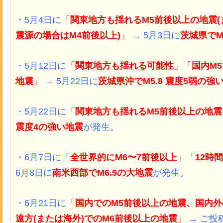
・5月4日に
「
関東地方も揺れるM5前後以上の地震
震源の場合はM4前後以上)
」
→ 5月3日に
茨城県でM
・5月12日に
「
関東地方も揺れる
可能性
」「
国内M
地震
」
→ 5月22日に
茨城県沖でM5.8 震度5弱の強
・5月22日に
「
関東地方も揺れる
M5前後以上の地震
震度4の強い地震
が発生。
・6月7日に
「
全世界的にM6〜7前後以上
」「
12時
6月8日に
南米西部でM6.5の大地震
が発生。
・6月21日に
「
国内でのM5前後以上の地震、国内
遠方(または海外)でのM6前後以上の地震
」
→ ご投