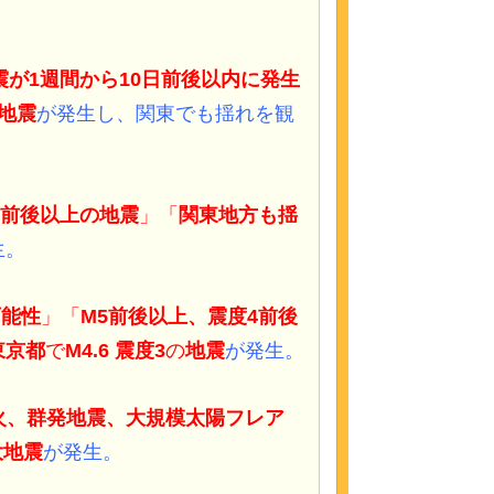
震が1週間から10日前後以内に発生
地震
が発生し、
関東でも揺れを観
4前後以上の地震
」「
関東地方も揺
生。
可能性
」「
M5前後以上、震度4前後
東京都
で
M4.6 震度3
の
地震
が発生。
噴火、群発地震、大規模太陽フレア
大
地震
が発生。