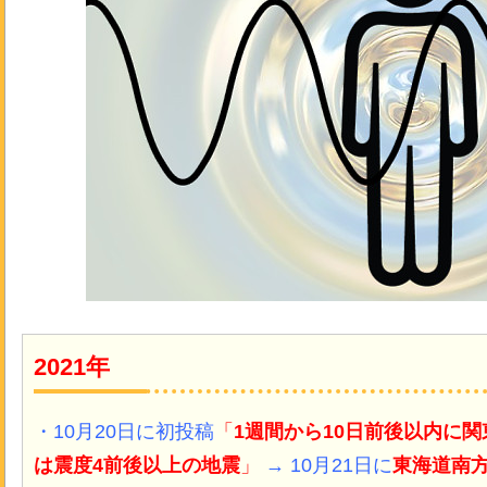
2021年
・10月20日に初投稿
「
1週間から10日前後以内に
は震度4前後以上の地震
」
→ 10月21日に
東海道南