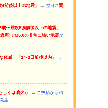
度4前後以上の地震
」
→ 翌日に
関
5弱〜震度5強前後以上の地震
」
島近海
)で
M6.0
の
非常に強い地震
が
的な体感
」「
2〜3日前後以内
」
→
もしくは噴火)
」
→ ご投稿から約
発生。