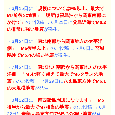
・6月15日に
「規模についてはM5以上、最大で
M7前後の地震
」「
場所は福島沖から関東南部に
かけて
」
のご投稿 → 6月21日に
父島近海でM6.2
の非常に強い地震
が発生。
・6月24日に
「
東北南部から関東地方の太平洋
側
」「
M5後半以上
」
のご投稿 → 7月6日に
宮城
県沖でM5.4の強い地震
が発生。
・7月24日に
「
東北地方南部から関東地方の太平
洋側
」「
M5は軽く超えて最大でM6クラスの地
震
」
のご投稿 → 7月29日に
八丈島東方沖でM6.1
の大規模
地震
が発生。
・8月22日に
「
南西諸島周辺になります
」「
M5
後半から最大でM7相当の地震
」
のご投稿 → 8月
22日に
奄美大島東方沖でM5.3の強い
地震
が発