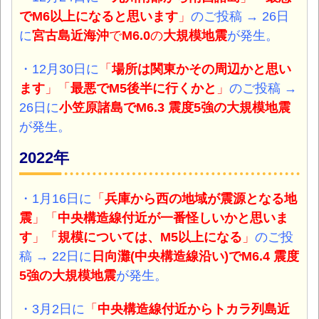
でM6以上になると思います
」
のご投稿 → 26日
に
宮古島近海沖
で
M6.0
の
大規模地震
が発生。
・12月30日に
「
場所は関東かその周辺かと思い
ます
」「
最悪でM5後半に行くかと
」
のご投稿 →
26日に
小笠原諸島
で
M6.3 震度5強
の
大規模地震
が発生。
2022年
・1月16日に
「
兵庫から西の地域が震源となる地
震
」「
中央構造線付近が一番怪しいかと思いま
す
」「
規模については、M5以上になる
」
のご投
稿 → 22日に
日向灘(中央構造線沿い)
でM6.4 震度
5強の大規模地震
が発生。
・3月2日に
「
中央構造線付近からトカラ列島近