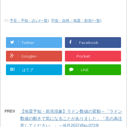
-
予言・予知・占い(一覧)
,
宇宙・自然・地震・前兆(一覧)
Twitter
Facebook
Google+
Pocket
B!
はてブ
LINE
PREV
【地震予知・前兆現象】ラドン数値の変動～「ラドン
数値の動きで気になることがありました」「念の為注
意してください。」～(6月20日)[No.0719]