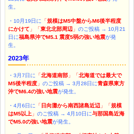
生。
・10月19日に
「
規模はM5中盤からM6後半程度
にかけて
」「
東北北部周辺
」
のご投稿 → 10月21
日に
福島県沖でM5.1 震度5弱の強い
地震
が発
生。
2023年
・3月7日に
「
北海道南部
」「
北海道では最大で
M5後半程度
」
のご投稿 → 3月28日に
青森
県東方
沖でM6.4の強い
地震
が発生。
・4月6日に
「
日向灘から南西諸島近辺
」「
規模
はM5以上
」
のご投稿 → 4月10日に
与那国島近海
でM5.0の強い
地震
が発生。