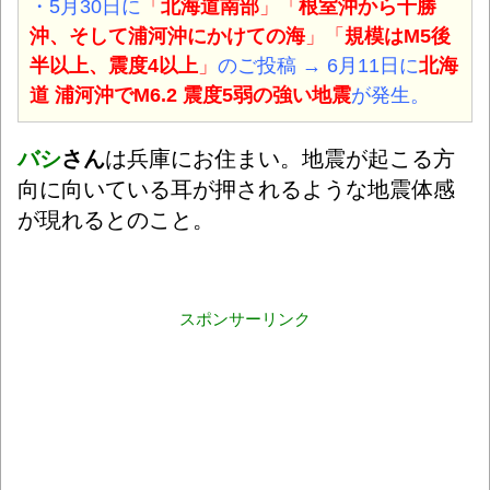
・5月30日に
「
北海道南部
」「
根室沖から十勝
沖、そして浦河沖にかけての海
」「
規模はM5後
半以上、震度4以上
」
のご投稿 → 6月11日に
北海
道 浦河沖でM6.2 震度5弱の強い
地震
が発生。
バシ
さん
は兵庫にお住まい。地震が起こる方
向に向いている耳が押されるような地震体感
が現れるとのこと。
スポンサーリンク