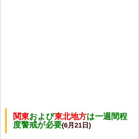
関東
および
東北地方
は一週間程
度警戒が必要
(6月21
日)