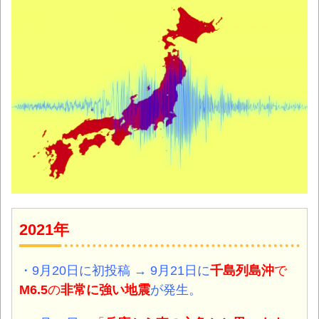
2021年
・9月20日
に初投稿
→
9月21日
に
千島列島沖
で
M6.5
の
非常に強い
地震
が発生。