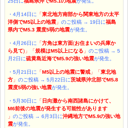
25日に
福島県沖でM5.1の地震
が発生。
・4月14日に
「
東北地方南部から関東地方の太平
洋側でM5以上の地震
」
のご投稿 → 19日に
福島
県内でM5.3 震度5弱の地震
が発生。
・4月26日に
「
方角は東方面
(
お住まいの兵庫か
ら見て
)」「
規模はM5以上になる
」
のご投稿 → 5
月2日に
硫黄島近海でM5.9の強い地震
が発生。
・5月21日に
「
M5以上の地震に警戒
」「
東北地
方
」
のご投稿 → 5月22日に
茨城県沖北部でM5.8
震度5弱の強い地震
が発生。
・5月30日に
「
日向灘から南西諸島にかけて、
M6前後の地震が発生する可能性があります
」
のご投稿 → 6月3日に
沖縄地方でM5.9の強い地
震
が発生。