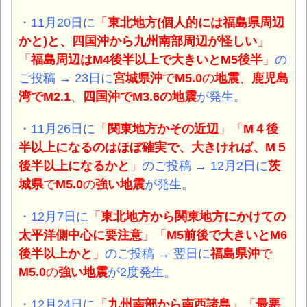
・11月20日に
「
東北地方(個人的には福島県周辺
かと)と、四国沖から九州南部周辺が怪しい
」
「
福島周辺はM4後半以上で大きいとM5後半
」
の
ご投稿 → 23日に
宮城県沖
で
M5.0
の
地震
、
鹿児島
湾でM2.1
、
四国沖
で
M3.6
の
地震
が発生。
・11月26日に
「
関東地方かその近辺
」「
M４後
半以上になるのはほぼ確実で、大きければ、M５
後半以上になるかと
」
のご投稿 → 12月2日に
茨
城県
で
M5.0
の
強い地震
が発生。
・12月7日に
「
東北地方から関東地方にかけての
太平洋側中心に要注意
」「
M5前後で大きいとM6
後半以上かと
」
のご投稿 → 翌日に
福島県沖
で
M5.0
の
強い地震
が2度発生。
・12月24日に
「
九州南部から南西諸島
」「
最悪