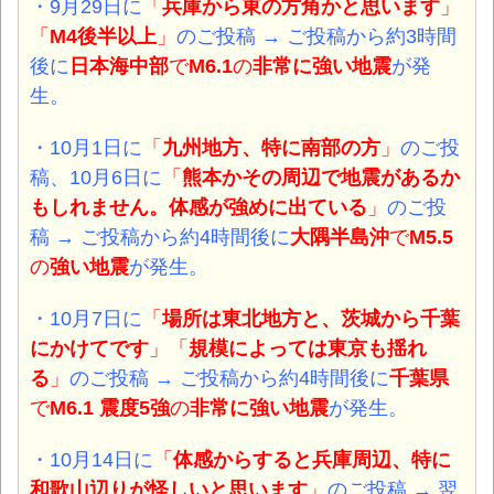
・9月29日
に
「
兵庫から東の方角かと思います
」
「
M4後半以上
」
のご投稿 →
ご投稿から約3時間
後に
日本海中部
で
M6.1
の
非常に強い地震
が発
生。
・10月1日
に
「
九州地方、特に南部の方
」
のご投
稿、10月6日に
「
熊本かその周辺で地震があるか
もしれません。体感が強めに出ている
」
のご投
稿
→ ご投稿から約4時間後に
大隅半島沖
で
M5.5
の
強い地震
が発生。
・10月7日
に
「
場所は東北地方と、茨城から千葉
にかけてです
」「
規模によっては東京も揺れ
る
」
のご投稿 → ご投稿から約4時間後に
千葉県
で
M6.1 震度5強
の
非常に強い地震
が発生。
・10月14日
に
「
体感からすると兵庫周辺、特に
和歌山辺りが怪しいと思います
」
のご投稿 → 翌