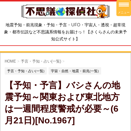
メニュー
地震予知・前兆現象・予知・予言・UFO・宇宙人・透視・超常現
象・都市伝説など不思議系情報をお届けっ！【さくらさんの未来予
知公式サイト】
HOME
>
予言・予知・占い(一覧)
>
予言・予知・占い(一覧)
宇宙・自然・地震・前兆(一覧)
【予知・予言】バシさんの地
震予知～関東および東北地方
は一週間程度警戒が必要～(6
月21日)[No.1967]