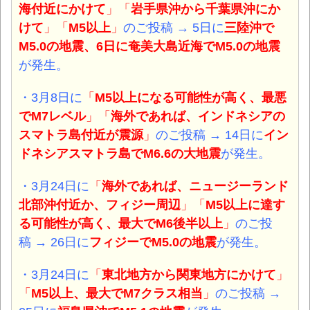
海付近にかけて
」「
岩手県沖から千葉県沖にか
けて
」「
M5以上
」
のご投稿 → 5日に
三陸沖で
M5.0の地震、6日に奄美大島近海でM5.0の地震
が発生。
・3月8日に
「
M5以上になる可能性が高く、最悪
でM7レベル
」「
海外であれば、インドネシアの
スマトラ島付近が震源
」
のご投稿 → 14日に
イン
ドネシアスマトラ島でM6.6の大地震
が発生。
・3月24日に
「
海外であれば、ニュージーランド
北部沖付近か、フィジー周辺
」「
M5以上に達す
る可能性が高く、最大でM6後半以上
」
のご投
稿 → 26日に
フィジーでM5.0の地震
が発生。
・3月24日に
「
東北地方から関東地方にかけて
」
「
M5以上、最大でM7クラス相当
」
のご投稿 →