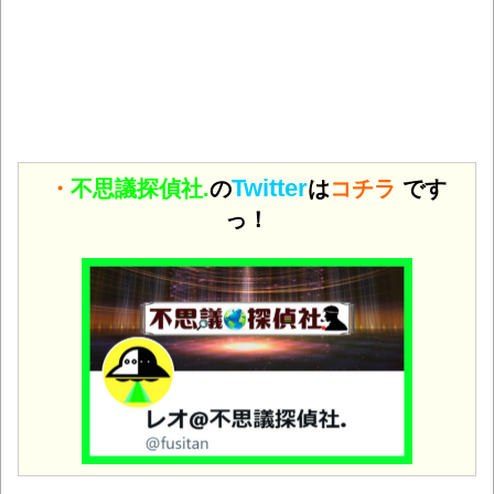
Twitter
・
不思議探偵社.
の
は
コチラ
です
っ！