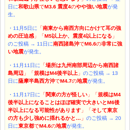
日に
和歌山県
で
M3.6 震度4
の
やや
強い地震
が発
生。
・11月5日に
「
南東から南西方向にかけて耳の強
めの圧迫感
」「
M5以上か、震度4以上になる
」
のご投稿 → 11日に
南西諸島沖
で
M6.6
の
非常に強
い地震
が発生。
・11月11日に
「
場所は九州南部周辺から南西諸
島周辺
」「
規模はM4後半以上
」
のご投稿 → 13
日に
薩摩半島西方沖
で
M4.7
の
地震
が発生。
・11月17日に
「
関東の方が怪しい
」「
規模はM4
後半以上になることはほぼ確実で大きいとM6後
半以上になる可能性があります
」「
そして東京
の方も少し強めに揺れるかと…
」
のご投稿 → 20
日に
東京都
で
M4.6
の
地震
が発生。