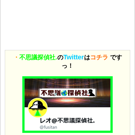
Twitter
・
不思議探偵社.
の
は
コチラ
です
っ！