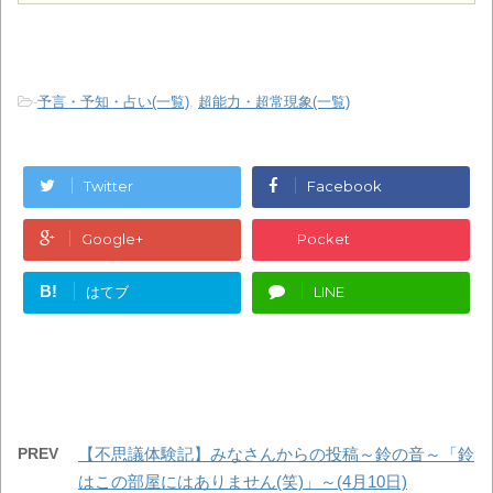
-
予言・予知・占い(一覧)
,
超能力・超常現象(一覧)
Twitter
Facebook
Google+
Pocket
B!
はてブ
LINE
PREV
【不思議体験記】みなさんからの投稿～鈴の音～「鈴
はこの部屋にはありません(笑)」～(4月10日)