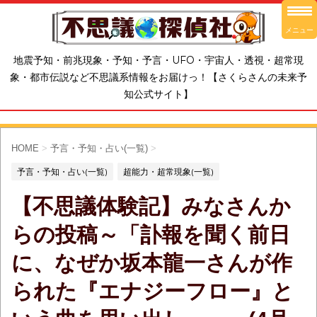
メニュー
地震予知・前兆現象・予知・予言・UFO・宇宙人・透視・超常現
象・都市伝説など不思議系情報をお届けっ！【さくらさんの未来予
知公式サイト】
HOME
>
予言・予知・占い(一覧)
>
予言・予知・占い(一覧)
超能力・超常現象(一覧)
【不思議体験記】みなさんか
らの投稿～「訃報を聞く前日
に、なぜか坂本龍一さんが作
られた『エナジーフロー』と