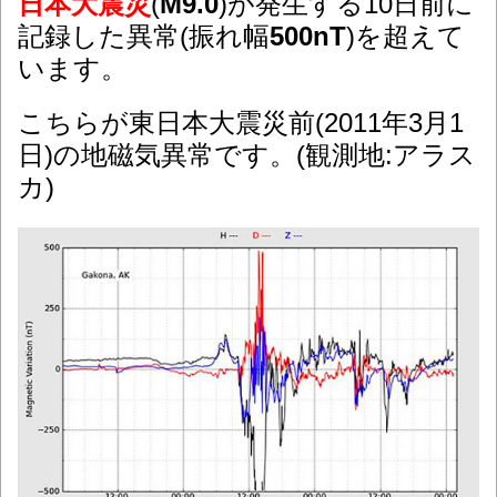
日本大震災
(
M9.0
)が発生する10日前に
記録した異常(振れ幅
500nT
)を超えて
います。
こちらが東日本大震災前(2011年3月1
日)の地磁気異常です。(観測地:アラス
カ)