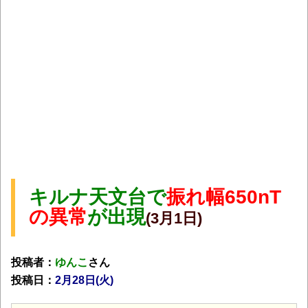
キルナ天文台で
振れ幅650nT
の異常
が出現
(3月1日)
投稿者：
ゆんこ
さん
投稿日：
2月28日(火
)