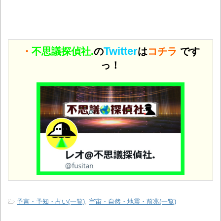
Twitter
・
不思議探偵社.
の
は
コチラ
です
っ！
-
予言・予知・占い(一覧)
,
宇宙・自然・地震・前兆(一覧)