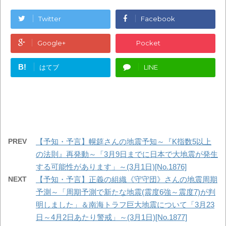
Twitter
Facebook
Google+
Pocket
B!
はてブ
LINE
PREV
【予知・予言】幌筵さんの地震予知～『K指数5以上
の法則』再発動～「3月9日までに日本で大地震が発生
する可能性があります」～(3月1日)[No.1876]
NEXT
【予知・予言】正義の組織《守守団》さんの地震周期
予測～「周期予測で新たな地震(震度6強～震度7)が判
明しました」＆南海トラフ巨大地震について「3月23
日～4月2日あたり警戒」～(3月1日)[No.1877]