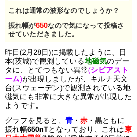
これは通常の波形なのでしょうか？
650
振れ幅が
なので気になって投稿さ
せていただきました。
昨日(2月28日)に掲載したように、日
本(茨城)で観測している
地磁気
のデー
タに、とてつもない異常
(
シビアスト
ーム
)
が出現しましたが、キルナ天文
台(スウェーデン)で観測されている地
磁気にも非常に大きな異常が出現した
ようです。
グラフを見ると、
青
・
赤
・
黒
ともに
振れ幅
650nT
となっており、これは
東