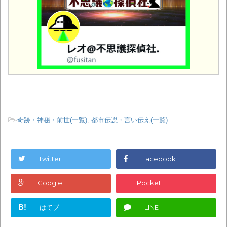
-
奇跡・神秘・前世(一覧)
,
都市伝説・言い伝え(一覧)
Twitter
Facebook
Google+
Pocket
B!
はてブ
LINE