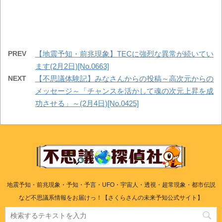
PREV
【地震予知・前兆現象】TECに強烈な異常が続いてい
ます(2月2日)[No.0663]
NEXT
【不思議体験記】みなさんからの投稿～高次元からの
メッセージ～「チャンスを活かして魂の次元上昇を成
功させる」～(2月4日)[No.0425]
地震予知・前兆現象・予知・予言・UFO・宇宙人・透視・超常現象・都市伝説
など不思議系情報をお届けっ！【さくらさんの未来予知公式サイト】