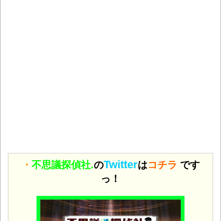
Twitter
・
不思議探偵社.
の
は
コチラ
です
っ！