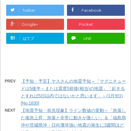
Twitter
Facebook
Google+
Pocket
B!
はてブ
LINE
PREV
【予知・予言】ヤスさんの地震予知～「マグニチュー
ドは5後半～または震度5前後(相当)の地震」「起きる
とすれば5日以内ではないかと思います」～(1月9日)
[No.1830]
NEXT
【地震予知・前兆現象】ラドン数値の変動～「急落し
た後急上昇、急落と非常に動きが激しい」＆「福島県
沖や茨城県沖・日向灘等強い地震の発生に3週間ほど