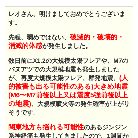
レオさん、明けましておめでとうございま
す。
破滅的・破壊的・
先程、弱めではない、
消滅的体感
が発生しました。
数日前にX1.2の大規模太陽フレアや、M7の
バヌアツでの大規模地震も発生しました
(人
が、再度大規模太陽フレア、群発地震、
的被害も出る可能性のある)大きめ地震
(M6〜M7前後以上又は震度5強前後以上
の地震)
、大規模噴火等の発生確率が上がり
そうです。
関東地方も揺れる可能性
のあるジンジン
系神経痛も発生してきましたので、1週間か