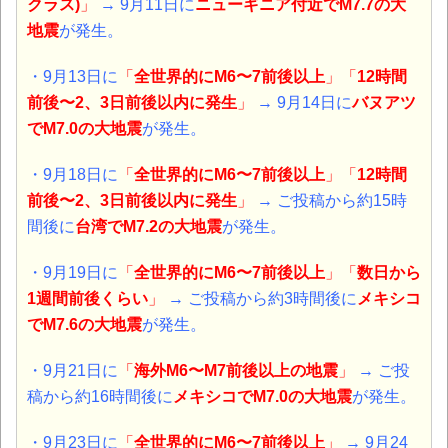
クラス)
」
→ 9月11日に
ニューギニア付近でM7.7の大
地震
が発生。
・9月13日に
「
全世界的にM6〜7前後以上
」「
12時間
前後〜2、3日前後以内に発生
」
→ 9月14日に
バヌアツ
でM7.0の大地震
が発生。
・9月18日に
「
全世界的にM6〜7前後以上
」「
12時間
前後〜2、3日前後以内に発生
」
→ ご投稿から約15時
間後に
台湾でM7.2の大地震
が発生。
・9月19日に
「
全世界的にM6〜7前後以上
」「
数日から
1週間前後くらい
」
→ ご投稿から約3時間後に
メキシコ
でM7.6の大地震
が発生。
・9月21日に
「
海外M6〜M7前後以上の地震
」
→ ご投
稿から約16時間後に
メキシコでM7.0の大地震
が発生。
・9月23日に
「
全世界的にM6〜7前後以上
」
→ 9月24