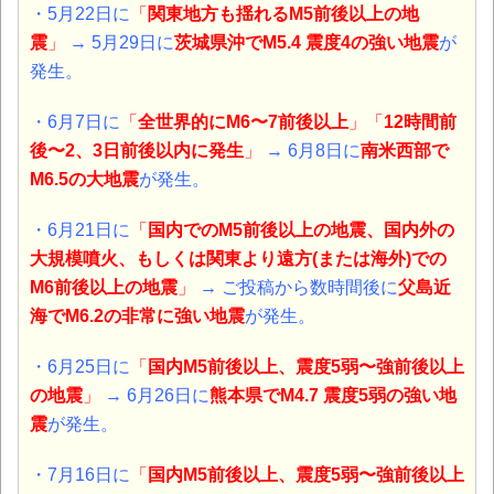
・5月22日に
「
関東地方も揺れる
M5前後以上の地
震
」
→ 5月29日に
茨城県沖でM5.4 震度4の強い地震
が
発生。
・6月7日に
「
全世界的にM6〜7前後以上
」「
12時間前
後〜2、3日前後以内に発生
」
→ 6月8日に
南米西部で
M6.5の大地震
が発生。
・6月21日に
「
国内でのM5前後以上の地震、国内外の
大規模噴火、もしくは関東より遠方(または海外)での
M6前後以上の地震
」
→ ご投稿から数時間後に
父島近
海でM6.2の非常に強い地震
が発生。
・6月25日に
「
国内M5前後以上、震度5弱〜強前後以上
の地震
」
→ 6月26日に
熊本県でM4.7 震度5弱の強い地
震
が発生。
・7月16日に
「
国内M5前後以上、震度5弱〜強前後以上