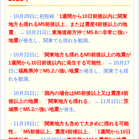
・10月20日に初投稿
「
1週間から10日前後以内に関東
地方も揺れるM5前後以上、または震度4前後以上の地
震
」
→ 10月21日に
東海道南方沖
で
M5.8
の
非常に強い
地震
が発生し、関東でも揺れを観測。
・10月22日に
「
関東地方も揺れるM5前後以上の地震が
1週間から10日前後以内に発生する可能性
」
→ 10月27
日に
福島県沖
で
M5.2
の
強い地震
が発生し、
関東でも揺
れを観測。
・10月31日に
「
国内の場合はM5前後以上又は震度4前
後以上の地震
」「
関東地方も揺れる
」
→ 11月1日に
茨
城県
で
M5.2
の
強い地震
が発生。
・11月18日に
「
関東地方も含めて大きめに揺れる可能
性
」「
M5前後以上、震度4前後以上
」「
1週間から10日