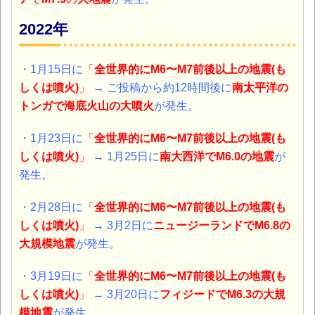
2022年
・1月15日に
「
全世界的にM6〜M7前後以上の地震(も
しくは噴火)
」
→ ご投稿から約12時間後に
南太平洋の
トンガで海底火山の大噴火
が発生。
・1月23日に
「
全世界的にM6〜M7前後以上の地震(も
しくは噴火)
」
→ 1月25日に
南大西洋でM6.0の地震
が
発生。
・2月28日に
「
全世界的にM6〜M7前後以上の地震(も
しくは噴火)
」
→ 3月2日に
ニュージーランドでM6.8の
大規模地震
が発生。
・3月19日に
「
全世界的にM6〜M7前後以上の地震(も
しくは噴火)
」
→ 3月20日に
フィジードでM6.3の大規
模地震
が発生。