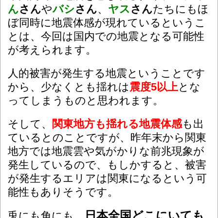
ん
さん
や
バシ
さん
、
ヤス
さん
たちにもほ
ぼ同時に地震体感が現れているというこ
とは、今回は国内での地震となる可能性
が考えられます。
人的被害が発生する地震ということです
から、少なくとも揺れは
震度5以上
とな
ってしまうものと思われます。
そして、
関東地方も揺れる地震体感
も出
ているとのことですが、昨年末から関東
地方では地震雲や気がかりな前兆現象が
発生しているので、もしかすると、被害
が発生するエリアは関東になるという可
能性もありそうです。
日本全国どこにいても
兎にも角にも、