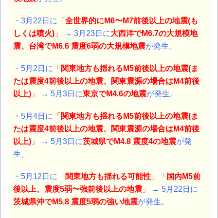
・3月22日に
「
全世界的にM6〜M7前後以上の地震(も
しくは噴火)
」
→ 3月23日に
大西洋でM6.7の大規模地
震、台湾でM6.6 震度6弱の大規模地震
が発生。
・5月2日に
「
関東地方も揺れるM5前後以上の地震(ま
たは震度4前後以上の地震、関東震源の場合はM4前後
以上)
」
→ 5月3日に
東京でM4.6の地震
が発生。
・5月4日に
「
関東地方も揺れるM5前後以上の地震(ま
たは震度4前後以上の地震、関東震源の場合はM4前後
以上)
」
→ 5月3日に
茨城県でM4.8 震度4の地震
が発
生。
・5月12日に
「
関東地方も揺れる
可能性
」「
国内M5前
後以上、震度5弱〜強前後以上の地震
」
→ 5月22日に
茨城県沖でM5.8 震度5弱の強い地震
が発生。