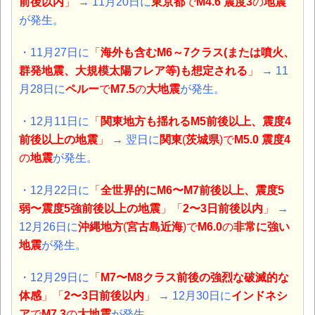
前後以内
」
→ 11月20日に
東京都
で
M4.6 震度3
の
地震
が発生。
・11月27日に
「
海外も含むM6～7クラス(または噴火、
群発地震、大規模太陽フレア等)も想定される
」
→ 11
月28日に
ペルー
で
M7.5
の
大
地震
が発生。
・12月11日に
「
関東地方も揺れるM5前後以上、震度4
前後以上の地震
」
→ 翌日に
関東
(
茨城県
)で
M5.0 震度4
の
地震
が発生。
・12月22日に
「
全世界的にM6〜M7前後以上、震度5
弱〜震度5強前後以上の地震
」「
2〜3日前後以内
」
→
12月26日に
沖縄地方
(
宮古島近海
)で
M6.0
の
非常に強い
地震
が発生。
・12月29日に
「
M7〜M8クラス前後の強烈な破滅的な
体感
」「
2〜3日前後以内
」
→ 12月30日に
インドネシ
ア
で
M7.3
の
大地震
が発生。