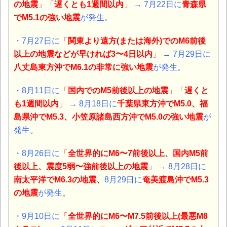
の地震
」「
遅くとも1週間以内
」
→ 7月22日に
青森県
でM5.1の強い地震
が発生。
・7月27日に
「
関東より遠方(または海外)でのM6前後
以上の地震などが早ければ3〜4日以内
」
→ 7月29日に
八丈島東方沖
でM6.1の非常に強い地震
が発生。
・8月11日に
「
国内でのM5前後以上の地震
」「
遅くと
も1週間以内
」
→ 8月18日に
千葉県東方沖でM5.0、福
島県沖でM5.3、小笠原諸島西方沖でM5.0の強い地震
が
発生。
・8月26日に
「
全世界的にM6〜7前後以上、国内M5前
後以上、震度5弱〜強前後以上の地震
」
→ 8月28日に
南太平洋でM6.3の地震、
8月29日に
奄美渡島沖でM5.3
の地震
が発生。
・9月10日に
「
全世界的にM6〜M7.5前後以上(最悪M8