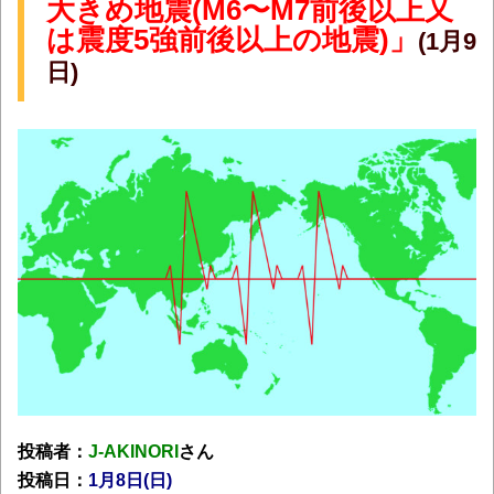
大きめ地震(M6〜M7前後以上又
は震度5強前後以上の地震)」
(1月9
日)
投稿者：
J-AKINORI
さん
投稿日：
1月8日(日
)