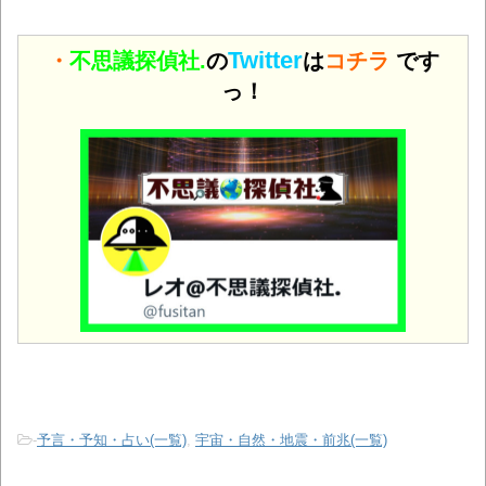
Twitter
・
不思議探偵社.
の
は
コチラ
です
っ！
-
予言・予知・占い(一覧)
,
宇宙・自然・地震・前兆(一覧)