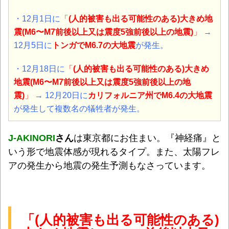
・12月1日に
「
(人的被害も出る可能性のある)大きめ地
震(M6〜M7前後以上又は震度5強前後以上の地震)
」
→
12月5日に
トンガでM6.7の大地震
が発生。
・12月18日に
「
(人的被害も出る可能性のある)大きめ
地震(M6〜M7前後以上又は震度5強前後以上の地
震)
」
→ 12月20日に
カリフォルニア州でM6.4の大地震
が発生して複数名の犠牲者が発生。
J-AKINORI
さん
は東京都にお住まい。『神経痛』と
いう形で地震体感が現れるタイプ。また、太陽フレ
アの発生から地震の発生予測もなさっています。
「(人的被害も出る可能性のある)