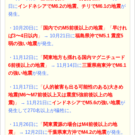
日に
インドネシアでM6.2の地震、チリでM6.1の地震
が
発生。
・10月20日に
「
国内でのM5前後以上の地震
」「
早けれ
ば3〜4日以内
」
→ 10月21日に
福島県沖でM5.1 震度5
弱の強い地震
が発生。
・11月12日に
「
関東地方も揺れる国内マグニチュード
6前後以上の地震
」
→ 11月14日に
三重県南東沖でM6.1
の強い地震
が発生。
・11月17日に
「
(人的被害も出る可能性のある)大きめ
地震(M6〜M7前後以上又は震度5強前後以上の地
震)
」
→ 11月21日に
インドネシアでM5.6の強い地震
が
発生して270名以上が犠牲に。
・11月26日に
「
関東震源の場合はM4前後以上の地
震
」
→ 12月2日に
千葉県東方沖でM4.2の地震
が発生。