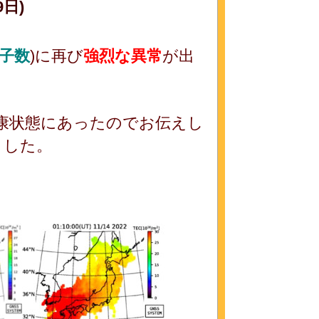
9
日)
子数
)に再び
強烈な
異常
が出
小康状態にあったのでお伝えし
ました。