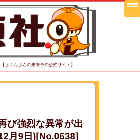
メニュー
！【さくらさんの未来予知公式サイト】
に再び強烈な異常が出
9日)[No.0638]