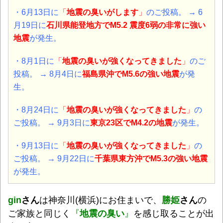
・6月13日
に
「
地震の臭いがします
」
のご投稿。
→
6
月19日に
石川県能登地方で
M5.2 震度6弱の非常に強い
地震
が発生。
・8月1日
に
「
地震の臭いが強くなってきました
」
のご
投稿。
→
8月4日に
福島県沖
で
M5.6の強い地震
が発
生。
・8月24日
に
「
地震の臭いが強くなってきました
」
の
ご投稿。
→
9月3日に
東京23区で
M4.2の地震
が発生。
・9月13日
に
「
地震の臭いが強くなってきました
」
の
ご投稿。
→
9月22日に
千葉県東方沖で
M5.3の強い地震
が発生。
gin
さん
は神奈川(横浜)にお住まいで、
勝姫
さん
の
ご家族と同じく
『
地震の臭い
』
を感じ取ることが出