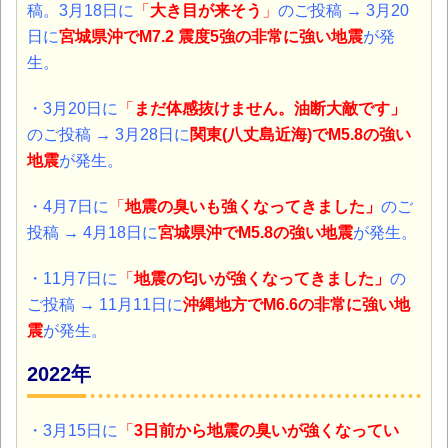
稿。3月18日に
「
大き目が来そう
」
のご投稿
→
3月20
日
に
宮城県沖
で
M7.2 震度5強の
非常に強い
地震
が発
生。
・
3月20日に
「
まだ体感抜けません。
油断大敵です
」
のご
投稿 → 3月28
日
に
関東(八丈島近海)でM5.8の強い
地震
が発生。
・4月7日に
「
地震の臭いも強くなってきました
」
のご
投稿 → 4月18日に
宮城県沖でM5.8の強い地震
が発生。
・11月7日に
「
地震の匂いが強くなってきました
」
の
ご投稿 → 11月11日に
沖縄地方でM6.6の非常に
強い地
震
が発生。
2022年
・3月15日
に
「
3日前から地震の臭いが強くなってい