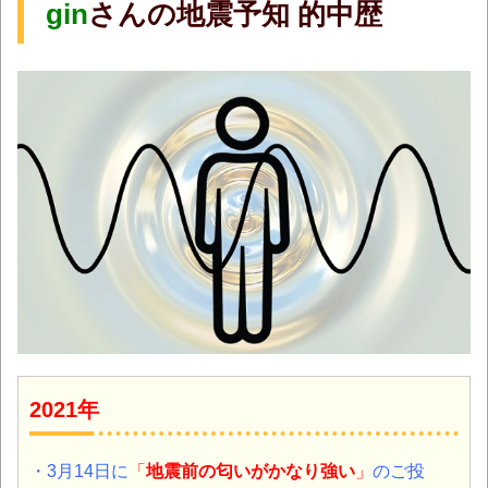
gin
さんの地震予知 的中歴
2021年
・3月14日
に
「
地震前の匂いがかなり強い
」
のご投