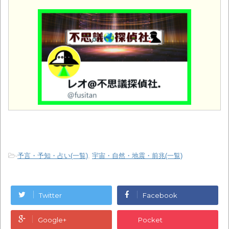
-
予言・予知・占い(一覧)
,
宇宙・自然・地震・前兆(一覧)
Twitter
Facebook
Google+
Pocket