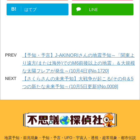
B!
はてブ
LINE
PREV
【予知・予言】J-AKINORIさんの地震予知～「関東よ
り遠方(または海外)でのM6前後以上の地震」＆大規模
な太陽フレアが発生～(10月4日)[No.1720]
NEXT
【さくらさんの未来予知】大戦争が起こる(その4)＆5
つの新たな未来予知～(10月5日更新)[No.0008]
地震予知・前兆現象・予知・予言・UFO・宇宙人・透視・超常現象・都市伝説