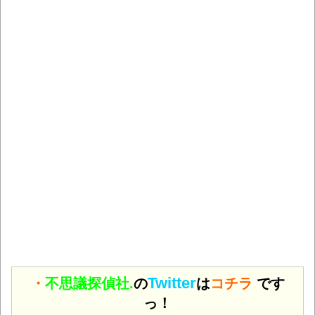
Twitter
・
不思議探偵社.
の
は
コチラ
です
っ！