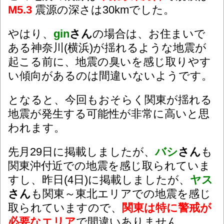
M5.3
震源の深さは30kmでした。
やはり、
gin
さん
の場合は、お住まいで
ある神奈川(横浜)が揺れるような地震が
起こる前に、地震の臭いを感じ取りやす
い傾向があるのは間違いないようです。
となると、今回もおそらく関東が揺れる
地震が発生する可能性が非常に高いと思
われます。
先月29日に掲載しましたが、
バシ
さん
も
関東沖付近での地震を感じ取られていま
すし、昨日(4日)に掲載しましたが、
ヤス
さん
も関東～東北エリアでの地震を感じ
取られていますので、
関東は特に警戒が
必要なエリア
で間違いありません。