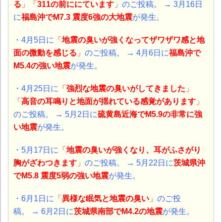
る
」「
311の前ににています
」
のご投稿。
→
3月16日
に
福島沖
で
M7.3 震度6強の大地震
が発生。
・4月5日
に
「
地震の臭いが強くなってザワザワ感と地
面の微動を感じる
」
のご投稿。
→
4月6日に
福島沖
で
M5.4の強い地震
が発生。
・4月25日
に
「
強烈な地震の臭いがしてきました
」
「
高音の耳鳴りと地面が揺れている感覚があります
」
のご投稿。
→
5月2日に
硫黄島近海
で
M5.9の非常に強
い地震
が発生。
・5月17日
に
「
地震の臭いが強くなり、耳がふさがり
胸がざわつきます
」
のご投稿。
→
5月22日に
茨城県沖
で
M5.8 震度5弱の強い地震
が発生。
・6月1日
に
「
異様な眠気と地震の臭い
」
のご投
稿。
→
6月2日に
茨城県南部
で
M4.2の地震
が発生。