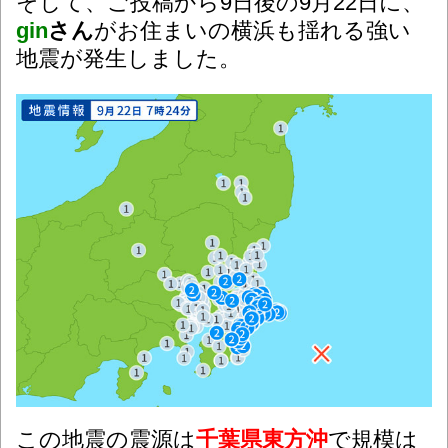
そして、ご投稿から9日後の9月22日に、
gin
さん
がお住まいの横浜も揺れる強い
地震が発生しました。
この地震の震源は
千葉県東方沖
で規模は