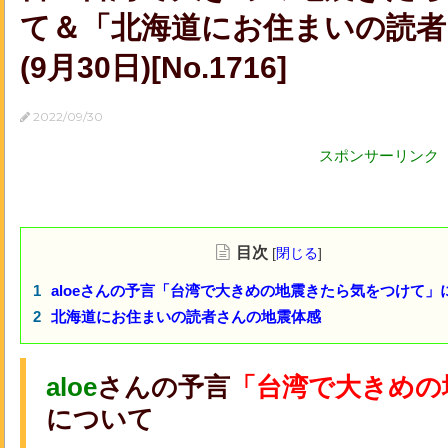
て＆「北海道にお住まいの読者
(9月30日)[No.1716]
2022/09/30
スポンサーリンク
目次
[
閉じる
]
aloeさんの予言「台湾で大きめの地震きたら気をつけて」
北海道にお住まいの読者さんの地震体感
aloe
さんの予言
「台湾で大きめの
について