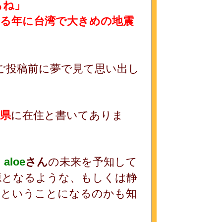
もね」
る年に台湾で大きめの地震
ご投稿前に夢で見て思い出し
県
に在住と書いてありま
、
aloe
さん
の未来を予知して
源となるような、もしくは静
るということになるのかも知