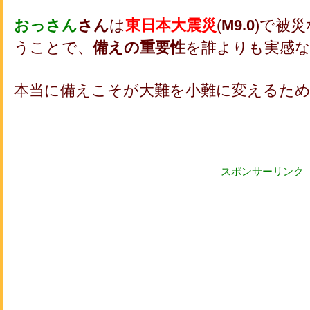
おっさん
さん
は
東日本大震災
(
M9.0
)で被
うことで、
備えの重要性
を誰よりも実感
本当に備えこそが大難を小難に変えるた
スポンサーリンク