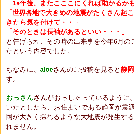
「1●年後、またこここにくれば助かるか
「世界各地で大きめの地震がたくさん起こ
きたら気を付けて・・・」
「そのときは長袖があるといい・・・」
と告げられ、その時の出来事を今年6月の
たという内容でした。
ちなみに、
aloe
さん
のご投稿を見ると
静岡
す。
おっさん
さん
がおっしゃっているように
いたとしたら、お住まいである静岡が震
岡が大きく揺れるような大地震が発生す
れません。