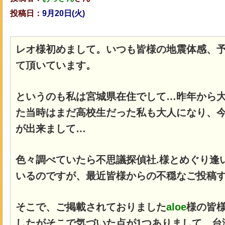
投稿日：
9月20
日(火)
レオ様初めまして。いつも皆様の地震体感、
て頂いています。
というのも私は宮城県在住でして…昨年から
た当時はまだ高校生だった私も大人になり、
が出来まして…
色々調べていたら不思議探偵社.様とめぐり逢
いるのですが、最近皆様からの不穏なご投稿
そこで、ご掲載されておりました
aloe
様の皆
したがそこで気づいた点が1つありまして、台