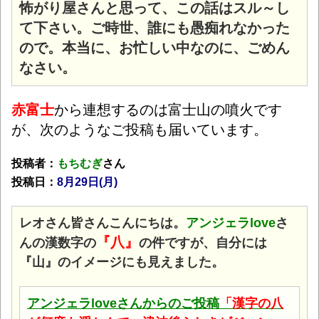
怖がり屋さんと思って、この話はスル～し
て下さい。ご時世、誰にも愚痴れなかった
ので。本当に、お忙しい中なのに、ごめん
なさい。
赤富士
から連想するのは富士山の噴火です
が、次のようなご投稿も届いています。
投稿者：
もちむぎ
さん
投稿日：
8月29
日(月)
レオさん皆さんこんにちは。
アンジェラlove
さ
『八』
んの漢数字の
の件ですが、自分には
『山』のイメージにも見えました。
アンジェラloveさんからのご投稿
「
漢字の八