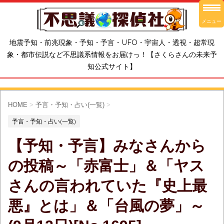
メニュー
地震予知・前兆現象・予知・予言・UFO・宇宙人・透視・超常現
象・都市伝説など不思議系情報をお届けっ！【さくらさんの未来予
知公式サイト】
HOME
>
予言・予知・占い(一覧)
>
予言・予知・占い(一覧)
【予知・予言】みなさんから
の投稿～「赤富士」＆「ヤス
さんの言われていた『史上最
悪』とは」＆「台風の夢」～