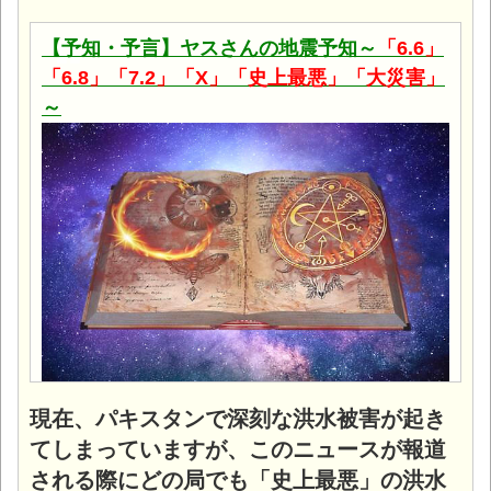
【予知・予言】ヤスさんの地震予知～
「6.6」
「6.8」「7.2」「X」「史上最悪」「大災害」
～
現在、パキスタンで深刻な洪水被害が起き
てしまっていますが、このニュースが報道
される際にどの局でも「史上最悪」の洪水