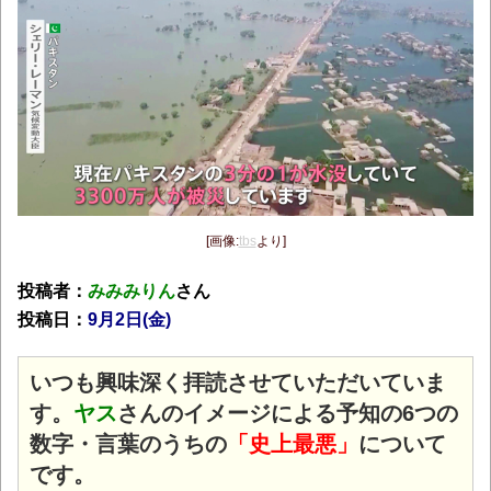
[画像:
tbs
より]
投稿者：
みみみりん
さん
投稿日：
9月2日(金
)
いつも興味深く拝読させていただいていま
す。
ヤス
さんのイメージによる予知の6つの
数字・言葉のうちの
「史上最悪」
について
です。