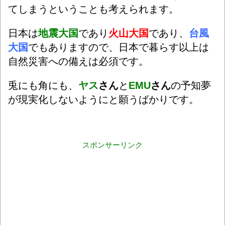
てしまうということも考えられます。
日本は
地震大国
であり
火山大国
であり、
台風
大国
でもありますので、日本で暮らす以上は
自然災害への備えは必須です。
兎にも角にも、
ヤス
さん
と
EMU
さん
の予知夢
が現実化しないようにと願うばかりです。
スポンサーリンク