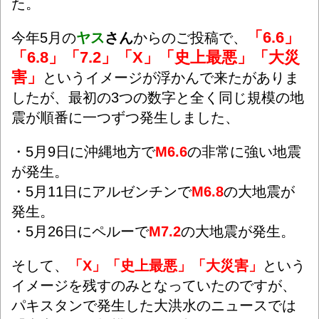
た。
「6.6」
今年5月の
ヤス
さん
からのご投稿で、
「6.8」「7.2」「X」「史上最悪」「大災
害」
というイメージが浮かんで来たがありま
したが、最初の3つの数字と全く同じ規模の地
震が順番に一つずつ発生しました、
・5月9日に沖縄地方で
M6.6
の非常に強い地震
が発生。
・5月11日にアルゼンチンで
M6.8
の大地震が
発生。
・5月26日にペルーで
M7.2
の大地震が発生。
そして、
「X」「史上最悪」「大災害」
という
イメージを残すのみとなっていたのですが、
パキスタンで発生した大洪水のニュースでは