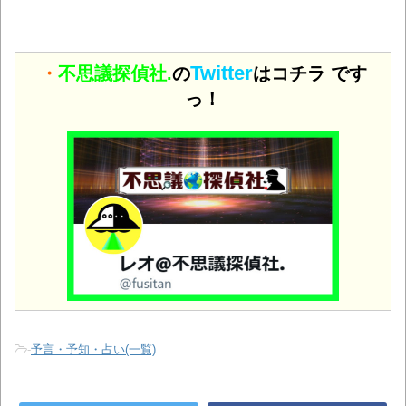
Twitter
・
不思議探偵社.
の
はコチラ です
っ！
-
予言・予知・占い(一覧)