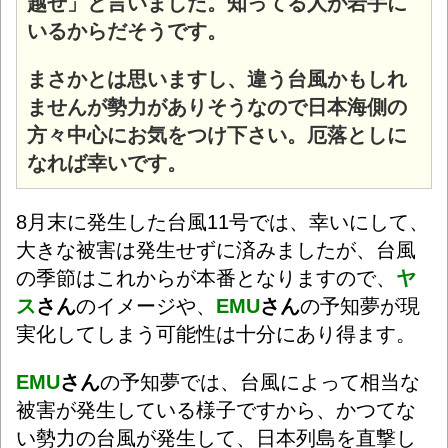
越せ」と言いました。
知ってる人が岩手に
いるからだそうです。
まさかとは思いますし、違う台風かもしれ
ませんが勢力がありそうなので日本海側の
方々中心にお気をつけ下さい。厄落としに
なれば幸いです。
8月末に発生した台風11号では、幸いにして、
大きな被害は発生せずに済みましたが、台風
の季節はこれからが本番となりますので、
ヤ
ス
さん
のイメージや、
EMU
さん
の予知夢が現
実化してしまう可能性は十分にあり得ます。
EMU
さん
の予知夢では、台風によって
相当な
被害が発生している様子ですから、かつてな
い勢力の台風が発生して、日本列島を直撃し