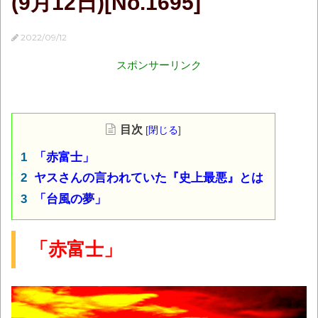
(9月12日)[No.1695]
2022/09/12
スポンサーリンク
目次
[
閉じる
]
「赤富士」
ヤスさんの言われていた『史上最悪』とは
「台風の夢」
「赤富士」