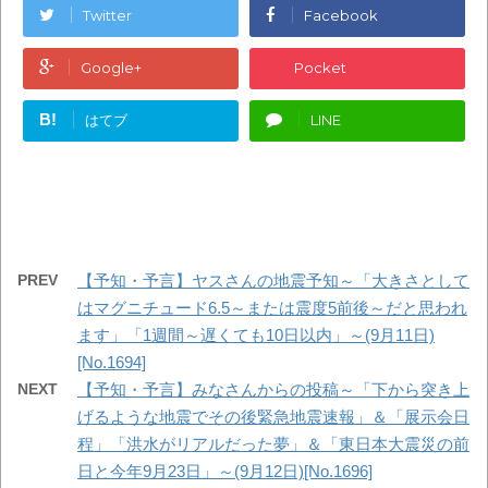
Twitter
Facebook
Google+
Pocket
B!
はてブ
LINE
PREV
【予知・予言】ヤスさんの地震予知～「大きさとして
はマグニチュード6.5～または震度5前後～だと思われ
ます」「1週間～遅くても10日以内」～(9月11日)
[No.1694]
NEXT
【予知・予言】みなさんからの投稿～「下から突き上
げるような地震でその後緊急地震速報」＆「展示会日
程」「洪水がリアルだった夢」＆「東日本大震災の前
日と今年9月23日」～(9月12日)[No.1696]