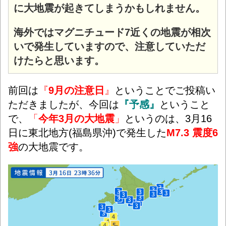
に大地震が起きてしまうかもしれません。
海外ではマグニチュード7近くの地震が相次
いで発生していますので、注意していただ
けたらと思います。
前回は
『
9月の注意日
』
ということでご投稿い
ただきましたが、今回は
『予感』
ということ
で、
「
今年3月の大地震
」
というのは、3月16
日に東北地方(福島県沖)で発生した
M7.3 震度6
強
の大地震です。