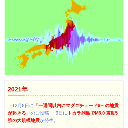
2021年
・12月8日に
「
一週間以内にマグニチュード6～の地震
が起きる
」
のご投稿 → 9日に
トカラ列島
でM6.0 震度5
強の大規模地震
が発生。