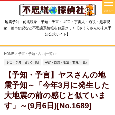
メニュー
地震予知・前兆現象・予知・予言・UFO・宇宙人・透視・超常現
象・都市伝説など不思議系情報をお届けっ！【さくらさんの未来予
知公式サイト】
HOME
>
予言・予知・占い(一覧)
>
予言・予知・占い(一覧)
宇宙・自然・地震・前兆(一覧)
【予知・予言】ヤスさんの地
震予知～「今年3月に発生した
大地震の前の感じと似ていま
す」～(9月6日)[No.1689]