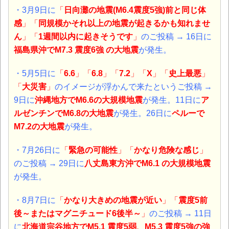
・3月9日に
「
日向灘の地震(M6.4震度5強)前と同じ体
感
」「
同規模かそれ以上の地震が起きるかも知れませ
ん
」「
1週間以内に起きそうです
」
のご投稿 → 16日に
福島県沖
でM7.3 震度6強 の大地震
が発生。
・5月5日に
「
6.6
」「
6.8
」「
7.2
」「
X
」「
史上最悪
」
「
大災害
」
のイメージが浮かんで来たというご投稿 →
9日に
沖縄地方
でM6.6の大規模地震
が発生。11日に
ア
ルゼンチンでM6.8の大地震
が発生。26日に
ペルーで
M7.2の大地震
が発生。
・7月26日に
「
緊急の可能性
」
「
かなり危険な感じ
」
のご投稿 → 29日に
八丈島東方沖
でM6.1 の大規模地震
が発生。
・8月7日に
「
かなり大きめの地震が近い
」「
震度5前
後～またはマグニチュード6後半～
」
のご投稿 → 11日
に
北海道宗谷地方で
M5.1 震度5弱、M5.3 震度5強の強