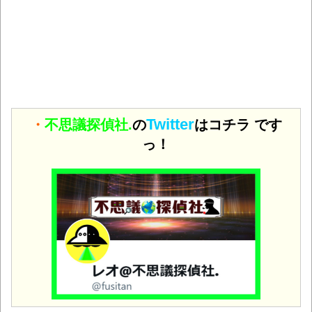
Twitter
・
不思議探偵社.
の
はコチラ です
っ！