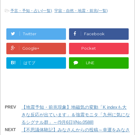
-
予言・予知・占い(一覧)
,
宇宙・自然・地震・前兆(一覧)
Twitter
Facebook
Google+
Pocket
B!
はてブ
LINE
PREV
【地震予知・前兆現象】地磁気の変動「K indexも大
きな反応が出ています」＆強震モニタ「九州に気にな
るシグナル群」～(9月6日)[No.0588]
NEXT
【不思議体験記】みなさんからの投稿～幸運をみなさ