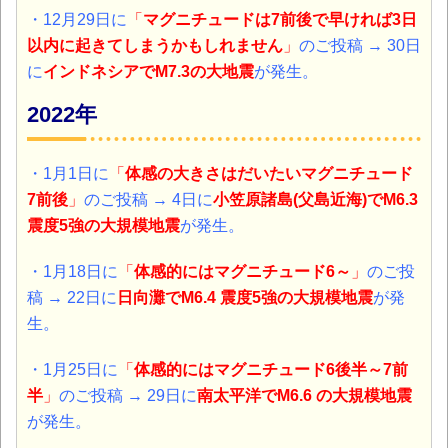
・12月29日に
「
マグニチュードは7前後で早ければ3日
以内に起きてしまうかもしれません
」
のご投稿 → 30日
に
インドネシア
でM7.3の大地震
が発生。
2022年
・1月1日に
「
体感の大きさはだいたいマグニチュード
7前後
」
のご投稿 → 4日に
小笠原諸島(父島近海)
でM6.3
震度5強の大規模地震
が発生。
・1月18日に
「
体感的にはマグニチュード6～
」
のご投
稿 → 22日に
日向灘
でM6.4 震度5強の大規模地震
が発
生。
・1月25日に
「
体感的にはマグニチュード
6後半～7前
半
」
のご投稿 → 29日に
南太平洋
でM6.6 の大規模地震
が発生。