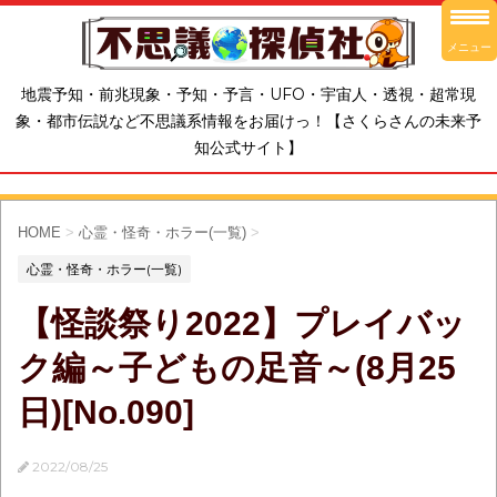
メニュー
地震予知・前兆現象・予知・予言・UFO・宇宙人・透視・超常現
象・都市伝説など不思議系情報をお届けっ！【さくらさんの未来予
知公式サイト】
HOME
>
心霊・怪奇・ホラー(一覧)
>
心霊・怪奇・ホラー(一覧)
【怪談祭り2022】プレイバッ
ク編～子どもの足音～(8月25
日)[No.090]
2022/08/25