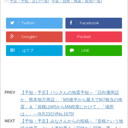
-
予言・予知・占い(一覧)
,
宇宙・自然・地震・前兆(一覧)
Twitter
Facebook
Google+
Pocket
B!
はてブ
LINE
PREV
【予知・予言】バシさんの地震予知～「日向灘周辺
か、熊本地方周辺」「M5後半から最大でM7相当の地
震」＆「規模はM5からM6程度にかけて」「場所
は…」～(8月23日)[No.1675]
NEXT
【予知・予言】みなさんからの投稿～『音根という地