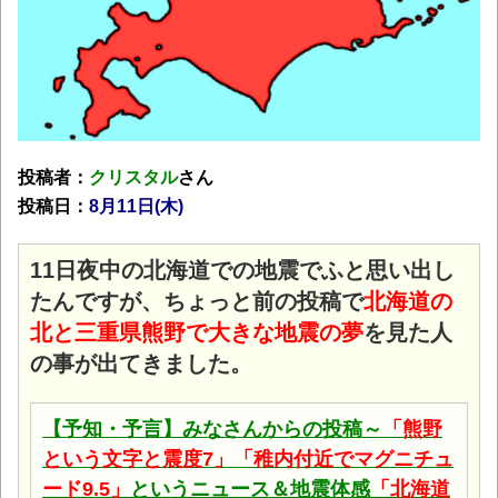
投稿者：
クリスタル
さん
投稿日：
8月11日(木)
11日夜中の北海道での地震でふと思い出し
たんですが、ちょっと前の投稿で
北海道の
北と三重県熊野で大きな地震の夢
を見た人
の事が出てきました。
【予知・予言】みなさんからの投稿～
「熊野
という文字と震度7」「稚内付近でマグニチュ
ード9.5」
というニュース＆地震体感
「北海道