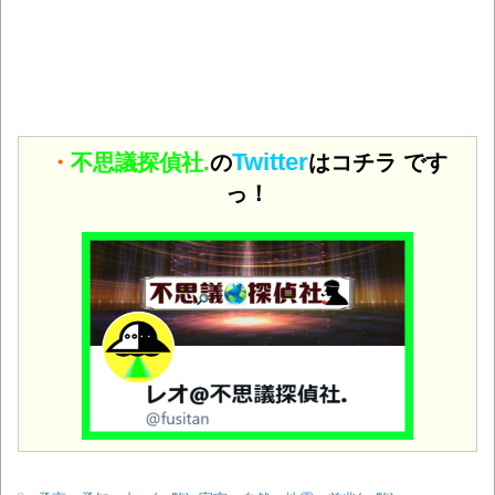
Twitter
・
不思議探偵社.
の
はコチラ です
っ！