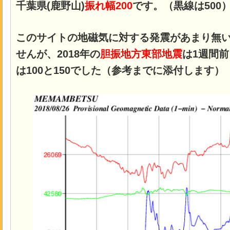
千葉県(鹿野山)
振れ幅200
です。
（黒線は500
このサイトの地磁気に対する発震があまり無
せんが、2018年の
胆振地方東部地震
は1週間
は100と150でした（参考までに添付します）