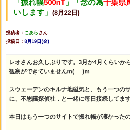
「振れ幅
500nT
」「念の為
千葉県
いします」
(8月22日)
投稿者：
こあら
さん
投稿日：
8月19日(金)
レオさんお久しぶりです。3月か4月くらいか
観察ができていませんm(_ _)m
スウェーデンのキルナ地磁気と、もう一つの
に、不思議探偵社．と一緒に毎日接続してま
本日はもう一つのサイトで振れ幅が凄かった