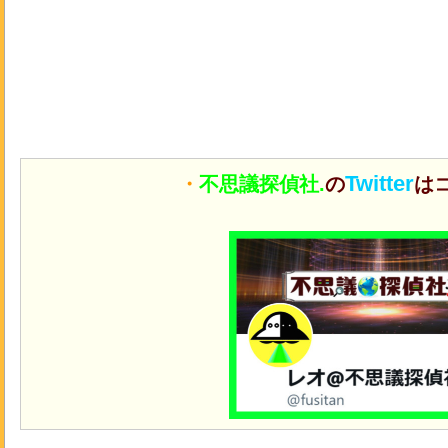
Twitter
・
不思議探偵社.
の
は