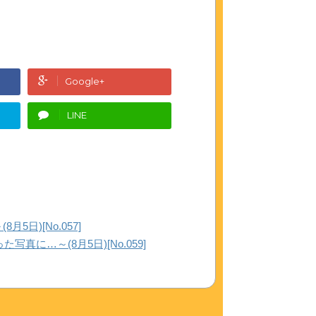
Google+
LINE
日)[No.057]
真に…～(8月5日)[No.059]