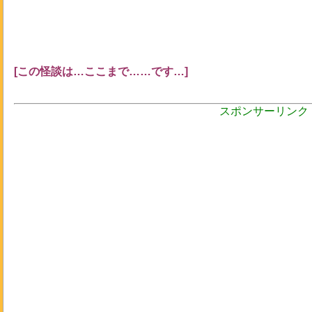
[この怪談は…ここまで……です…]
スポンサーリンク