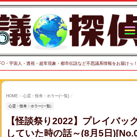
FO・宇宙人・透視・超常現象・都市伝説など不思議系情報をお届けっ
HOME
>
心霊・怪奇・ホラー(一覧)
>
心霊・怪奇・ホラー(一覧)
【怪談祭り2022】プレイバッ
していた時の話～(8月5日)[No.0