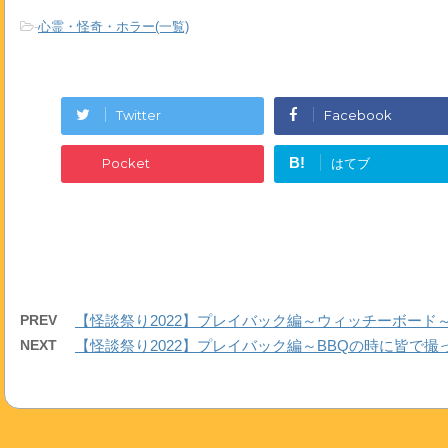
-
心霊・怪奇・ホラー(一覧)
Twitter
Facebook
B!
Pocket
はてブ
PREV
【怪談祭り2022】プレイバック編～ウィッチーボード～(8月5
NEXT
【怪談祭り2022】プレイバック編～BBQの時に皆で撮った写