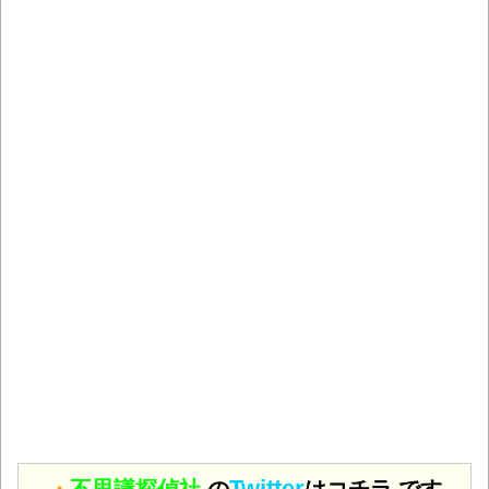
Twitter
・
不思議探偵社.
の
はコチラ です