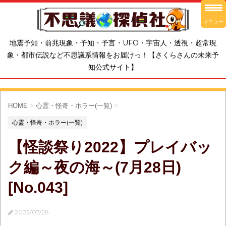
メニュー
地震予知・前兆現象・予知・予言・UFO・宇宙人・透視・超常現
象・都市伝説など不思議系情報をお届けっ！【さくらさんの未来予
知公式サイト】
HOME
>
心霊・怪奇・ホラー(一覧)
>
心霊・怪奇・ホラー(一覧)
【怪談祭り2022】プレイバッ
ク編～夜の海～(7月28日)
[No.043]
2022/07/28