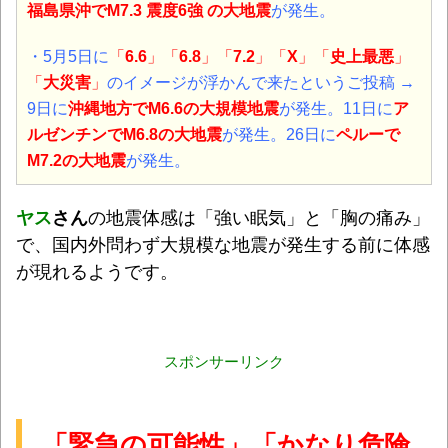
福島県沖
でM7.3 震度6強 の大地震
が発生。
・5月5日に
「
6.6
」「
6.8
」「
7.2
」「
X
」「
史上最悪
」
「
大災害
」
のイメージが浮かんで来たというご投稿 →
9日に
沖縄地方
でM6.6の大規模地震
が発生。11日に
ア
ルゼンチンでM6.8の大地震
が発生。26日に
ペルーで
M7.2の大地震
が発生。
ヤス
さん
の地震体感は「強い眠気」と「胸の痛み」
で、国内外問わず大規模な地震が発生する前に体感
が現れるようです。
スポンサーリンク
「緊急の可能性」「かなり危険