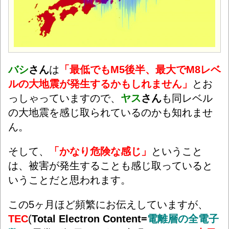
バシ
さん
は
「最低でもM5後半、最大でM8レベ
ルの大地震が発生するかもしれません」
とお
っしゃっていますので、
ヤス
さん
も同レベル
の大地震を感じ取られているのかも知れませ
ん。
そして、
「かなり危
険な感じ」
ということ
は、被害が発生することも感じ取っていると
いうことだと思われます。
この5ヶ月ほど頻繁にお伝えしていますが、
TEC
(
Total Electron Content=
電離層の全電子