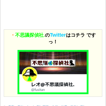
Twitter
・
不思議探偵社.
の
はコチラ です
っ！