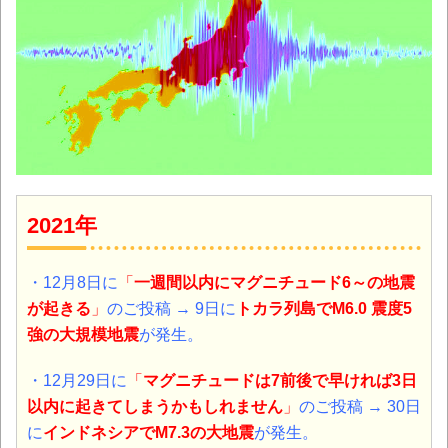
2021年
・12月8日に
「
一週間以内にマグニチュード6～の地震
が起きる
」
のご投稿 → 9日に
トカラ列島
でM6.0 震度5
強の大規模地震
が発生。
・12月29日に
「
マグニチュードは7前後で早ければ3日
以内に起きてしまうかもしれません
」
のご投稿 → 30日
に
インドネシア
でM7.3の大地震
が発生。