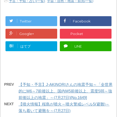
-
予言・予知・占い(一覧)
,
宇宙・自然・地震・前兆(一覧)
Twitter
Facebook
Google+
Pocket
B!
はてブ
LINE
PREV
【予知・予言】J-AKINORIさんの地震予知～「全世界
的にM6～7前後以上、国内M5前後以上、震度5弱～強
前後以上の地震」～(7月27日)[No.1649]
NEXT
【噴火情報】桜島が噴火～噴火警戒レベル5(避難)～
落ち着いて避難を～(7月27日)