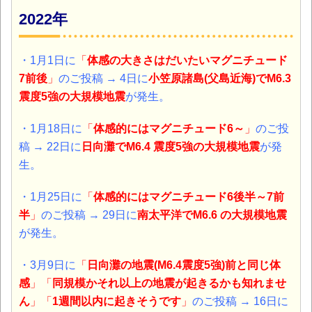
2022年
・1月1日に
「
体感の大きさはだいたいマグニチュード
7前後
」
のご投稿 → 4日に
小笠原諸島(父島近海)
でM6.3
震度5強の大規模地震
が発生。
・1月18日に
「
体感的にはマグニチュード6～
」
のご投
稿 → 22日に
日向灘
でM6.4 震度5強の大規模地震
が発
生。
・1月25日に
「
体感的にはマグニチュード
6後半～7前
半
」
のご投稿 → 29日に
南太平洋
でM6.6 の大規模地震
が発生。
・3月9日に
「
日向灘の地震(M6.4震度5強)前と同じ体
感
」「
同規模かそれ以上の地震が起きるかも知れませ
ん
」「
1週間以内に起きそうです
」
のご投稿 → 16日に