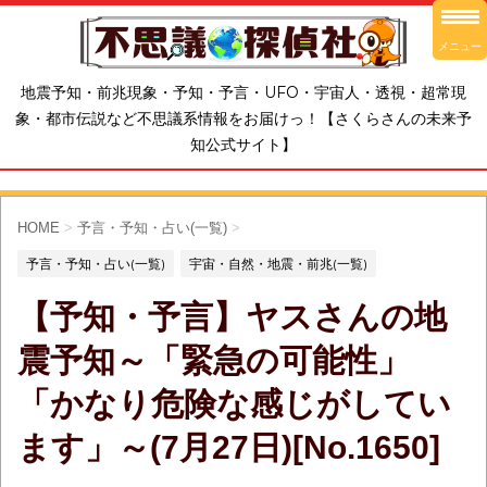
メニュー
地震予知・前兆現象・予知・予言・UFO・宇宙人・透視・超常現
象・都市伝説など不思議系情報をお届けっ！【さくらさんの未来予
知公式サイト】
HOME
>
予言・予知・占い(一覧)
>
予言・予知・占い(一覧)
宇宙・自然・地震・前兆(一覧)
【予知・予言】ヤスさんの地
震予知～「緊急の可能性」
「かなり危険な感じがしてい
ます」～(7月27日)[No.1650]