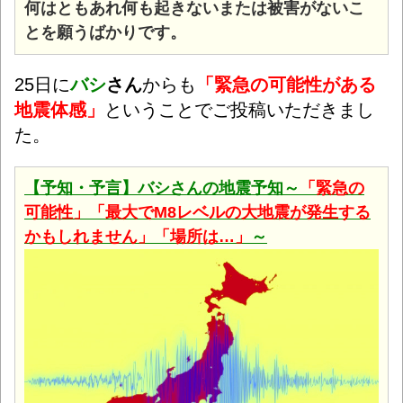
何はともあれ何も起きないまたは被害がないこ
とを願うばかりです。
25日に
バシ
さん
からも
「緊急の可能性がある
地震体感」
ということでご投稿いただきまし
た。
【予知・予言】バシさんの地震予知～
「緊急の
可能性」「最大でM8レベルの大地震が発生する
かもしれません」「場所は…」
～