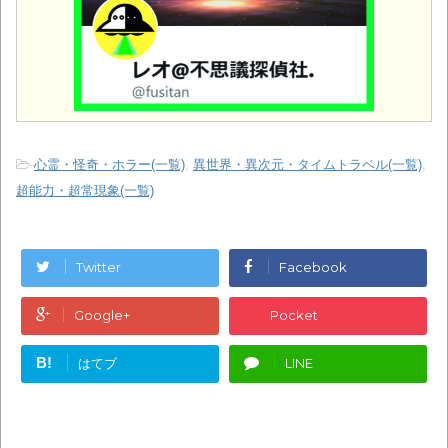
-
心霊・怪奇・ホラー(一覧)
,
異世界・異次元・タイムトラベル(一覧)
,
超能力・超常現象(一覧)
Twitter
Facebook
Google+
Pocket
B!
はてブ
LINE