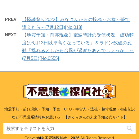
PREV
【怪談祭り2022】みなさんからの投稿～お盆～夢で
逢えたら～(7月12日)[No.018]
NEXT
【地震予知・前兆現象】電波時計の受信状況「成功頻
度は6月13日以降高くなっている」＆ラドン数値の変
動「揺れるとしたら台風が過ぎたあとでしょうか」～
(7月5日)[No.0555]
地震予知・前兆現象・予知・予言・UFO・宇宙人・透視・超常現象・都市伝説
など不思議系情報をお届けっ！【さくらさんの未来予知公式サイト】
Copyright© 不思議探偵社. , 2026 All Rights Reserved.