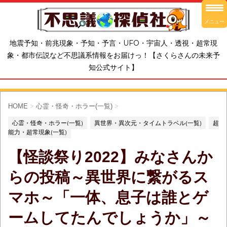
メニュー
地震予知・前兆現象・予知・予言・UFO・宇宙人・透視・超常現
象・都市伝説など不思議系情報をお届けっ！【さくらさんの未来予
知公式サイト】
HOME
>
心霊・怪奇・ホラー(一覧)
>
心霊・怪奇・ホラー(一覧)
異世界・異次元・タイムトラベル(一覧)
超
能力・超常現象(一覧)
【怪談祭り2022】みなさんか
らの投稿～異世界に繋がるス
マホ～「一体、息子は誰とゲ
ームしてたんでしょうか」～