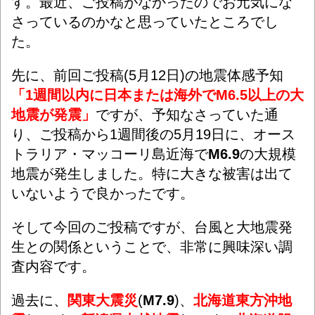
す。最近、ご投稿がなかったのでお元気にな
さっているのかなと思っていたところでし
た。
先に、
前回ご投稿(5月12日)の地震体感予知
「1週間以内に日本または海外でM6.5以上の大
地震が発震」
ですが、予知なさっていた通
り、ご投稿から1週間後の5月19日に、オース
トラリア・マッコーリ島近海で
M6.9
の大規模
地震が発生しました。特に大きな被害は出て
いないようで良かったです。
そして今回のご投稿ですが、台風と大地震発
生との関係ということで、非常に興味深い調
査内容です。
過去に、
関東大震災
(
M7.9
)、
北海道東方沖地