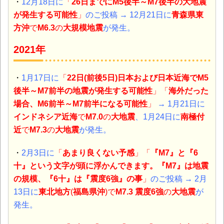
・
12月18日に
「
26日までにM5後半～M7後半の大地震
が発生する可能性
」
のご投稿
→ 12月21日に
青森県東
方沖
で
M6.3
の
大規模地震
が発生。
2021年
・
1月17日に
「
22日(前後5日)日本および日本近海でM5
後半～M7前半の地震が発生する可能性
」「
海外だった
場合、M6前半～M7前半になる可能性
」
→ 1月21日に
インドネシア近海
で
M7.0
の
大地震
、1月24日に
南極付
近
で
M7.3
の
大地震
が発生。
・
2月3日に
「
あまり良くない予感
」「
『M7』
と
『6
十』
という文字が頭に浮かんできます。『M7』は地震
の規模、『6十』は『震度6強』の事
」
のご投稿
→ 2月
13日に
東北地方
(
福島県沖
)
で
M7.3 震度6強
の
大地震
が
発生。