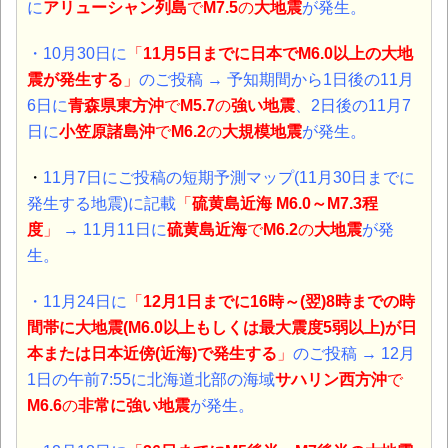
に
アリューシャン列島
で
M7.5
の
大地震
が発生。
・10月30日に
「
11月5日までに日本でM6.0以上の大地
震が発生する
」
のご投稿 → 予知期間から1日後の11月
6日に
青森県東方沖
で
M5.7
の
強い地震
、2日後の
11月7
日に
小笠原諸島沖
で
M6.2
の
大規模地震
が発生。
・
11月7日にご投稿の短期予測マップ(11月30日までに
発生する地震)に記載
「
硫黄島近海 M6.0～M7.3程
度
」
→ 11月11日に
硫黄島近海
で
M6.2
の
大地震
が発
生。
・11月24日に
「
12月1日までに16時～(翌)8時までの時
間帯に大地震(M6.0以上もしくは最大震度5弱以上)が日
本または日本近傍(近海)で発生する
」
のご投稿 → 12月
1日の午前7:55に北海道北部の海域
サハリン西方沖
で
M6.6
の
非常に
強い地震
が発生。