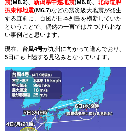
震
(
M8.2
)、
新潟県中越地震
(
M6.8
)、
北海道胆
振東部地震
(
M6.7
)などの震災級大地震が発生
する直前に、台風が日本列島を横断していた
ということで、偶然の一言では片づけられな
い事例だと思います。
現在、
台風4号
が九州に向かって進んでおり、
5日にも上陸する見込みとなっています。