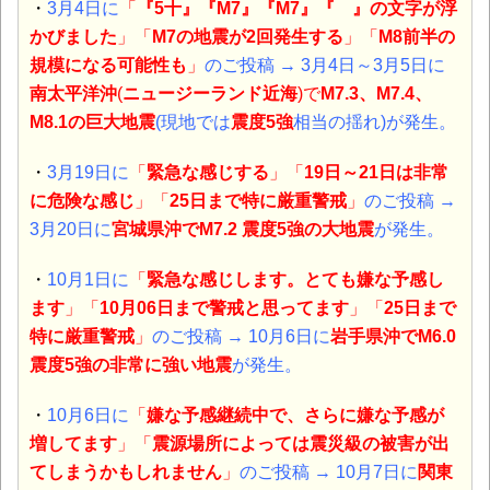
・
3月4日に
「
『5十』『M7』『M7』『 』の文字が浮
かびました
」「
M7の地震が2回発生する
」「
M8前半の
規模になる可能性
も
」
のご投稿
→ 3月4日～3月5日に
南太平洋沖
(
ニュージーランド近海
)
で
M7.3、M7.4、
M8.1
の巨大
地震
(現地では
震度5強
相当の揺れ)が発生。
・
3月19日に
「
緊急な感じする
」「
19日～21日は非常
に危険な感じ
」「
25日まで特に厳重警戒
」
のご投稿
→
3月20日に
宮城県沖でM7.2 震度5強の大地震
が発生。
・
10月1日に
「
緊急な感じします。とても嫌な予感し
ます
」「
10月06日まで警戒と思ってます
」「
25日まで
特に厳重警戒
」
のご投稿
→ 10月6日に
岩手県沖でM6.0
震度5強の非常に強い
地震
が発生。
・
10月6日に
「
嫌な予感継続中で、さらに嫌な予感が
増してます
」「
震源場所によっては震災級の被害が出
てしまうかもしれません
」
のご投稿
→ 10月7日に
関東