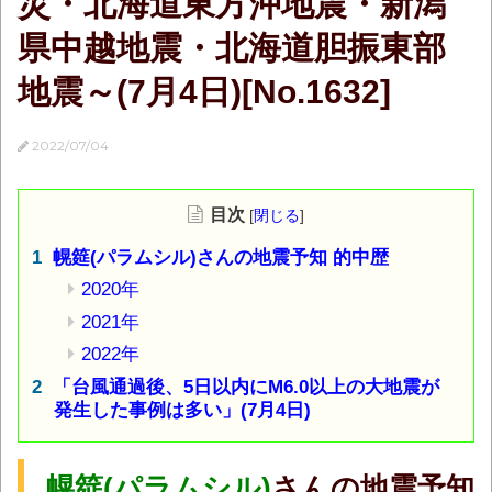
災・北海道東方沖地震・新潟
県中越地震・北海道胆振東部
地震～(7月4日)[No.1632]
2022/07/04
目次
[
閉じる
]
幌筵(パラムシル)さんの地震予知 的中歴
2020年
2021年
2022年
「台風通過後、5日以内にM6.0以上の大地震が
発生した事例は多い」(7月4日)
幌筵
(
パラムシル)
さんの地震予知