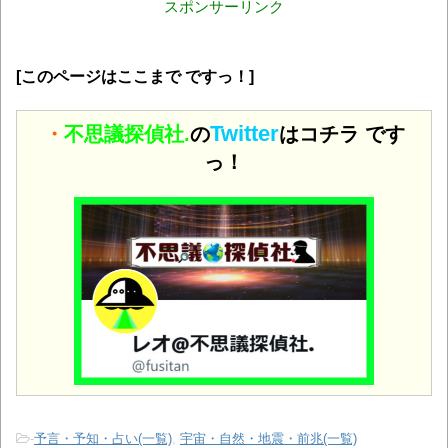
スポンサーリンク
[このページはここまで ですっ！]
Twitter
・
不思議探偵社.
の
はコチラ です
っ！
-
予言・予知・占い(一覧)
,
宇宙・自然・地震・前兆(一覧)