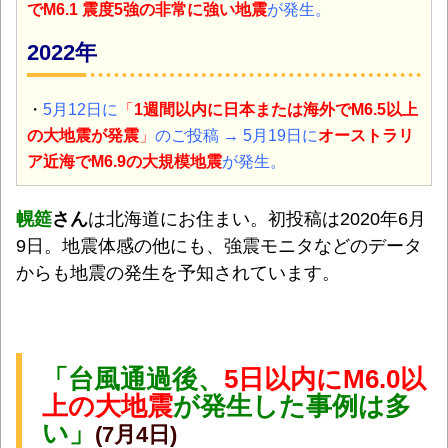
でM6.1 震度5強の非常に強い地震
が発生。
2022年
・
5月12日に
「
1週間以内に日本または海外でM6.5以上
の大地震が発震
」
のご投稿
→ 5月19日に
オーストラリ
ア近海で
M6.9の大規模地震
が発生。
幌筵
さん
は北海道にお住まい。初投稿は2020年6月
9日。地震体感の他にも、強震モニタなどのデータ
からも地震の発生を予知されています。
「台風通過後、
5日以内にM6.0以
上の大地震
が発生した事例は多
い」
(7月4日)