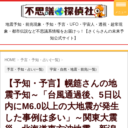
メニュー
地震予知・前兆現象・予知・予言・UFO・宇宙人・透視・超常現
象・都市伝説など不思議系情報をお届けっ！【さくらさんの未来予
知公式サイト】
HOME
>
予言・予知・占い(一覧)
>
予言・予知・占い(一覧)
宇宙・自然・地震・前兆(一覧)
【予知・予言】幌筵さんの地
震予知～「台風通過後、5日以
内にM6.0以上の大地震が発生
した事例は多い」～関東大震