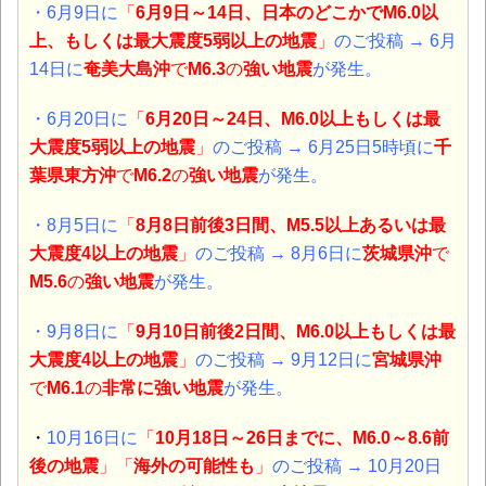
・6月9日に
「
6月9日～14日、日本のどこかでM6.0以
上、もしくは最大震度5弱以上の地震
」
のご投稿 → 6月
14日に
奄美大島沖
で
M6.3
の
強い地震
が発生。
・6月20日に
「
6月20日～24日、M6.0以上もしくは最
大震度5弱以上の地震
」
のご投稿 → 6月25日5時頃に
千
葉県東方沖
で
M6.2
の
強い地震
が発生。
・8月5日に
「
8月8日前後3日間、M5.5以上あるいは最
大震度4以上の地震
」
のご投稿 → 8月6日に
茨城県沖
で
M5.6
の
強い地震
が発生。
・9月8日に
「
9月10日前後2日間、M6.0以上もしくは最
大震度4以上の地震
」
のご投稿 → 9月12日に
宮城県沖
で
M6.1
の
非常に
強い地震
が発生。
・
10月16日に
「
10月18日～26日までに、M6.0～8.6前
後の地震
」「
海外の可能性も
」
のご投稿 → 10月20日