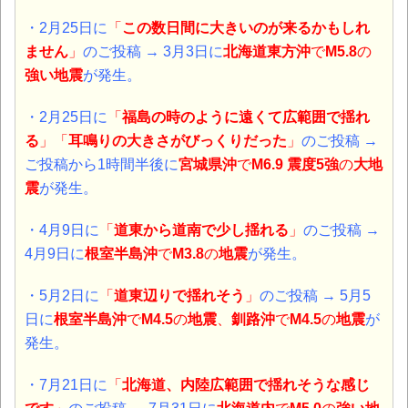
・2月25日に
「
この数日間に大きいのが来るかもしれ
ません
」
のご投稿 →
3月3日に
北海道東方沖
で
M5.8
の
強い地震
が発生。
・2月25日に
「
福島の時のように遠くて広範囲で揺れ
る
」「
耳鳴りの大きさがびっくりだった
」
のご投稿 →
ご投稿から1時間半後に
宮城県沖
で
M6.9 震度5強
の
大地
震
が発生。
・4月9日に
「
道東から道南で少し揺れる
」
のご投稿 →
4月9日に
根室半島沖
で
M3.8
の
地震
が発生。
・5月2日に
「
道東辺りで揺れそう
」
のご投稿 → 5月5
日に
根室半島沖
で
M4.5
の
地震
、
釧路沖
で
M4.5
の
地震
が
発生。
・7月21日に
「
北海道、内陸広範囲で揺れそうな感じ