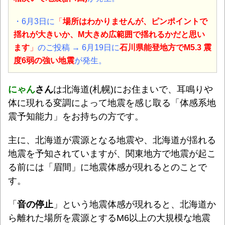
・6月3日に
「
場所はわかりませんが、ピンポイントで
揺れが大きいか、M大きめ広範囲で揺れるかだと思い
ます
」
のご投稿 → 6月19日に
石川県能登地方でM5.3 震
度6弱の強い
地震
が発生。
にゃん
さん
は北海道(札幌)にお住まいで、耳鳴りや
体に現れる変調によって地震を感じ取る「体感系地
震予知能力」をお持ちの方です。
主に、北海道が震源となる地震や、北海道が揺れる
地震を予知されていますが、関東地方で地震が起こ
る前には「眉間」に地震体感が現れるとのことで
す。
「
音の停止
」という地震体感が現れると、北海道か
ら離れた場所を震源とするM6以上の大規模な地震