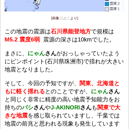
[画像:
気象庁
より]
この地震の震源は
石川県能登地方
で規模は
M5.2 震度6弱
震源の深さは10kmでした。
まさに、
にゃん
さん
がおっしゃっていたよう
にピンポイント(石川県珠洲市)で揺れが大きい
地震となりました。
そして、今回の予知ですが、
関東、北海道と
もに軽く揺れる
とのことですが、
にゃん
さん
と同じく非常に精度の高い地震予知能力をお
持ちの
バシ
さん
や
J-AKINORI
さん
も
関東で大
きな地震
を感じ取られていますし、千葉では
地震の前兆と思われる現象も発生しています