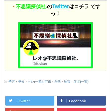
Twitter
・
不思議探偵社.
の
はコチラ です
っ！
-
予言・予知・占い(一覧)
,
宇宙・自然・地震・前兆(一覧)
Twitter
Facebook