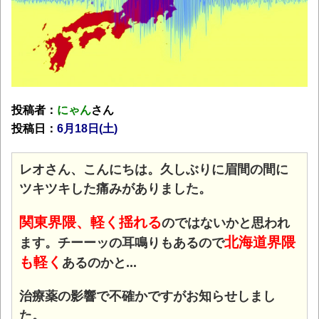
投稿者：
にゃん
さん
投稿日：
6月18
日(土)
レオさん、こんにちは。久しぶりに眉間の間に
ツキツキした痛みがありました。
関東界隈、軽く揺れる
のではないかと思われ
北海道界隈
ます。チーーッの耳鳴りもあるので
も軽く
あるのかと...
治療薬の影響で不確かですがお知らせしまし
た。