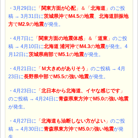
・3月29日に
「
関東方面が心配
」＆「
北海道
」
のご投
稿 → 3月31日に
茨城県沖
で
M4.5
の
地震
、
北海道胆振地
方
で
M2.9
の
地震
が発生。
・4月7日に
「
関東方面の地震体感
」＆「
道東
」
のご投
稿 → 4月10日に
北海道 浦河沖
で
M4.3
の
地震
が発生。4
月12日に
茨城県南部
で
M5.1
の
地震
が発生。
・4月21日に
「
Ｍ大きめがありそう
」
のご投稿 → 4月
23日に
長野県中部
で
M5.5
の
強い地震
が発生。
・4月23日に
「
北日本から北海道、イヤな感じです
」
のご投稿 → 4月24日に
青森県東方沖
で
M5.0
の
強い地震
が発生。
・4月27日に
「
北海道も油断しない方がよい
」
のご投
稿 → 4月30日に
青森県東方沖
で
M5.0
の
強い地震
が発
生。