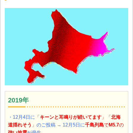
2019年
・12月4日に
「
キーン
と耳鳴りが続いてます
」「
北海
道揺れそう
」
のご投稿 → 12月5日に
千島列島
で
M5.7
の
強い地震
が発生。