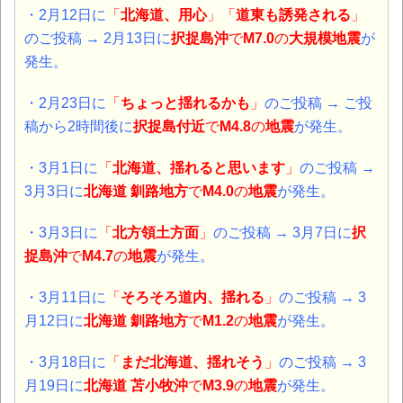
・2月12日に
「
北海道、用心
」「
道東も誘発される
」
のご投稿 → 2月13日に
択捉島
沖
で
M7.0
の
大規模地震
が
発生。
・2月23日に
「
ちょっと揺れるかも
」
のご投稿 → ご投
稿から2時間後に
択捉島付近
で
M4.8
の
地震
が発生。
・3月1日に
「
北海道、揺れると思います
」
のご投稿 →
3月3日に
北海道 釧路地方
で
M4.0
の
地震
が発生。
・3月3日に
「
北方領土方面
」
のご投稿 → 3月7日に
択
捉島
沖
で
M4.7
の
地震
が発生。
・3月11日に
「
そろそろ道内、揺れる
」
のご投稿 → 3
月12日に
北海道 釧路地方
で
M1.2
の
地震
が発生。
・3月18日に
「
まだ北海道、揺れそう
」
のご投稿 → 3
月19日に
北海道 苫小牧沖
で
M3.9
の
地震
が発生。