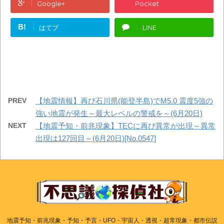
Google+
Pocket
B!
はてブ
LINE
PREV
【地震情報】再び石川県(能登半島)でM5.0 震度5強の
強い地震が発生～最大レベルの警戒を～(6月20日)
NEXT
【地震予知・前兆現象】TECに再び異常が出現～異常
出現は127回目～(6月20日)[No.0547]
地震予知・前兆現象・予知・予言・UFO・宇宙人・透視・超常現象・都市伝説