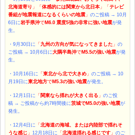
北海道寄り
」「
体感的には関東から北日本
」「
テレビ
番組が地震報道になるくらいの地震
」
のご投稿 → 10月
6日に
岩手県沖
で
M6.0 震度5強
の
非常に強い地震
が発
生。
・9月30日に
「
九州の方向が気になってきました
」
の
ご投稿 → 10月6日に
大隅半島沖
で
M5.5の
強い地震
が発
生。
・10月16日に
「
東北から北で大きめ
」
のご投稿 → 10
月19日に
東北地方
で
M5.3の
強い地震
が発生。
・12月1日に
「
関東なら揺れが大きく出る
」
のご投
稿 → ご投稿から約7時間後に
茨城
で
M5.0の
強い地震
が
発生。
・
12月4日に
「
北海道の海域、または内陸部で揺れそ
うな感じ
」
12月18日に
「
北海道揺れる感じです
」
のご