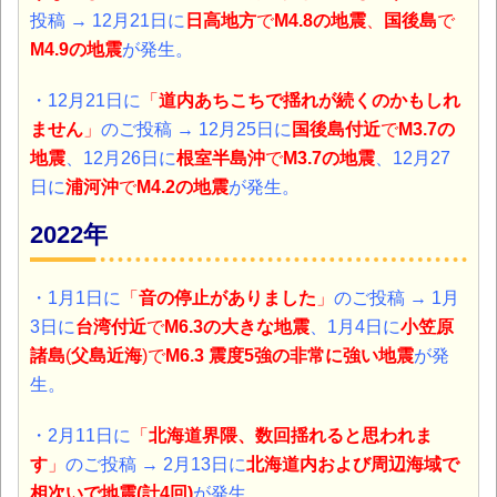
投稿 →
12月21日に
日高地方
で
M4.8の地震
、
国後島
で
M4.9の地震
が発生。
・12月21日に
「
道内あちこちで揺れが続くのかもしれ
ません
」
のご投稿 → 12月25日に
国後島付近
で
M3.7の
地震
、12月26日に
根室半島沖
で
M3.7の地震
、12月27
日に
浦河沖
で
M4.2の地震
が発生。
2022年
・1月1日に
「
音の停止がありました
」
のご投稿 → 1月
3日に
台湾付近
で
M6.3の大きな地震
、1月4日に
小笠原
諸島
(
父島近海
)で
M6.3 震度5強の非常に強い地震
が発
生。
・2月11日に
「
北海道界隈、数回揺れると思われま
す
」
のご投稿 → 2月13日に
北海道内および周辺海域で
相次いで地震(計4回)
が発生。