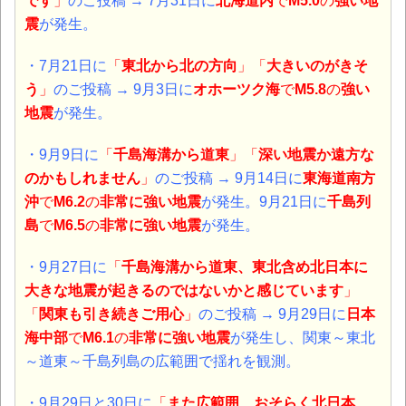
です
」
のご投稿 → 7月31日に
北海道内
で
M5.0
の
強い地
震
が発生。
・7月21日に
「
東北から北の方向
」「
大きいのがきそ
う
」
のご投稿 → 9月3日に
オホーツク海
で
M5.8
の
強い
地震
が発生。
・9月9日に
「
千島海溝から道東
」「
深い地震か遠方な
のかもしれません
」
のご投稿 →
9月14日に
東海道南方
沖
で
M6.2
の
非常に強い地震
が発生。9月21日に
千島列
島
で
M6.5
の
非常に強い地震
が発生。
・9月27日に
「
千島海溝から道東、東北含め北日本に
大きな地震が起きるのではないかと感じています
」
「
関東も引き続きご用心
」
のご投稿 → 9月29日に
日本
海中部
で
M6.1
の
非常に強い地震
が発生し、関東～東北
～道東～千島列島の広範囲で揺れを観測。
・9月29日と30日に
「
また広範囲、おそらく北日本、