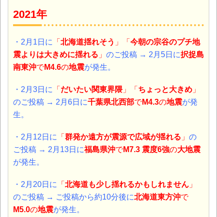
2021年
・2月1日に
「
北海道揺れそう
」「
今朝の宗谷のプチ地
震よりは大きめに揺れる
」
のご投稿 →
2月5日に
択捉島
南東沖
で
M4.6
の
地震
が発生。
・2月3日に
「
だいたい関東界隈
」「
ちょっと大きめ
」
のご投稿 → 2月6日に
千葉県北西部
で
M4.3
の
地震
が発
生。
・2月12日に
「
群発か遠方が震源で広域が揺れる
」
の
ご投稿 → 2月13日に
福島県沖
で
M7.3 震度6強
の
大地震
が発生。
・2月20日に
「
北海道も少し揺れるかもしれません
」
のご投稿 → ご投稿から約10分後に
北海道東方沖
で
M5.0
の
地震
が発生。