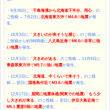
・6月26日に
「
千島海溝から北海道下半分、用心
」
の
ご投稿 → 7月2日に
北海道東方沖
で
M4.8
の
地震
が発
生。
・10月3日に
「
大きいのが来そうな感じ
」
のご投稿 →
ご投稿から約5時間後に
八丈島近海
で
M6.0
の
非常に強
い
地震
が発生。
・11月1日に
「
大きめがある
」
のご投稿 →
11月6日に
青森県東方沖
で
M5.7
の
強い
地震
が発生。
・12月2日に
「
北海道、中くらいで来そう
」
のご投
稿 → 翌日に
国後島付近
で
M3.6
の
地震
が発生。
・12月17日に
眉間に地震体感
(
関東での地震
)「
もう少
し大きめが来る
」
のご投稿 → 翌日に
伊豆大島近海
で
M5.1 震度5弱
の
地震
が発生。