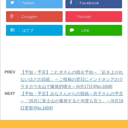
Twitter
Facebook
Google+
Pocket
B!
はてブ
LINE
PREV
【予知・予言】こむぎさんの噴火予知～「起き上がれ
ないほどの目眩」～ご投稿の翌日にインドネシアのク
ラタカウ火山で爆発的噴火～(6月17日)[No.1608]
NEXT
【予知・予言】みなさんからの投稿～息子さんの予言
～「26月に富士山が爆発すると何度も言う」～(6月18
日更新)[No.1604]