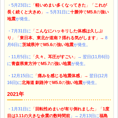
・5月23日に
「
軽いめまい多くなってきた
」「
これが
長く続くと大きめ
」
→ 5月31日に
十勝沖
で
M5.8
の
強い
地震
が発生。
・7月31日に
「
こんなにハッキリした体感は久しぶ
り
」「
東日本、東北か道南？揺れる気がします
」
→
8
月6日に
茨城県沖
で
M5.6
の
強い地震
が発生。
・11月5日に
「
久々、
耳圧がすごい
」
→ 翌日(11月6日)
に
青森県東方沖
で
M5.7
の
強い地震
が発生。
・12月15日に
「
痛みを感じる地震体感
」
→
翌日(12月
16日)に
北海道 釧路沖
で
M5.0
の
強い地震
が発生。
2021年
・1月31日に
「
回転性めまいが有り倒れました
」「
1度
目は3.11の大きな余震の数時間前
」
→ 2月13日に
福島