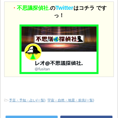
Twitter
・
不思議探偵社.
の
はコチラ です
っ！
-
予言・予知・占い(一覧)
,
宇宙・自然・地震・前兆(一覧)