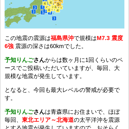
この地震の震源は
福島県沖
で規模は
M7.3 震度
6強
震源の深さは60kmでした。
予知りんご
さん
からは数ヶ月に1回くらいのペ
ースでご投稿いただいていますが、毎回、大
規模な地震が発生しています。
となると、今回も最大レベルの警戒が必要で
す。
予知りんご
さん
は青森県にお住まいで、ほぼ
毎回、
東北エリア～北海道
の太平洋沖を震源
とする地震が発生していますので、おそらく