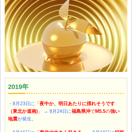
2019年
・8月23日に
「
夜中か、明日あたりに揺れそうです
（東北か道南)
」
→ 8月24日に
福島県沖
で
M5.5
の
強い
地震
が発生。