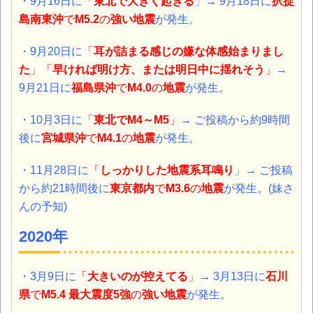
・9月16日に
「
東北で大きく起きる
」→ 9月18日に
択捉
島南東沖
で
M5.2
の
強い地震
が発生。
・9月20日に
「
耳が詰まる感じの嫌な体感始まりまし
た
」「
早ければ明け方、または明日中に揺れそう
」
→
9月21日に
福島県
沖
で
M4.0
の
地震
が発生。
・10月3日に
「
東北でM4～M5
」
→
ご投稿から約9時間
後に
宮城県沖
で
M4.1
の
地震
が発生。
・11月28日に
「
しっかりした地震系耳鳴り
」→ ご投稿
から約21時間後に
東京都内
で
M3.6
の
地震
が発生。(妹さ
んの予知)
2020年
・3月9日に
「
大きいのが控えてる
」
→
3月13日に
石川
県
で
M5.4 最大震度5強
の
強い地震
が発生。