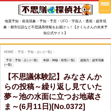
メニュー
地震予知・前兆現象・予知・予言・UFO・宇宙人・透視・超常現
象・都市伝説など不思議系情報をお届けっ！【さくらさんの未来予
知公式サイト】
HOME
>
予言・予知・占い(一覧)
>
予言・予知・占い(一覧)
奇跡・神秘・前世(一覧)
超能力・超常現象
(一覧)
【不思議体験記】みなさんか
らの投稿～繰り返し見ていた
夢～池の水面に立つお地蔵さ
ま～(6月11日)[No.0372]