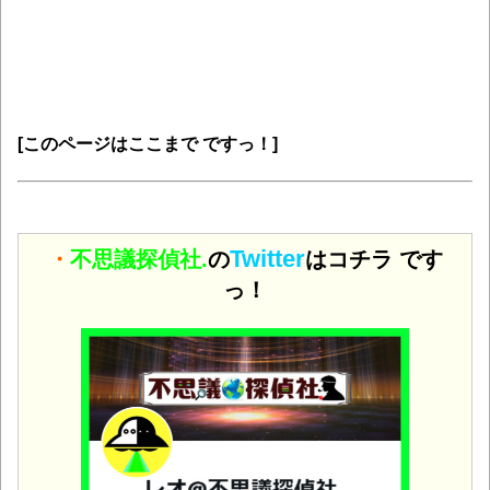
[このページはここまで ですっ！]
Twitter
・
不思議探偵社.
の
はコチラ です
っ！