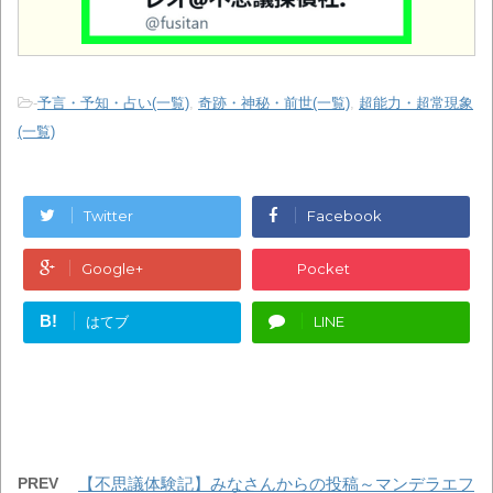
-
予言・予知・占い(一覧)
,
奇跡・神秘・前世(一覧)
,
超能力・超常現象
(一覧)
Twitter
Facebook
Google+
Pocket
B!
はてブ
LINE
PREV
【不思議体験記】みなさんからの投稿～マンデラエフ