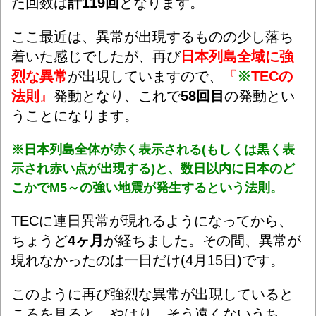
た回数は
計119回
となります
。
ここ最近は、異常が出現するものの少し落ち
着いた感じでしたが
、再び
日本列島全域に
強
烈な異常
が出現していますので、
『
※
TECの
法則
』
発動となり、これで
58回目
の発動とい
うことになります。
※日本列島全体が赤く表示される(もしくは黒く表
示され赤い点が出現する)と、数日以内に日本のど
こかでM5～の強い地震が発生するという法則。
TECに連日異常が現れるようになってから、
ちょうど
4ヶ月
が経ちました。その間、異常が
現れなかったのは一日だけ(4月15日)です。
このように再び強烈な異常が出現していると
ころを見ると、やはり、そう遠くないうち