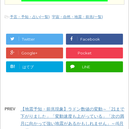
-
予言・予知・占い(一覧)
,
宇宙・自然・地震・前兆(一覧)
Twitter
Facebook
Google+
Pocket
B!
はてブ
LINE
PREV
【地震予知・前兆現象】ラドン数値の変動～「21まで
下がりました」「変動速度も上がっている」「次の満
月に向かって強い地震があるかもしれません」～(6月