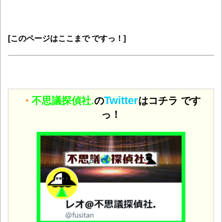
[このページはここまで ですっ！]
Twitter
・
不思議探偵社.
の
はコチラ です
っ！