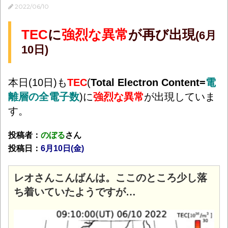
2022/06/10
TEC
に
強烈な異常
が再び出現
(6月
10日)
本日(10日)も
TEC
(
Total Electron Content=
電
離層の全電子数
)に
強烈な異常
が出現していま
す。
投稿者：
のぼる
さん
投稿日：
6月10日
(金)
レオさんこんばんは。ここのところ少し落
ち着いていたようですが…