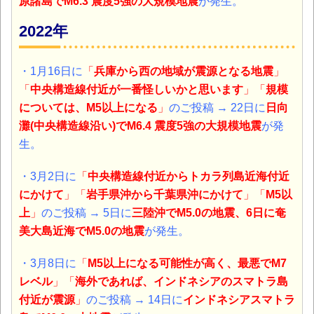
原諸島
で
M6.3 震度5強
の
大規模地震
が発生。
2022年
・1月16日に
「
兵庫から西の地域が震源となる地震
」
「
中央構造線付近が一番怪しいかと思います
」「
規模
については、M5以上になる
」
のご投稿 → 22日に
日向
灘(中央構造線沿い)
でM6.4 震度5強の大規模地震
が発
生。
・3月2日に
「
中央構造線付近からトカラ列島近海付近
にかけて
」「
岩手県沖から千葉県沖にかけて
」「
M5以
上
」
のご投稿 → 5日に
三陸沖で
M5.0の
地震、6日に奄
美大島近海でM5.0の地震
が発生。
・3月8日に
「
M5以上になる可能性が高く、最悪でM7
レベル
」「
海外であれば、インドネシアのスマトラ島
付近が震源
」
のご投稿 → 14日に
インドネシアスマトラ