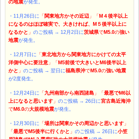
の
地震
が発生。
・11月26日に
「
関東地方かその近辺
」「
M４後半以上
になるのはほぼ確実で、大きければ、M５後半以上に
なるかと
」
のご投稿 → 12月2日に
茨城県
で
M5.0
の
強い
地震
が発生。
・12月7日に
「
東北地方から関東地方にかけての太平
洋側中心に要注意
」「
M5前後で大きいとM6後半以上
かと
」
のご投稿 → 翌日に
福島県沖
で
M5.0
の
強い地震
が2度発生。
・12月24日に
「
九州南部から南西諸島
」「
最悪でM6以
上になると思います
」
のご投稿 → 26日に
宮古島近海沖
で
M6.0
の
大規模地震
が発生。
・12月30日に
「
場所は関東かその周辺かと思います
」
「
最悪でM5後半に行くかと
」
のご投稿 → 26日に
小笠