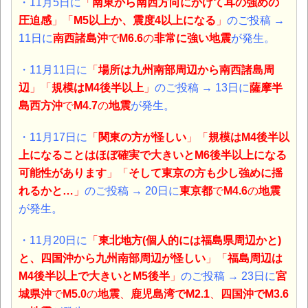
・11月5日に
「
南東から南西方向にかけて耳の強めの
圧迫感
」「
M5以上か、震度4以上になる
」
のご投稿 →
11日に
南西諸島沖
で
M6.6
の
非常に強い地震
が発生。
・11月11日に
「
場所は九州南部周辺から南西諸島周
辺
」「
規模はM4後半以上
」
のご投稿 → 13日に
薩摩半
島西方沖
で
M4.7
の
地震
が発生。
・11月17日に
「
関東の方が怪しい
」「
規模はM4後半以
上になることはほぼ確実で大きいとM6後半以上になる
可能性があります
」「
そして東京の方も少し強めに揺
れるかと…
」
のご投稿 → 20日に
東京都
で
M4.6
の
地震
が発生。
・11月20日に
「
東北地方(個人的には福島県周辺かと)
と、四国沖から九州南部周辺が怪しい
」「
福島周辺は
M4後半以上で大きいとM5後半
」
のご投稿 → 23日に
宮
城県沖
で
M5.0
の
地震
、
鹿児島湾でM2.1
、
四国沖
で
M3.6