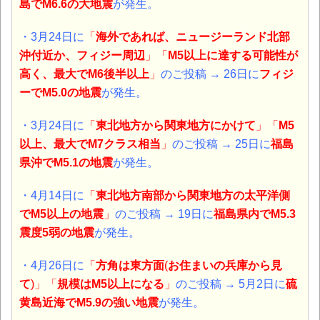
島でM6.6の大地震
が発生。
・3月24日に
「
海外であれば、ニュージーランド北部
沖付近か、フィジー周辺
」「
M5以上に達する可能性が
高く、最大でM6後半以上
」
のご投稿 → 26日に
フィジ
ーでM5.0の地震
が発生。
・3月24日に
「
東北地方から関東地方にかけて
」「
M5
以上、最大でM7クラス相当
」
のご投稿 → 25日に
福島
県沖でM5.1の地震
が発生。
・4月14日に
「
東北地方南部から関東地方の太平洋側
でM5以上の地震
」
のご投稿 → 19日に
福島県内でM5.3
震度5弱の地震
が発生。
・4月26日に
「
方角は東方面
(
お住まいの兵庫から見
て
)」「
規模はM5以上になる
」
のご投稿 → 5月2日に
硫
黄島近海でM5.9の強い地震
が発生。