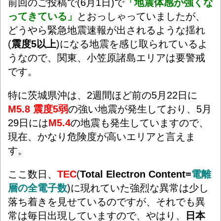
前回のご投稿で(6月1日)で
「地震体感が強くな
ってきている」
とおっしゃっていましたが、
どうやら緊急地震速報が出されるような揺れ
(
震度5以上
)になる地震を感じ取られているよ
うなので、関東、小笠原諸島エリアは要警戒
です。
特に茨城県沖は、2週間ほど前の5月22日に
M5.8 震度5弱
の強い地震が発生しており、5月
29日には
M5.4
の地震も発生していますので、
現在、かなり危険度が高いエリアと言えま
す。
ここ数日、
TEC
(
Total Electron Content=
電離
層の全電子数
)に現れていた強烈な異常は少し
落ち着きを見せているのですが、それでも異
常は毎日出現していますので、やはり、
日本