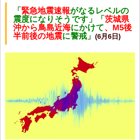
「
緊急地震速報
がなるレベルの
震度になりそうです」「
茨城県
沖から鳥島近海
にかけて
、M5後
半前後の地震
に警戒」
(6月6日)