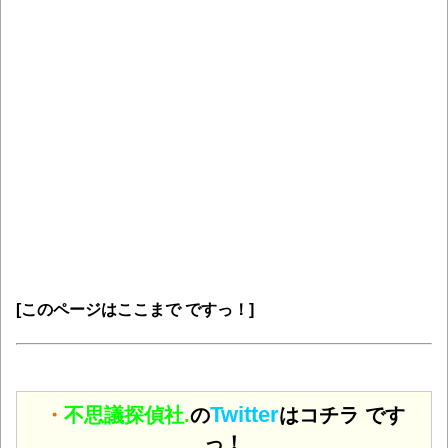
[このページはここまで ですっ！]
Twitter
・
不思議探偵社.
の
はコチラ です
っ！