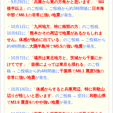
・9月29日
に
「
兵庫から東の方角かと思います
」「
M4
後半以上
」
のご投稿 →
ご投稿から約3時間後に
日本海
中部
で
M6.1
の
非常に強い地震
が発生。
・10月1日
に
「
九州地方、特に南部の方
」
のご投稿、
10月6日に
「
熊本かその周辺で地震があるかもしれま
せん。体感が強めに出ている
」
のご投稿
→ ご投稿から
約4時間後に
大隅半島沖
で
M5.5
の
強い地震
が発生。
・10月7日
に
「
場所は東北地方と、茨城から千葉にか
けてです
」「
規模によっては東京も揺れる
」
のご投
稿 → ご投稿から約4時間後に
千葉県
で
M6.1 震度5強
の
非常に強い地震
が発生。
・10月14日
に
「
体感からすると兵庫周辺、特に和歌山
辺りが怪しいと思います
」
のご投稿 → 翌日に
和歌山県
で
M3.6 震度4
の
やや
強い地震
が発生。