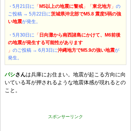
・5月21日に
「
M5以上の地震に警戒
」「
東北地方
」
の
ご投稿 → 5月22日に
茨城県沖北部でM5.8 震度5弱の強
い地震
が発生。
・5月30日に
「
日向灘から南西諸島にかけて、M6前後
の地震が発生する可能性があります
」
のご投稿 → 6月3日に
沖縄地方でM5.9の強い地震
が
発生。
バシ
さん
は兵庫にお住まい。地震が起こる方向に向
いている耳が押されるような地震体感が現れるとの
こと。
スポンサーリンク