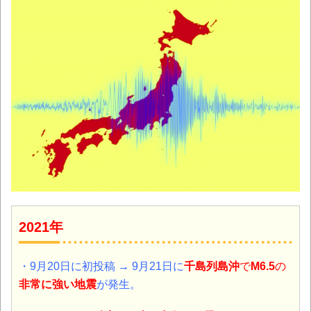
2021年
・9月20日
に初投稿
→
9月21日
に
千島列島沖
で
M6.5
の
非常に強い
地震
が発生。