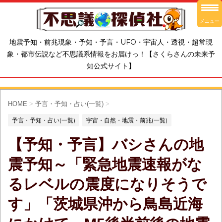
メニュー
地震予知・前兆現象・予知・予言・UFO・宇宙人・透視・超常現
象・都市伝説など不思議系情報をお届けっ！【さくらさんの未来予
知公式サイト】
HOME
>
予言・予知・占い(一覧)
>
予言・予知・占い(一覧)
宇宙・自然・地震・前兆(一覧)
【予知・予言】バシさんの地
震予知～「緊急地震速報がな
るレベルの震度になりそうで
す」「茨城県沖から鳥島近海