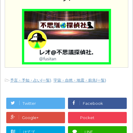
-
予言・予知・占い(一覧)
,
宇宙・自然・地震・前兆(一覧)
Twitter
Facebook
Google+
Pocket
B!
はてブ
LINE