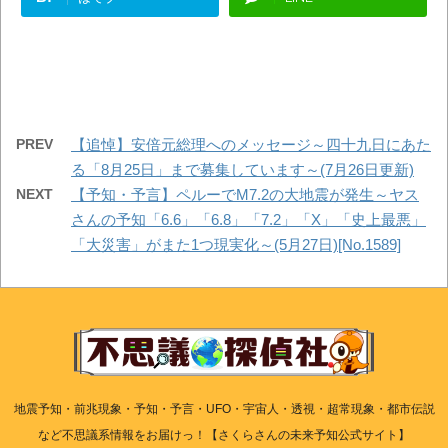
PREV
【追悼】安倍元総理へのメッセージ～四十九日にあた
る「8月25日」まで募集しています～(7月26日更新)
NEXT
【予知・予言】ペルーでM7.2の大地震が発生～ヤス
さんの予知「6.6」「6.8」「7.2」「X」「史上最悪」
「大災害」がまた1つ現実化～(5月27日)[No.1589]
地震予知・前兆現象・予知・予言・UFO・宇宙人・透視・超常現象・都市伝説
など不思議系情報をお届けっ！【さくらさんの未来予知公式サイト】