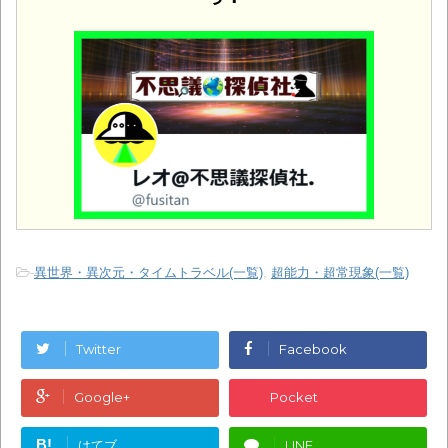
-
異世界・異次元・タイムトラベル(一覧)
,
超能力・超常現象(一覧)
Twitter
Facebook
Google+
Pocket
B!
はてブ
LINE