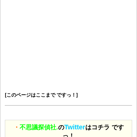
[このページはここまで ですっ！]
Twitter
・
不思議探偵社.
の
はコチラ です
っ！