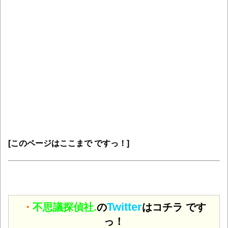
[このページはここまで ですっ！]
Twitter
・
不思議探偵社.
の
はコチラ です
っ！