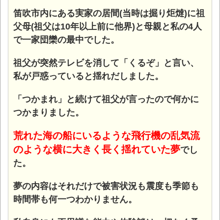
笛吹市内にある実家の居間(当時は掘り炬燵)に祖
父母(祖父は10年以上前に他界)と母親と私の4人
で一家団欒の最中でした。
祖父が突然テレビを消して「くるぞ」と言い、
私が戸惑っていると揺れだしました。
「つかまれ」と続けて祖父が言ったので何かに
つかまりました。
荒れた海の船にいるような飛行機の乱気流
のような横に大きく長く揺れていた夢
でし
た。
夢の内容はそれだけで被害状況も震度も季節も
時間帯も何一つわかりません。