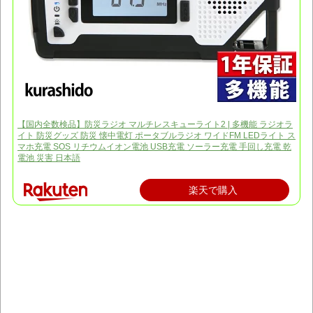
【国内全数検品】防災ラジオ マルチレスキューライト2 | 多機能 ラジオラ
イト 防災グッズ 防災 懐中電灯 ポータブルラジオ ワイドFM LEDライト ス
マホ充電 SOS リチウムイオン電池 USB充電 ソーラー充電 手回し充電 乾
電池 災害 日本語
楽天で購入