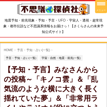
メニュー
地震予知・前兆現象・予知・予言・UFO・宇宙人・透視・超常現
象・都市伝説など不思議系情報をお届けっ！【さくらさんの未来予
知公式サイト】
HOME
>
予言・予知・占い(一覧)
>
予言・予知・占い(一覧)
宇宙・自然・地震・前兆(一覧)
【予知・予言】みなさんから
の投稿～「キノコ雲」＆「乱
気流のような横に大きく長く
揺れていた夢」＆「非常用ラ