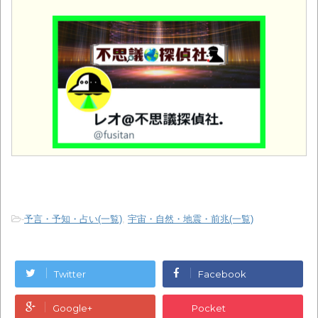
-
予言・予知・占い(一覧)
,
宇宙・自然・地震・前兆(一覧)
Twitter
Facebook
Google+
Pocket