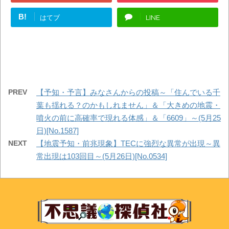
B!
はてブ
LINE
PREV
【予知・予言】みなさんからの投稿～「住んでいる千
葉も揺れる？のかもしれません」＆「大きめの地震・
噴火の前に高確率で現れる体感」＆「6609」～(5月25
日)[No.1587]
NEXT
【地震予知・前兆現象】TECに強烈な異常が出現～異
常出現は103回目～(5月26日)[No.0534]