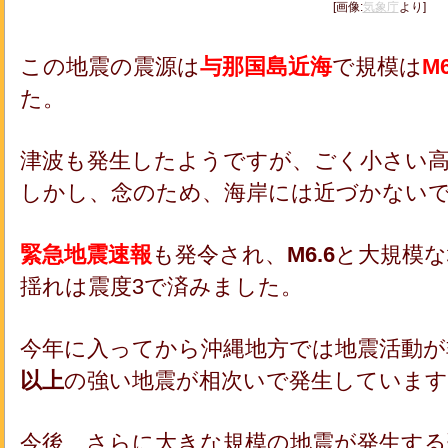
[画像:
気象庁
より]
この地震の震源は
与那国島近海
で規模は
M
た。
津波も発生したようですが、ごく小さい高さ
しかし、念のため、海岸には近づかない
緊急地震速報
も発令され、
M6.6
と大規模な
揺れは震度3で済みました。
今年に入ってから沖縄地方では地震活動が
以上
の強い地震が相次いで発生しています
今後、さらに大きな規模の地震が発生す