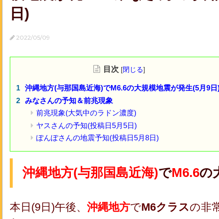
日)
2022/05/09
目次
[
閉じる
]
沖縄地方(与那国島近海)でM6.6の大規模地震が発生(5月9日
みなさんの予知＆前兆現象
前兆現象(大気中のラドン濃度)
ヤスさんの予知(投稿日5月5日)
ぽんぽさんの地震予知(投稿日5月8日)
沖縄地方(与那国島近海)
で
M6.6
の
本日(9日)午後、
沖縄地方
で
M6クラス
の非