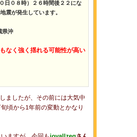
０日０８時）２６時間後２２にな
の地震が発生しています。
城県沖
もなく強く揺れる可能性が高い
しましたが、その前には大気中
下旬頃から1年前の変動とかなり
思いますが、今回も
joyallzeq
さん