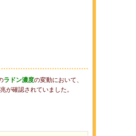
の
ラドン濃度
の変動において、
兆が確認されていました。