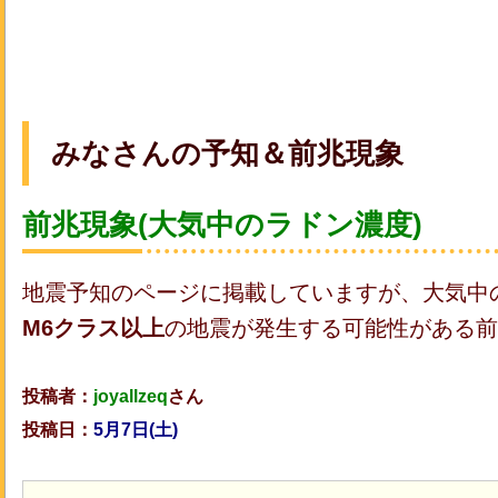
みなさんの予知＆前兆現象
前兆現象(大気中のラドン濃度)
地震予知のページに掲載していますが、大気中
M6クラス以上
の地震が発生する可能性がある前
投稿者：
joyallzeq
さん
投稿日：
5月7日(土
)