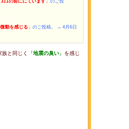
「
311の前ににています
」
のご投
。
の微動を感じる
」
のご投稿。
→
4月6日
家族と同じく
『
地震の臭い
』
を感じ