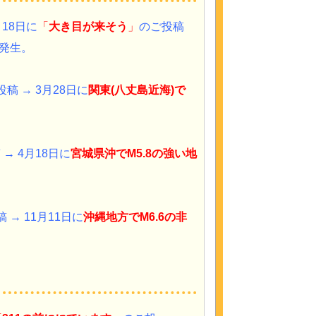
18日に
「
大き目が来そう
」
のご投稿
発生。
投稿 → 3月28
日
に
関東(八丈島近海)で
→ 4月18日に
宮城県沖でM5.8の強い地
 → 11月11日に
沖縄地方でM6.6の非