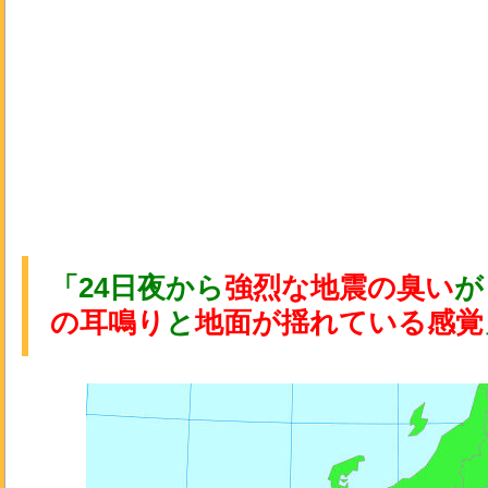
「24日夜から
強烈な地震の臭い
が
の耳鳴り
と
地面が揺れている感覚