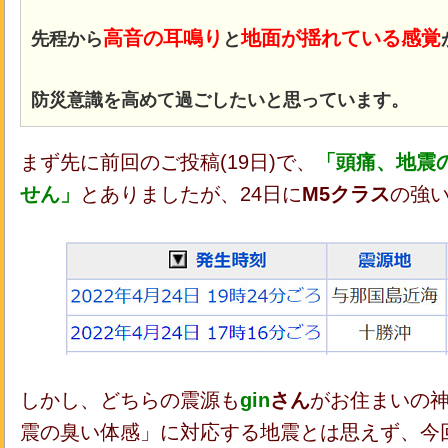
高音の耳鳴り
地面が揺れている感覚
先程から
と
防災意識を高めて過ごしたいと思っています。
まず先に前回のご投稿(19日)で、
「頭痛、地震
せん」
とありましたが、24日に
M5クラス
の強
しかし、どちらの震源も
gin
さん
がお住まいの
震の臭い体感」に対応する地震とは思えず、今