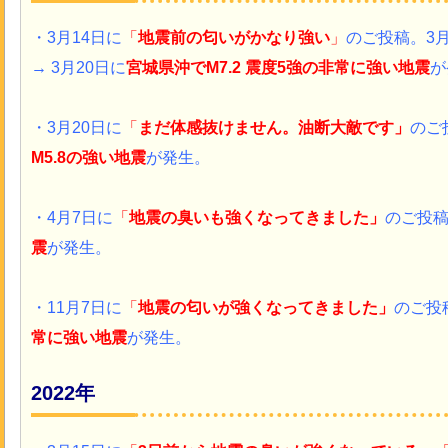
・3月14日
に
「
地震前の匂いがかなり強い
」
のご投稿。3月
→
3月20日
に
宮城県沖
で
M7.2 震度5強の
非常に強い
地震
が
・
3月20日に
「
まだ体感抜けません。
油断大敵です
」
のご
M5.8の強い地震
が発生。
・4月7日に
「
地震の臭いも強くなってきました
」
のご投稿 
震
が発生。
・11月7日に
「
地震の匂いが強くなってきました
」
のご投稿
常に
強い地震
が発生。
2022年