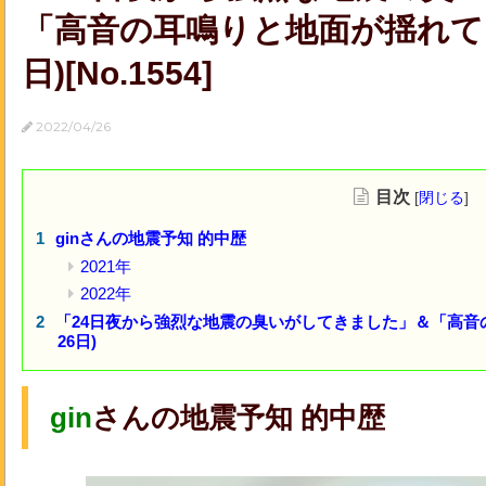
「高音の耳鳴りと地面が揺れてい
日)[No.1554]
2022/04/26
目次
[
閉じる
]
ginさんの地震予知 的中歴
2021年
2022年
「24日夜から強烈な地震の臭いがしてきました」＆「高音
26日)
gin
さんの地震予知 的中歴