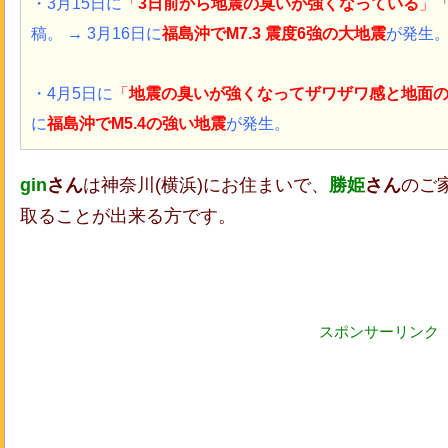
・3月15日
に
「
3日前から地震の臭いが強くなっている
」
稿。
→
3月16日に
福島沖
で
M7.3 震度6強の大地震
が発生
・4月5日
に
「
地震の臭いが強くなってザワザワ感と地面
に
福島沖
で
M5.4の強い地震
が発生。
gin
さん
は神奈川(横浜)にお住まいで、
勝姫
さん
のご
取ることが出来る方です。
スポンサーリンク