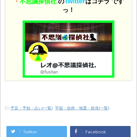
Twitter
・
不思議探偵社.
の
はコチラ です
っ！
-
予言・予知・占い(一覧)
,
宇宙・自然・地震・前兆(一覧)
Twitter
Facebook