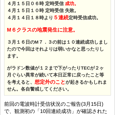
４月１５日０６時 定時受信
成功。
４月１５日１０時 定時受信 失敗。
５連続
４月１４日１８時より
定時受信成功。
M６クラスの地震発生に注意。
３月１６日のM７．３の前は１０連続成功しまし
たので今回はそれよりは弱いかなと思ったりし
ます。
がラドン数値が１２まで下がったりTECが２ヶ
月ぐらい異常が続いて本日正常に戻ったこと等
想定外のこと
を考えると、
が起きるかもしれま
せん。各自警戒してください。
前回の電波時計受信状況のご報告(3月15日)
で、観測初の「
10回連続成功」が確認された