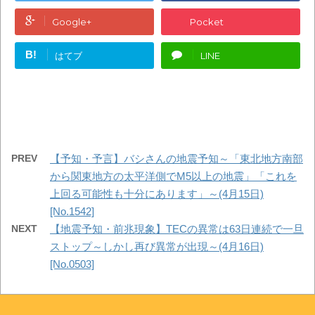
Google+
Pocket
B!
はてブ
LINE
PREV
【予知・予言】バシさんの地震予知～「東北地方南部
から関東地方の太平洋側でM5以上の地震」「これを
上回る可能性も十分にあります」～(4月15日)
[No.1542]
NEXT
【地震予知・前兆現象】TECの異常は63日連続で一旦
ストップ～しかし再び異常が出現～(4月16日)
[No.0503]