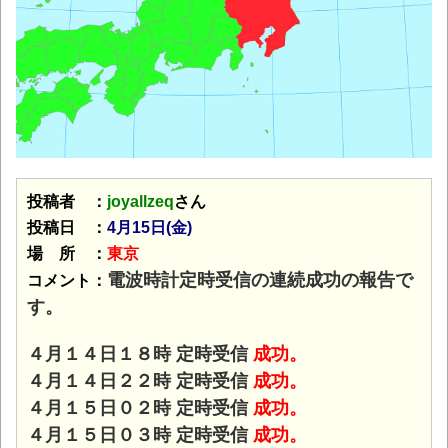
投稿者 ：
joyallzeq
さん
投稿日 ：
4月15
日(金)
場 所 ：
東京
電波時計定時受信の連続成功の報告で
コメント：
す。
４月１４日１８時 定時受信
成功。
４月１４日２２時 定時受信
成功。
４月１５日０２時 定時受信
成功。
４月１５日０３時 定時受信
成功。