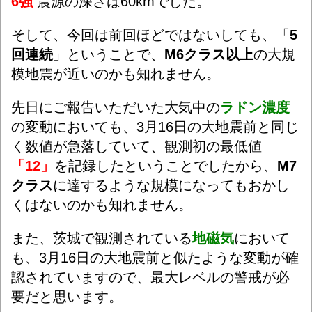
6強
震源の深さは60kmでした。
そして、今回は前回ほどではないしても、「
5
回連続
」ということで、
M6クラス以上
の大規
模地震が近いのかも知れません。
先日にご報告いただいた大気中の
ラドン濃度
の変動においても、3月16日の大地震前と同じ
く数値が急落していて、観測初の最低値
「12」
を記録したということでしたから、
M7
クラス
に達するような規模になってもおかし
くはないのかも知れません。
また、茨城で観測されている
地磁気
において
も、3月16日の大地震前と似たような変動が確
認されていますので、最大レベルの警戒が必
要だと思います。