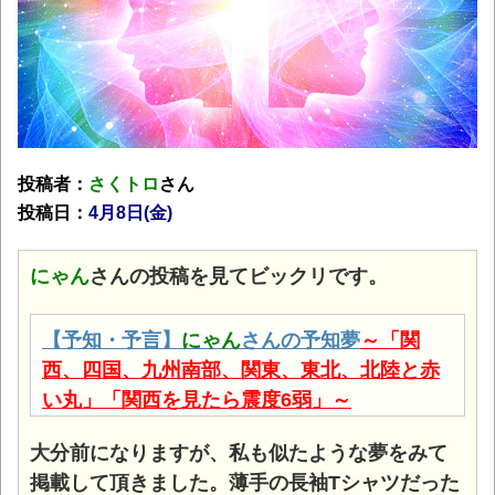
投稿者：
さくトロ
さん
投稿日：
4月8日(金)
にゃん
さんの投稿を見てビックリです。
【予知・予言】
にゃん
さんの予知夢
～「関
西、四国、九州南部、関東、東北、北陸と赤
い丸」「関西を見たら震度6弱」～
大分前になりますが、私も似たような夢をみて
掲載して頂きました。薄手の長袖Tシャツだった