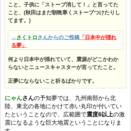
こと、子供に「ストーブ消して！」と言ってた
こと、(秋田はまだ朝晩寒くストーブつけたりし
てます。)
→
さくトロ
さんからのご投稿
「日本中が揺れ
る夢」
何より日本中が揺れていて、震源がどこかわか
らないとニュースキャスターが言ってたこと。
正夢にならないこと祈るばかりです。
にゃん
さん
の予知夢では
、九州南部から北
陸、東北の各地にかけて赤い丸印が付いてい
たというこ
となので、広範囲で
震度6以上
の激
震になるような巨大地震ということになりま
す。