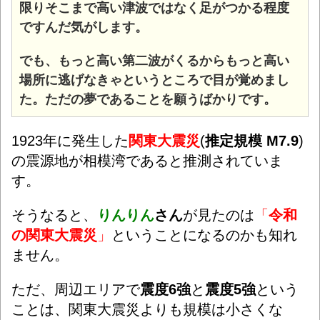
限りそこまで高い津波ではなく足がつかる程度
ですんだ気がします。
でも、もっと高い第二波がくるからもっと高い
場所に逃げなきゃというところで目が覚めまし
た。ただの夢であることを願うばかりです。
1923年に発生した
関東大震災
(
推定規模 M7.9
)
の震源地が相模湾であると推測されていま
す。
そうなると、
りんりん
さん
が見たのは
「
令和
の関東大震災
」
ということになるのかも知れ
ません。
ただ、周辺エリアで
震度6強
と
震度5強
という
ことは、関東大震災よりも規模は小さくな