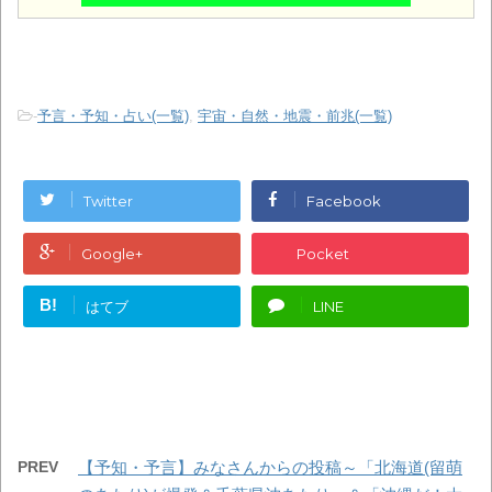
-
予言・予知・占い(一覧)
,
宇宙・自然・地震・前兆(一覧)
Twitter
Facebook
Google+
Pocket
B!
はてブ
LINE
PREV
【予知・予言】みなさんからの投稿～「北海道(留萌