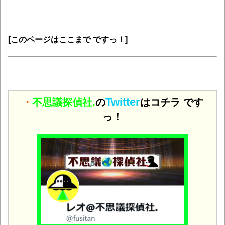
[このページはここまで ですっ！]
Twitter
・
不思議探偵社.
の
はコチラ です
っ！