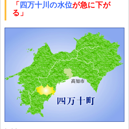
「
四万十川の水位
が急に下が
る」