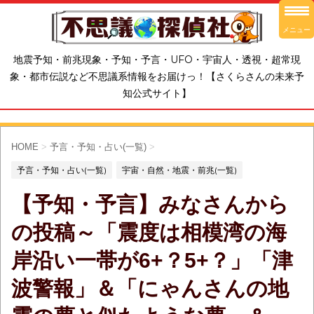
メニュー
地震予知・前兆現象・予知・予言・UFO・宇宙人・透視・超常現
象・都市伝説など不思議系情報をお届けっ！【さくらさんの未来予
知公式サイト】
HOME
>
予言・予知・占い(一覧)
>
予言・予知・占い(一覧)
宇宙・自然・地震・前兆(一覧)
【予知・予言】みなさんから
の投稿～「震度は相模湾の海
岸沿い一帯が6+？5+？」「津
波警報」＆「にゃんさんの地