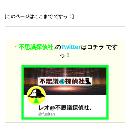
[このページはここまで ですっ！]
Twitter
・
不思議探偵社.
の
はコチラ です
っ！