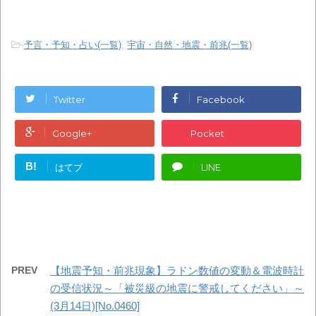
-
予言・予知・占い(一覧)
,
宇宙・自然・地震・前兆(一覧)
Twitter
Facebook
Google+
Pocket
B!
はてブ
LINE
PREV
【地震予知・前兆現象】ラドン数値の変動＆電波時計
の受信状況～「被災級の地震に警戒してください」～
(3月14日)[No.0460]