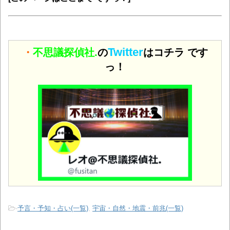
Twitter
・
不思議探偵社.
の
はコチラ です
っ！
-
予言・予知・占い(一覧)
,
宇宙・自然・地震・前兆(一覧)