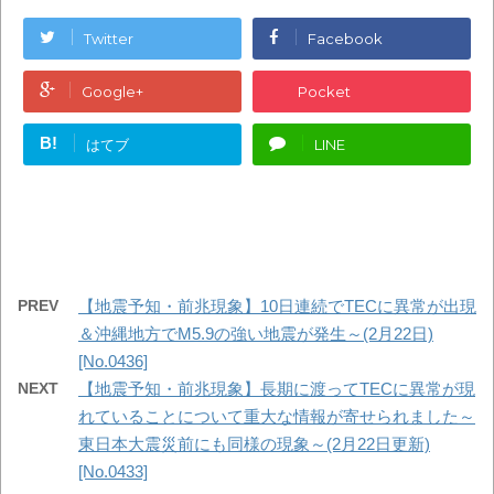
Twitter
Facebook
Google+
Pocket
B!
はてブ
LINE
PREV
【地震予知・前兆現象】10日連続でTECに異常が出現
＆沖縄地方でM5.9の強い地震が発生～(2月22日)
[No.0436]
NEXT
【地震予知・前兆現象】長期に渡ってTECに異常が現
れていることについて重大な情報が寄せられました～
東日本大震災前にも同様の現象～(2月22日更新)
[No.0433]