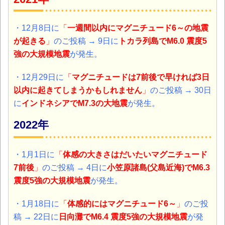
・12月8日に
「
一週間以内にマグニチュード6～の地震
が起きる
」
のご投稿 → 9日に
トカラ列島
でM6.0 震度5
強の大規模地震
が発生。
・12月29日に
「
マグニチュードは7前後で早ければ3日
以内に起きてしまうかもしれません
」
のご投稿 → 30日
に
インドネシア
でM7.3の大地震
が発生。
2022年
・1月1日に
「
体感の大きさはだいたいマグニチュード
7前後
」
のご投稿 → 4日に
小笠原諸島(父島近海)
でM6.3
震度5強の大規模地震
が発生。
・1月18日に
「
体感的にはマグニチュード6～
」
のご投
稿 → 22日に
日向灘
でM6.4 震度5強の大規模地震
が発