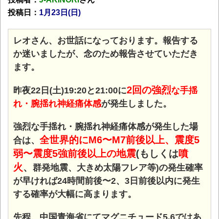
投稿日：
1月23日(日)
レオさん、お世話になっております。報告する
か迷いましたが、念のため報告させていただき
ます。
2回の強烈
昨夜22日(土)19:20と21:00に
な手揺
れ・腕揺れ神経痛体感
が発生しました。
強烈な手揺れ・腕揺れ神経痛体感が発生した場
全世界的にM6〜M7前後以上、震度5
合は、
弱〜震度5強前後以上の地震
(もしくは
噴
火
、
群発地震、大きめ太陽フレア等)の発生確率
が早ければ24時間前後〜2、3日前後以内に発生
する確率が大幅に高まります。
先程、中国青海省にてマグニチュード5.6ではあ