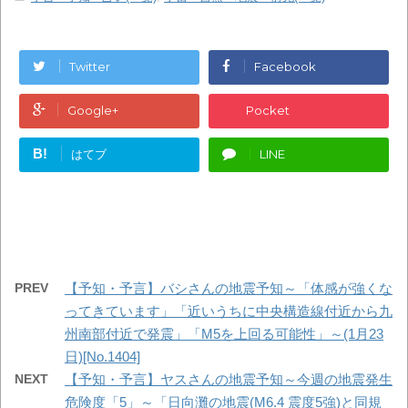
Twitter
Facebook
Google+
Pocket
B!
はてブ
LINE
PREV
【予知・予言】バシさんの地震予知～「体感が強くな
ってきています」「近いうちに中央構造線付近から九
州南部付近で発震」「M5を上回る可能性」～(1月23
日)[No.1404]
NEXT
【予知・予言】ヤスさんの地震予知～今週の地震発生
危険度「5」～「日向灘の地震(M6.4 震度5強)と同規