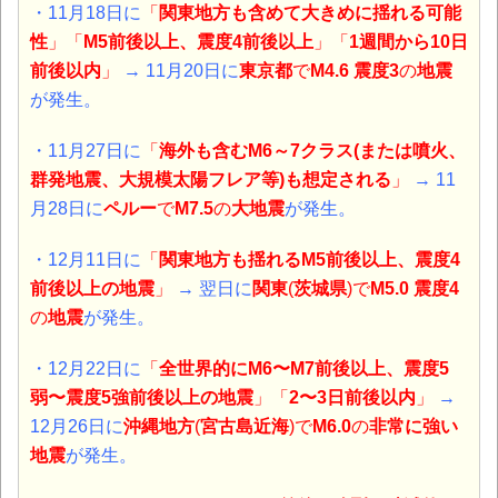
・11月18日に
「
関東地方も含めて大きめに揺れる可能
性
」「
M5前後以上、震度4前後以上
」「
1週間から10日
前後以内
」
→ 11月20日に
東京都
で
M4.6 震度3
の
地震
が発生。
・11月27日に
「
海外も含むM6～7クラス(または噴火、
群発地震、大規模太陽フレア等)も想定される
」
→ 11
月28日に
ペルー
で
M7.5
の
大
地震
が発生。
・12月11日に
「
関東地方も揺れるM5前後以上、震度4
前後以上の地震
」
→ 翌日に
関東
(
茨城県
)で
M5.0 震度4
の
地震
が発生。
・12月22日に
「
全世界的にM6〜M7前後以上、震度5
弱〜震度5強前後以上の地震
」「
2〜3日前後以内
」
→
12月26日に
沖縄地方
(
宮古島近海
)で
M6.0
の
非常に強い
地震
が発生。