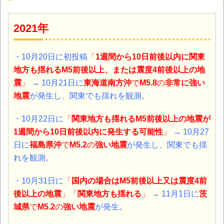
2021年
・10月20日に初投稿
「
1週間から10日前後以内に関東
地方も揺れるM5前後以上、または震度4前後以上の地
震
」
→ 10月21日に
東海道南方沖
で
M5.8
の
非常に強い
地震
が発生し、関東でも揺れを観測。
・10月22日に
「
関東地方も揺れるM5前後以上の地震が
1週間から10日前後以内に発生する可能性
」
→ 10月27
日に
福島県沖
で
M5.2
の
強い地震
が発生し、
関東でも揺
れを観測。
・10月31日に
「
国内の場合はM5前後以上又は震度4前
後以上の地震
」「
関東地方も揺れる
」
→ 11月1日に
茨
城県
で
M5.2
の
強い地震
が発生。