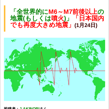
「全世界的に
M6～M7前後以上
の
地震(もしくは
噴火
)」
「日本国内
でも再度大きめ地震」
(1月24日)
投稿者：
J-AKINORI
さん