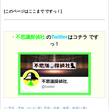
[このページはここまで ですっ！]
Twitter
・
不思議探偵社.
の
はコチラ です
っ！
-
予言・予知・占い(一覧)
,
宇宙・自然・地震・前兆(一覧)