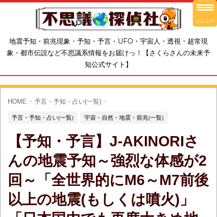
メニュー
地震予知・前兆現象・予知・予言・UFO・宇宙人・透視・超常現
象・都市伝説など不思議系情報をお届けっ！【さくらさんの未来予
知公式サイト】
HOME
>
予言・予知・占い(一覧)
>
予言・予知・占い(一覧)
宇宙・自然・地震・前兆(一覧)
【予知・予言】J-AKINORIさ
んの地震予知～強烈な体感が2
回～「全世界的にM6～M7前後
以上の地震(もしくは噴火)」