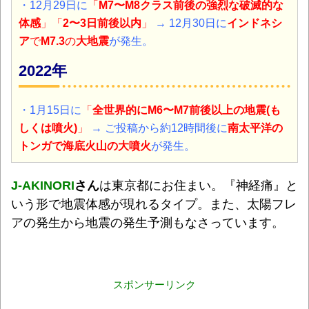
・12月29日に
「
M7〜M8クラス前後の強烈な破滅的な
体感
」「
2〜3日前後以内
」
→ 12月30日に
インドネシ
ア
で
M7.3
の
大地震
が発生。
2022年
・1月15日に
「
全世界的にM6〜M7前後以上の地震(も
しくは噴火)
」
→ ご投稿から約12時間後に
南太平洋の
トンガで海底火山の大噴火
が発生。
J-AKINORI
さん
は東京都にお住まい。『神経痛』と
いう形で地震体感が現れるタイプ。また、太陽フレ
アの発生から地震の発生予測もなさっています。
スポンサーリンク