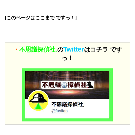
[このページはここまで ですっ！]
Twitter
・
不思議探偵社.
の
はコチラ です
っ！