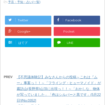
-
予言・予知・占い(一覧)
Twitter
Facebook
Google+
Pocket
B!
はてブ
LINE
PREV
【不思議体験記】みなさんからの投稿～これは『ム
ー』事案っ！！～「フライング・ヒューマノイド」が
霧訪山(長野県)山頂に出現っ！！～「おかしな、物体
が写っていました」「色はシルバーと黒です」(5月22
日)[No.0352]