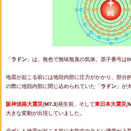
「
ラドン
」は、無色で無味無臭の気体。原子番号は8
地震が起こる前には地殻内部に圧力がかかり、部分
の際に地殻内部に閉じ込められていた「
ラドン
」が
阪神淡路大震災
(
M7.3
)発生前、そして
東日本大震災
(
M
大きな変動が出現していました。