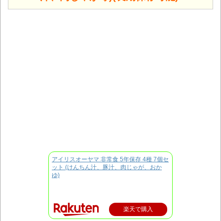
アイリスオーヤマ 非常食 5年保存 4種 7個セ
ット (けんちん汁、豚汁、肉じゃが、おか
ゆ)
楽天で購入