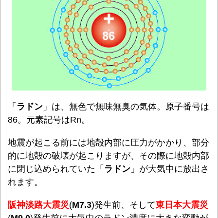
「
ラドン
」は、無色で無味無臭の気体。原子番号は
86。元素記号はRn。
地震が起こる前には地殻内部に圧力がかかり、部分
的に地殻の破壊が起こりますが、その際に地殻内部
に閉じ込められていた「
ラドン
」が大気中に放出さ
れます。
阪神淡路大震災
(
M7.3
)発生前、そして
東日本大震災
(
M9.0
)発生前に大気中のラドン濃度に大きな変動が