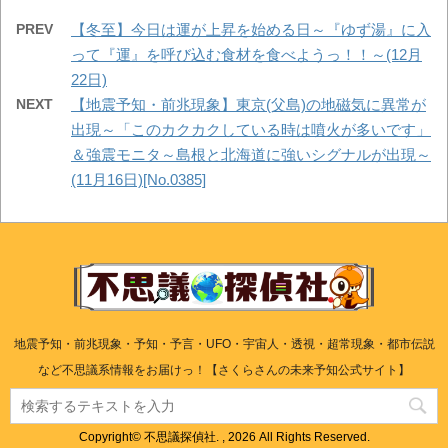
PREV
【冬至】今日は運が上昇を始める日～『ゆず湯』に入
って『運』を呼び込む食材を食べようっ！！～(12月
22日)
NEXT
【地震予知・前兆現象】東京(父島)の地磁気に異常が
出現～「このカクカクしている時は噴火が多いです」
＆強震モニタ～島根と北海道に強いシグナルが出現～
(11月16日)[No.0385]
地震予知・前兆現象・予知・予言・UFO・宇宙人・透視・超常現象・都市伝説
など不思議系情報をお届けっ！【さくらさんの未来予知公式サイト】
Copyright© 不思議探偵社. , 2026 All Rights Reserved.