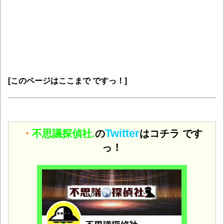
[このページはここまで ですっ！]
Twitter
・
不思議探偵社.
の
はコチラ です
っ！