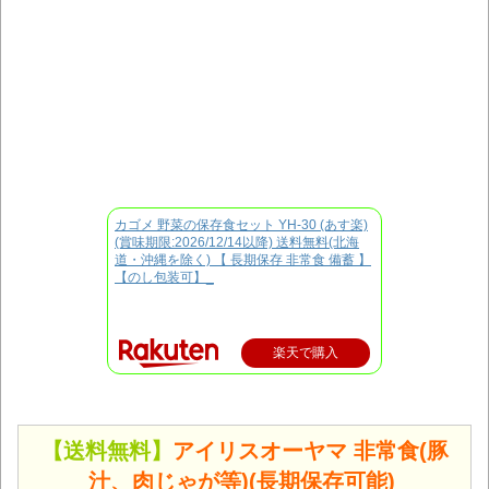
カゴメ 野菜の保存食セット YH-30 (あす楽)
(賞味期限:2026/12/14以降) 送料無料(北海
道・沖縄を除く) 【 長期保存 非常食 備蓄 】
【のし包装可】_
楽天で購入
【送料無料】
アイリスオーヤマ 非常食(豚
汁、肉じゃが等)(長期保存可能)