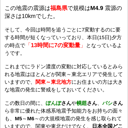
この地震の震源は
福島県
で規模は
M4.9
震源の
深さは10kmでした。
そして、今回は時間を追うごとに7変動するのに要
する時間が短くなっていっており、本日(15日)夕方
「
13時間に7の変動量
」
の時点で
となっているよ
うです。
これまでにラドン濃度の変動に対応しているとみら
れる地震はほとんどが関東～東北エリアで発生して
いますので、
関東～東北地方
にお住まいの方は大き
な地震の発生に警戒をしておいてください。
この数日の間に、
ぽんぽ
さん
や
幌筵
さん
、
バシ
さん
ら非常に優れた体感系地震予知能力をお持ちの面々
も、
M5
～
M6
～の
大規模地震の発生を感じ取られて
いますので、関東や東北だけでなく、
日本全国どこ