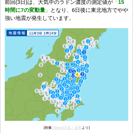
前回(3日)は、大気中のラドン濃度の測定値が
「
15
時間に7の変動量
」
となり、6日後に東北地方でやや
強い地震が発生しています。
[画像:
Yahoo!天気・災害
より]