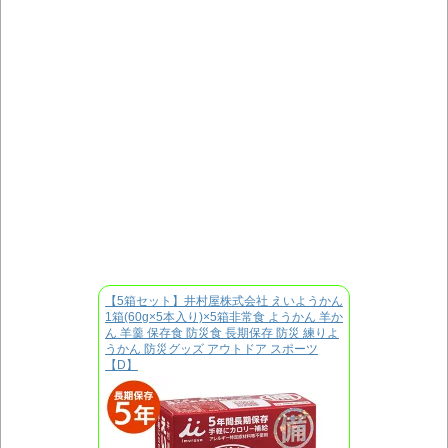
【5箱セット】井村屋株式会社 えいようかん
1箱(60g×5本入り)×5箱非常食 ようかん 羊か
ん 羊羹 保存食 防災食 長期保存 防災 練りよ
うかん 防災グッズ アウトドア スポーツ
【D】