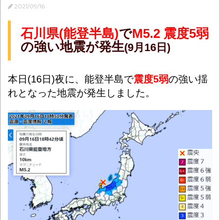
2021/09/16
石川県(能登半島)
で
M5.2 震度5弱
の強い地震が発生
(9月16日)
本日(16日)夜に、能登半島で
震度5弱
の強い揺
れとなった地震が発生しました。