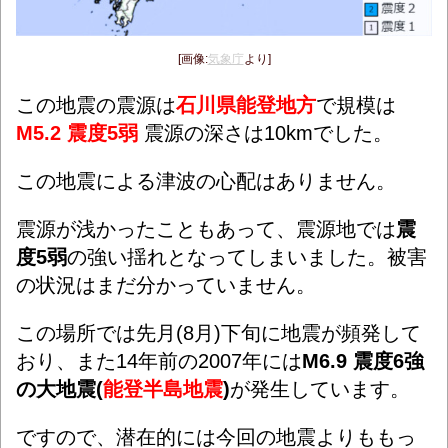
[画像:
気象庁
より]
この地震の震源は
石川県能登地方
で規模は
M5.2
震度5弱
震源の深さは10kmでした。
この地震による津波の心配はありません。
震源が浅かったこともあって、震源地では
震
度5弱
の強い揺れとなってしまいました。被害
の状況はまだ分かっていません。
この場所では先月(8月)下旬に地震が頻発して
おり、また14年前の2007年には
M6.9 震度6強
の大地震(
能登半島地震
)
が発生しています。
ですので、潜在的には今回の地震よりももっ