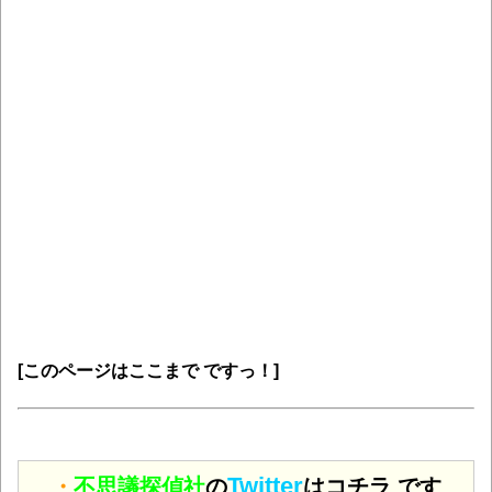
[このページはここまで ですっ！]
Twitter
・
不思議探偵社
の
はコチラ です