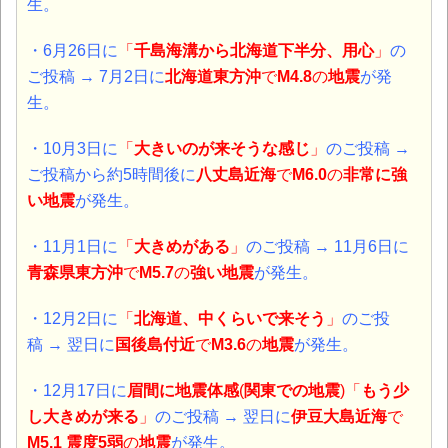
生。
・6月26日に
「
千島海溝から北海道下半分、用心
」
の
ご投稿 → 7月2日に
北海道東方沖
で
M4.8
の
地震
が発
生。
・10月3日に
「
大きいのが来そうな感じ
」
のご投稿 →
ご投稿から約5時間後に
八丈島近海
で
M6.0
の
非常に強
い
地震
が発生。
・11月1日に
「
大きめがある
」
のご投稿 →
11月6日に
青森県東方沖
で
M5.7
の
強い
地震
が発生。
・12月2日に
「
北海道、中くらいで来そう
」
のご投
稿 → 翌日に
国後島付近
で
M3.6
の
地震
が発生。
・12月17日に
眉間に地震体感
(
関東での地震
)「
もう少
し大きめが来る
」
のご投稿 → 翌日に
伊豆大島近海
で
M5.1 震度5弱
の
地震
が発生。