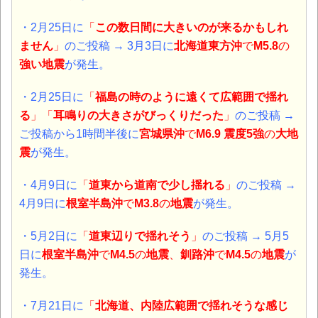
・2月25日に
「
この数日間に大きいのが来るかもしれ
ません
」
のご投稿 →
3月3日に
北海道東方沖
で
M5.8
の
強い地震
が発生。
・2月25日に
「
福島の時のように遠くて広範囲で揺れ
る
」「
耳鳴りの大きさがびっくりだった
」
のご投稿 →
ご投稿から1時間半後に
宮城県沖
で
M6.9 震度5強
の
大地
震
が発生。
・4月9日に
「
道東から道南で少し揺れる
」
のご投稿 →
4月9日に
根室半島沖
で
M3.8
の
地震
が発生。
・5月2日に
「
道東辺りで揺れそう
」
のご投稿 → 5月5
日に
根室半島沖
で
M4.5
の
地震
、
釧路沖
で
M4.5
の
地震
が
発生。
・7月21日に
「
北海道、内陸広範囲で揺れそうな感じ