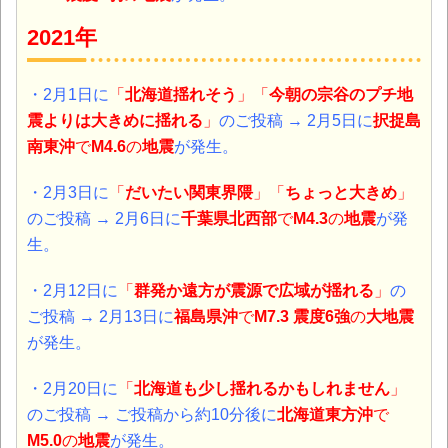
2021年
・2月1日に
「
北海道揺れそう
」「
今朝の宗谷のプチ地
震よりは大きめに揺れる
」
のご投稿 →
2月5日に
択捉島
南東沖
で
M4.6
の
地震
が発生。
・2月3日に
「
だいたい関東界隈
」「
ちょっと大きめ
」
のご投稿 → 2月6日に
千葉県北西部
で
M4.3
の
地震
が発
生。
・2月12日に
「
群発か遠方が震源で広域が揺れる
」
の
ご投稿 → 2月13日に
福島県沖
で
M7.3 震度6強
の
大地震
が発生。
・2月20日に
「
北海道も少し揺れるかもしれません
」
のご投稿 → ご投稿から約10分後に
北海道東方沖
で
M5.0
の
地震
が発生。