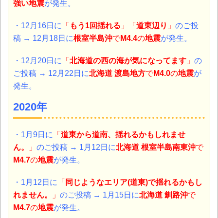
強い地震
が発生。
・12月16日に
「
もう1回揺れる
」「
道東辺り
」
のご投
稿 → 12月18日に
根室半島沖
で
M4.4
の
地震
が発生。
・12月20日に
「
北海道の西の海が気になってます
」
の
ご投稿 → 12月22日に
北海道
渡島地方
で
M4.0
の
地震
が
発生。
2020年
・1月9日に
「
道東から道南、揺れるかもしれませ
ん。
」
のご投稿 → 1月12日に
北海道
根室半島南東沖
で
M4.7
の
地震
が発生。
・1月12日に
「
同じようなエリア(道東)で揺れるかもし
れません。
」
のご投稿 → 1月15日に
北海道
釧路沖
で
M4.7
の
地震
が発生。