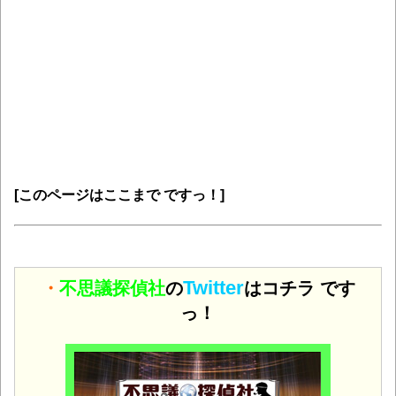
[このページはここまで ですっ！]
Twitter
・
不思議探偵社
の
はコチラ です
っ！