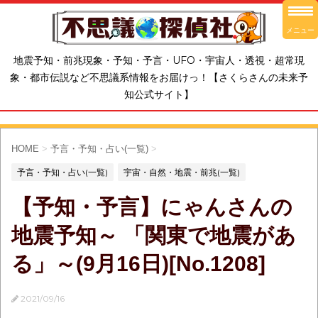
メニュー
地震予知・前兆現象・予知・予言・UFO・宇宙人・透視・超常現
象・都市伝説など不思議系情報をお届けっ！【さくらさんの未来予
知公式サイト】
HOME
>
予言・予知・占い(一覧)
>
予言・予知・占い(一覧)
宇宙・自然・地震・前兆(一覧)
【予知・予言】にゃんさんの
地震予知～ 「関東で地震があ
る」～(9月16日)[No.1208]
2021/09/16