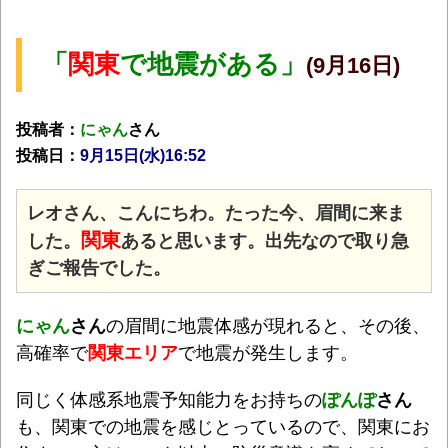
「
関東
で地震がある」
(9月16日)
投稿者：
にゃん
さん
投稿日：
9月15日(水
)16:52
レオさん、こんにちわ。たった今、眉間に来ま
関東
した。
あると思います。出先なので取り急
ぎご報告でした。
にゃん
さん
の眉間に地震体感が現れると、その後、
高確率で
関東エリア
で地震が発生します。
同じく体感系地震予知能力をお持ちの
ぽんぽ
さん
も、関東での地震を感じとっているので、関東にお