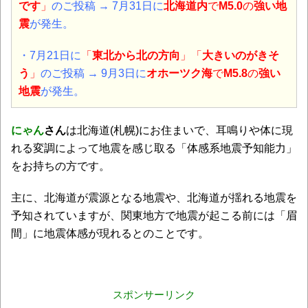
です
」
のご投稿 → 7月31日に
北海道内
で
M5.0
の
強い地
震
が発生。
・7月21日に
「
東北から北の方向
」「
大きいのがきそ
う
」
のご投稿 → 9月3日に
オホーツク海
で
M5.8
の
強い
地震
が発生。
にゃん
さん
は北海道(札幌)にお住まいで、耳鳴りや体に現
れる変調によって地震を感じ取る「体感系地震予知能力」
をお持ちの方です。
主に、北海道が震源となる地震や、北海道が揺れる地震を
予知されていますが、関東地方で地震が起こる前には「眉
間」に地震体感が現れるとのことです。
スポンサーリンク