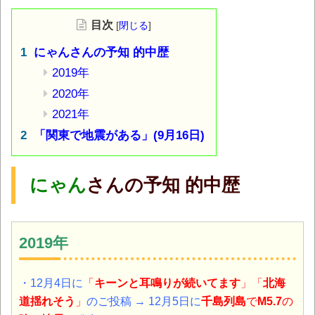
目次
[
閉じる
]
にゃんさんの予知 的中歴
2019年
2020年
2021年
「関東で地震がある」(9月16日)
にゃん
さんの予知 的中歴
2019年
・12月4日に
「
キーン
と耳鳴りが続いてます
」「
北海
道揺れそう
」
のご投稿 → 12月5日に
千島列島
で
M5.7
の