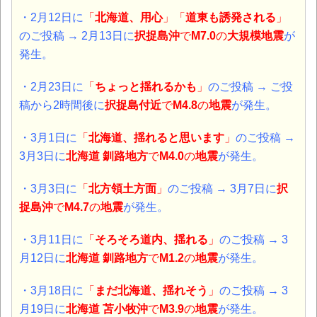
・2月12日に
「
北海道、用心
」「
道東も誘発される
」
のご投稿 → 2月13日に
択捉島
沖
で
M7.0
の
大規模地震
が
発生。
・2月23日に
「
ちょっと揺れるかも
」
のご投稿 → ご投
稿から2時間後に
択捉島付近
で
M4.8
の
地震
が発生。
・3月1日に
「
北海道、揺れると思います
」
のご投稿 →
3月3日に
北海道 釧路地方
で
M4.0
の
地震
が発生。
・3月3日に
「
北方領土方面
」
のご投稿 → 3月7日に
択
捉島
沖
で
M4.7
の
地震
が発生。
・3月11日に
「
そろそろ道内、揺れる
」
のご投稿 → 3
月12日に
北海道 釧路地方
で
M1.2
の
地震
が発生。
・3月18日に
「
まだ北海道、揺れそう
」
のご投稿 → 3
月19日に
北海道 苫小牧沖
で
M3.9
の
地震
が発生。