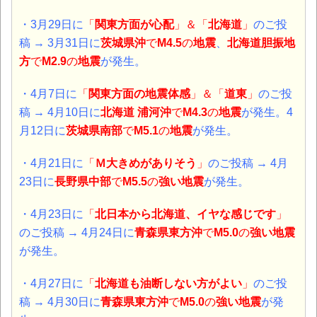
・3月29日に
「
関東方面が心配
」＆「
北海道
」
のご投
稿 → 3月31日に
茨城県沖
で
M4.5
の
地震
、
北海道胆振地
方
で
M2.9
の
地震
が発生。
・4月7日に
「
関東方面の地震体感
」＆「
道東
」
のご投
稿 → 4月10日に
北海道 浦河沖
で
M4.3
の
地震
が発生。4
月12日に
茨城県南部
で
M5.1
の
地震
が発生。
・4月21日に
「
Ｍ大きめがありそう
」
のご投稿 → 4月
23日に
長野県中部
で
M5.5
の
強い地震
が発生。
・4月23日に
「
北日本から北海道、イヤな感じです
」
のご投稿 → 4月24日に
青森県東方沖
で
M5.0
の
強い地震
が発生。
・4月27日に
「
北海道も油断しない方がよい
」
のご投
稿 → 4月30日に
青森県東方沖
で
M5.0
の
強い地震
が発