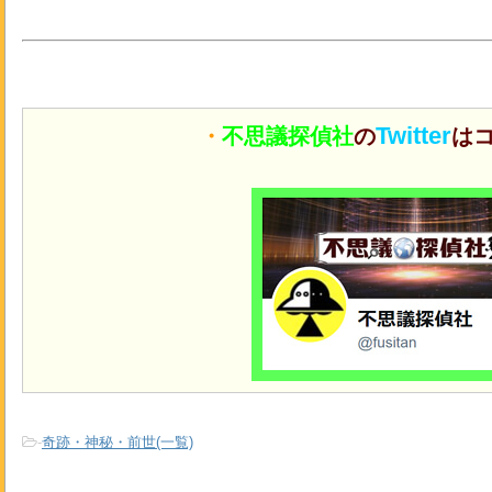
Twitter
・
不思議探偵社
の
はコ
-
奇跡・神秘・前世(一覧)