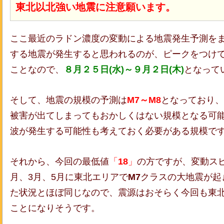
東北以北強い地震に注意願います。
ここ最近のラドン濃度の変動による地震発生予測を
する地震が発生すると思われるのが、ピークをつけて
ことなので、
８月２５日(水)～９月２日(木)
となって
そして、地震の規模の予測は
M7～M8
となっており、
被害が出てしまってもおかしくはない規模となる可
波が発生する可能性も考えておく必要がある規模で
それから、今回の最低値
「
18
」
の方ですが、変動ス
月、3月、5月に東北エリアで
M7
クラスの大地震が起
た状況とほぼ同じなので、震源はおそらく今回も東
ことになりそうです。