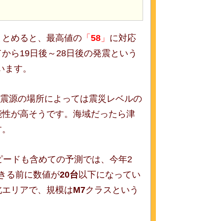
まとめると、最高値の
「
58
」
に対応
から19日後～28日後の発震という
います。
震源の場所によっては震災レベルの
能性が高そうです。海域だったら津
す。
ピードも含めての予測では、今年2
きる前に数値が
20台
以下になってい
北エリアで、規模は
M7
クラスという