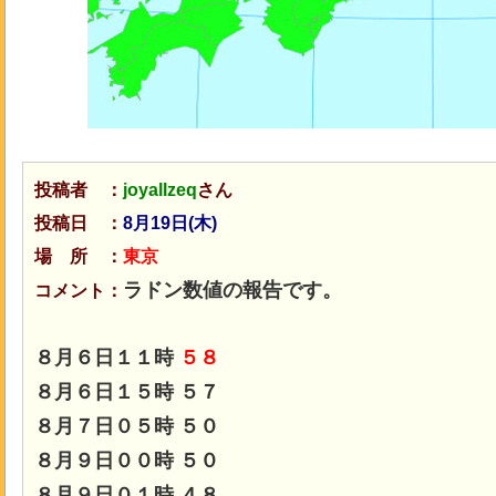
投稿者 ：
joyallzeq
さん
投稿日 ：
8月19日(木)
場 所 ：
東京
ラドン数値の報告です。
コメント：
８月６日１１時
５８
８月６日１５時 ５７
８月７日０５時 ５０
８月９日００時 ５０
８月９日０１時 ４８