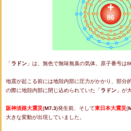
「
ラドン
」は、無色で無味無臭の気体。原子番号は8
地震が起こる前には地殻内部に圧力がかかり、部分
の際に地殻内部に閉じ込められていた「
ラドン
」が
阪神淡路大震災
(
M7.3
)発生前、そして
東日本大震災
(
M
大きな変動が出現していました。