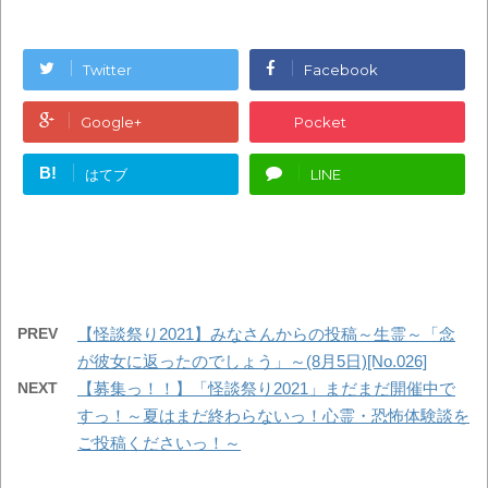
Twitter
Facebook
Google+
Pocket
B!
はてブ
LINE
PREV
【怪談祭り2021】みなさんからの投稿～生霊～「念
が彼女に返ったのでしょう」～(8月5日)[No.026]
NEXT
【募集っ！！】「怪談祭り2021」まだまだ開催中で
すっ！～夏はまだ終わらないっ！心霊・恐怖体験談を
ご投稿くださいっ！～