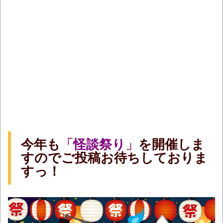
今年も
「
怪談祭り
」
を開催しま
すのでご投稿お待ちしておりま
すっ！