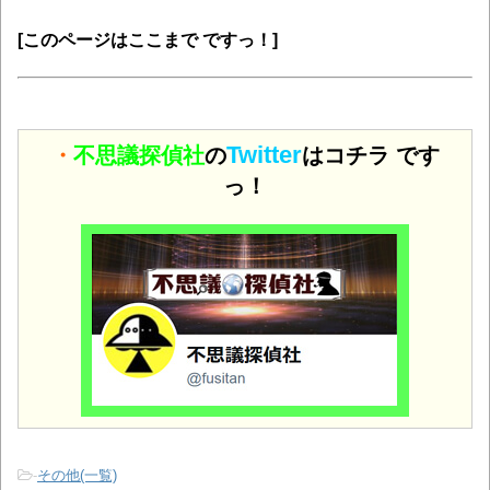
[このページはここまで ですっ！]
Twitter
・
不思議探偵社
の
はコチラ です
っ！
-
その他(一覧)