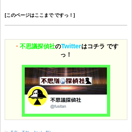
[このページはここまで ですっ！]
Twitter
・
不思議探偵社
の
はコチラ です
っ！