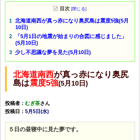
目次
[
閉じる
]
北海道南西が真っ赤になり奥尻島は震度5強(5月
10日)
「5月1日の地震が始まりの合図に感じました」
(5月10日)
少し不思議な夢を見た(5月10日)
北海道南西
が真っ赤になり奥尻
島は
震度5強
(5月10日)
投稿者：
むぎ茶
さん
投稿日：
5月5日(水
)
５日の昼寝中に見た夢です。