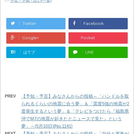
-
予言・予知・占い(一覧)
Twitter
Facebook
Google+
Pocket
B!
はてブ
LINE
PREV
【予知・予言】みなさんからの投稿～「ハンドルを取
られるくらいの地震に合う夢」＆「震度5強の地震が2
度発生するという夢」＆「テレビをつけたら『福島県
沖でM7の地震が起きたとニュースで見た』という
夢」～(5月10日)[No.1141]
NEXT
【予知・予言】みなさんからの投稿～「自分と家族が