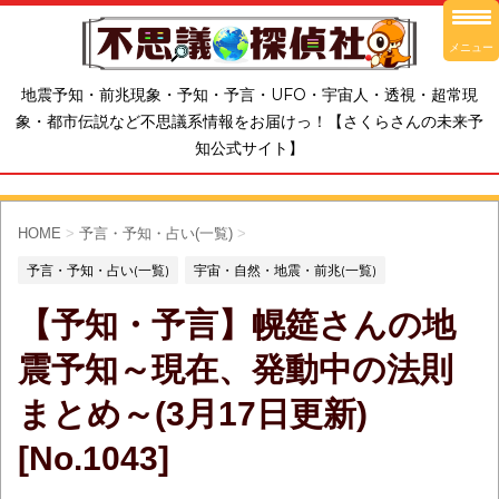
メニュー
地震予知・前兆現象・予知・予言・UFO・宇宙人・透視・超常現
象・都市伝説など不思議系情報をお届けっ！【さくらさんの未来予
知公式サイト】
HOME
>
予言・予知・占い(一覧)
>
予言・予知・占い(一覧)
宇宙・自然・地震・前兆(一覧)
【予知・予言】幌筵さんの地
震予知～現在、発動中の法則
まとめ～(3月17日更新)
[No.1043]