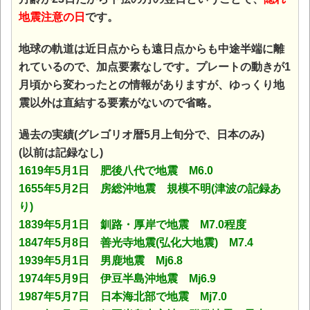
地震注意の日
です。
地球の軌道は近日点からも遠日点からも中途半端に離
れているので、加点要素なしです。プレートの動きが1
月頃から変わったとの情報がありますが、ゆっくり地
震以外は直結する要素がないので省略。
過去の実績(グレゴリオ暦5月上旬分で、日本のみ)
(以前は記録なし)
1619年5月1日 肥後八代で地震 M6.0
1655年5月2日 房総沖地震 規模不明(津波の記録あ
り)
1839年5月1日 釧路・厚岸で地震 M7.0程度
1847年5月8日 善光寺地震(弘化大地震) M7.4
1939年5月1日 男鹿地震 Mj6.8
1974年5月9日 伊豆半島沖地震 Mj6.9
1987年5月7日 日本海北部で地震 Mj7.0