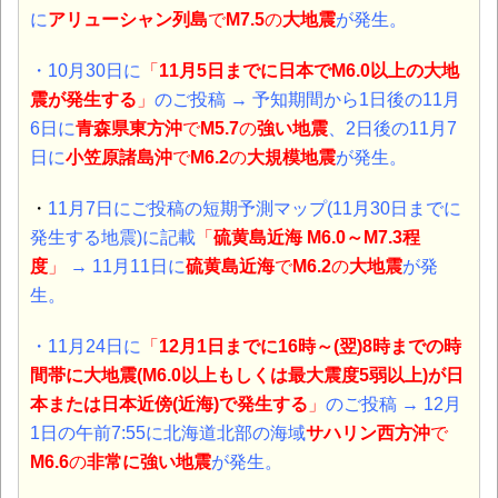
に
アリューシャン列島
で
M7.5
の
大地震
が発生。
・10月30日に
「
11月5日までに日本でM6.0以上の大地
震が発生する
」
のご投稿 → 予知期間から1日後の11月
6日に
青森県東方沖
で
M5.7
の
強い地震
、2日後の
11月7
日に
小笠原諸島沖
で
M6.2
の
大規模地震
が発生。
・
11月7日にご投稿の短期予測マップ(11月30日までに
発生する地震)に記載
「
硫黄島近海 M6.0～M7.3程
度
」
→ 11月11日に
硫黄島近海
で
M6.2
の
大地震
が発
生。
・11月24日に
「
12月1日までに16時～(翌)8時までの時
間帯に大地震(M6.0以上もしくは最大震度5弱以上)が日
本または日本近傍(近海)で発生する
」
のご投稿 → 12月
1日の午前7:55に北海道北部の海域
サハリン西方沖
で
M6.6
の
非常に
強い地震
が発生。