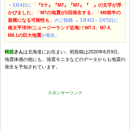
・
3月4日に
「
『5十』『M7』『M7』『 』の文字が浮
かびました
」「
M7の地震が2回発生する
」「
M8前半の
規模になる可能性
も
」
のご投稿
→ 3月4日～3月5日に
南太平洋沖
(
ニュージーランド近海
)
で
M7.3、M7.4、
M8.1
の巨大
地震
が発生。
幌筵
さん
は北海道にお住まい。初投稿は2020年6月9日。
地震体感の他にも、強震モニタなどのデータからも地震の
発生を予知されています。
スポンサーリンク