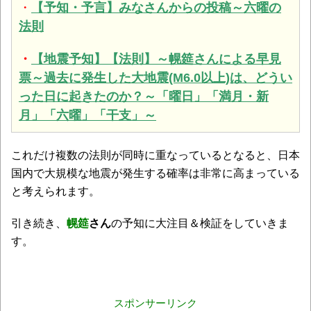
・
【予知・予言】みなさんからの投稿～六曜の
法則
・
【地震予知】【法則】～幌筵さんによる早見
票～過去に発生した大地震(M6.0以上)は、どうい
った日に起きたのか？～「曜日」「満月・新
月」「六曜」「干支」～
これだけ複数の法則が同時に重なっているとなると、日本
国内で大規模な地震が発生する確率は非常に高まっている
と考えられます。
引き続き、
幌筵
さん
の予知に大注目＆検証をしていきま
す。
スポンサーリンク