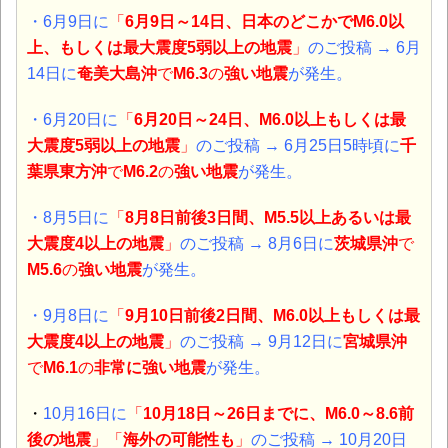
・6月9日に
「
6月9日～14日、日本のどこかでM6.0以
上、もしくは最大震度5弱以上の地震
」
のご投稿 → 6月
14日に
奄美大島沖
で
M6.3
の
強い地震
が発生。
・6月20日に
「
6月20日～24日、M6.0以上もしくは最
大震度5弱以上の地震
」
のご投稿 → 6月25日5時頃に
千
葉県東方沖
で
M6.2
の
強い地震
が発生。
・8月5日に
「
8月8日前後3日間、M5.5以上あるいは最
大震度4以上の地震
」
のご投稿 → 8月6日に
茨城県沖
で
M5.6
の
強い地震
が発生。
・9月8日に
「
9月10日前後2日間、M6.0以上もしくは最
大震度4以上の地震
」
のご投稿 → 9月12日に
宮城県沖
で
M6.1
の
非常に
強い地震
が発生。
・
10月16日に
「
10月18日～26日までに、M6.0～8.6前
後の地震
」「
海外の可能性も
」
のご投稿 → 10月20日