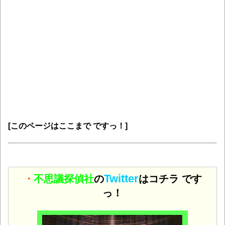
[このページはここまで ですっ！]
Twitter
・
不思議探偵社
の
はコチラ です
っ！