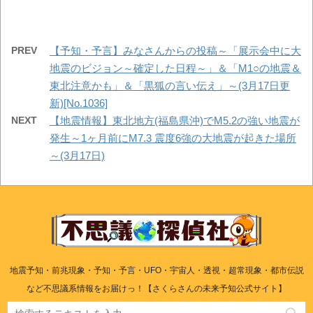
PREV
【予知・予言】みなさんからの投稿～「展示会中に大
地震のビジョン～確定した日程～」＆「M1○の地震＆
東北注意かも」＆「黒狐の言い伝え」～(3月17日更
新)[No.1036]
NEXT
【地震情報】東北地方(福島県沖)でM5.2の強い地震が
発生～1ヶ月前にM7.3 震度6強の大地震が起きた場所
～(3月17日)
地震予知・前兆現象・予知・予言・UFO・宇宙人・透視・超常現象・都市伝説
など不思議系情報をお届けっ！【さくらさんの未来予知公式サイト】