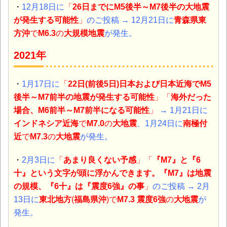
・
12月18日に
「
26日までにM5後半～M7後半の大地震
が発生する可能性
」
のご投稿
→ 12月21日に
青森県東
方沖
で
M6.3
の
大規模地震
が発生。
2021年
・
1月17日に
「
22日(前後5日)日本および日本近海でM5
後半～M7前半の地震が発生する可能性
」「
海外だった
場合、M6前半～M7前半になる可能性
」
→ 1月21日に
インドネシア近海
で
M7.0
の
大地震
、1月24日に
南極付
近
で
M7.3
の
大地震
が発生。
・
2月3日に
「
あまり良くない予感
」「
『M7』
と
『6
十』
という文字が頭に浮かんできます。『M7』は地震
の規模、『6十』は『震度6強』の事
」
のご投稿
→ 2月
13日に
東北地方
(
福島県沖
)
で
M7.3 震度6強
の
大地震
が
発生。