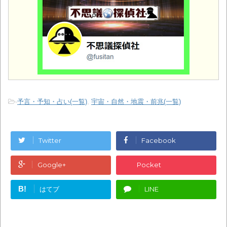
-
予言・予知・占い(一覧)
,
宇宙・自然・地震・前兆(一覧)
Twitter
Facebook
Google+
Pocket
B!
はてブ
LINE