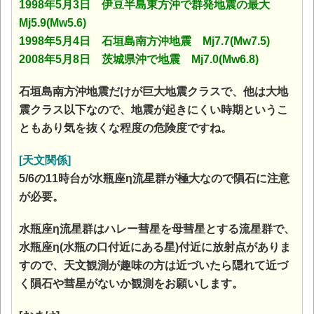
1998年5月3日 伊豆半島東方沖で群発地震の最大
Mj5.9(Mw5.6)
1998年5月4日 石垣島南方沖地震 Mj7.7(Mw7.5)
2008年5月8日 茨城県沖で地震 Mj7.0(Mw6.8)
石垣島南方沖地震だけが巨大地震クラスで、他は大地
震クラス以下なので、地震が起きにくい時期というこ
ともあり気を抜くな程度の危険度ですね。
[天文関係]
5/6の11時台が水瓶座η流星群が極大なので隕石に注意
が必要。
水瓶座η流星群はハレー彗星を母彗星とする流星群で、
水瓶座η(水瓶の口付近にある星)付近に放射点がありま
すので、天文観測が趣味の方は近づいたら隠れて近づ
く隕石や彗星がないか観測をお願いします。