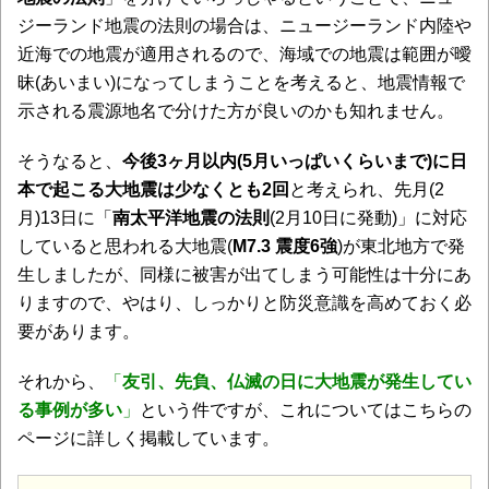
ジーランド地震の法則の場合は、ニュージーランド内陸や
近海での地震が適用されるので、海域での地震は範囲が曖
昧(あいまい)になってしまうことを考えると、地震情報で
示される震源地名で分けた方が良いのかも知れません。
そうなると、
今後3ヶ月以内(5月いっぱいくらいまで)に日
本で起こる大地震は少なくとも2回
と考えられ、先月(2
月)13日に「
南太平洋地震の法則
(2月10日に発動)」に対応
していると思われる大地震(
M7.3 震度6強
)が東北地方で発
生しましたが、同様に被害が出てしまう可能性は十分にあ
りますので、やはり、しっかりと防災意識を高めておく必
要があります。
それから、
「
友引、先負、仏滅の日に大地震が発生してい
る事例が多い
」
という件ですが、これについてはこちらの
ページに詳しく掲載しています。